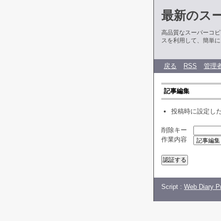
最新のス
高品質なスーパーコピ
スを利用して、簡単に
戻る
RSS
管理
記事編集
投稿時に設定し
削除キー
作業内容
Script :
Web Diary Pr