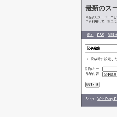
最新のス
高品質なスーパーコピ
スを利用して、簡単に
戻る
RSS
管理
記事編集
投稿時に設定し
削除キー
作業内容
Script :
Web Diary Pr