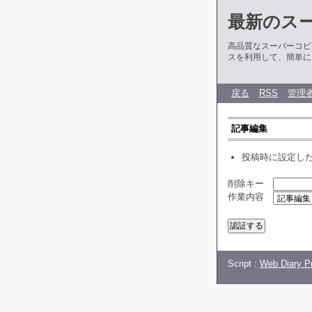
最新のス
高品質なスーパーコピ
スを利用して、簡単に
戻る
RSS
管理
記事編集
投稿時に設定し
削除キー
作業内容
Script :
Web Diary Pr