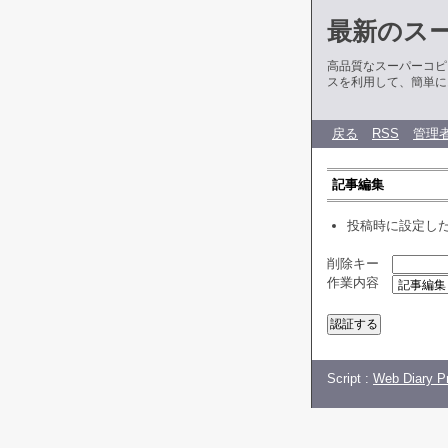
最新のス
高品質なスーパーコピ
スを利用して、簡単に
戻る
RSS
管理
記事編集
投稿時に設定し
削除キー
作業内容
Script :
Web Diary Pr