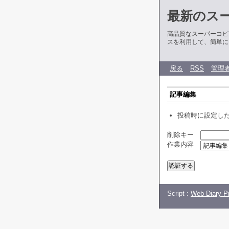
最新のス
高品質なスーパーコピ
スを利用して、簡単に
戻る
RSS
管理
記事編集
投稿時に設定し
削除キー
作業内容
Script :
Web Diary Pr