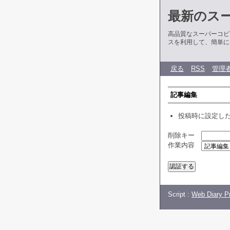
最新のス
高品質なスーパーコピ
スを利用して、簡単に
戻る
RSS
管理
記事編集
投稿時に設定し
削除キー
作業内容
Script :
Web Diary Pr