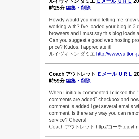
ルイヴィトン ダミエ
Ｅメール
ＵＲＬ
20
時25分
編集・削除
Howdy would you mind letting me know w
working with? I've loaded your blog in 3 di
browsers and I must say this blog loads a 
Can you suggest a good web hosting prov
price? Kudos, I appreciate it!
ルイヴィトン ダミエ
http://www.vuitton-
Coach アウトレット
Ｅメール
ＵＲＬ
2
時59分
編集・削除
When I initially commented I clicked the
comments are added" checkbox and now
comment is added I get several emails w
comment. Is there any way you can remov
service? Cheers!
Coach アウトレット http://コーチ.qjqylm.