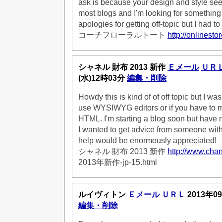
ask is because your design and style see
most blogs and I'm looking for something
apologies for getting off-topic but I had to
コーチフローラルトート
http://onlinesto
シャネル 財布 2013 新作
Ｅメール
ＵＲ
(水)12時03分
編集・削除
Howdy this is kind of of off topic but I wa
use WYSIWYG editors or if you have to 
HTML. I'm starting a blog soon but have 
I wanted to get advice from someone wit
help would be enormously appreciated!
シャネル 財布 2013 新作
http://www.chan
2013年新作-jp-15.html
ルイヴィトン
Ｅメール
ＵＲＬ
2013年0
編集・削除