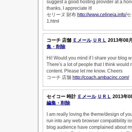
suggest a good hosting provider at a ho
thanks, I appreciate it!
セリーヌ 財布
http://www.celineja.info/
セ
1.html
コーチ 店舗
Ｅメール
ＵＲＬ
2013年08
集・削除
Hi! Would you mind if I share your blog 
There's a lot of people that I think would 
content. Please let me know. Cheers
コーチ 店舗
http://coach.ambacinc.com/
セイコー 時計
Ｅメール
ＵＲＬ
2013年0
編集・削除
I am really loving the theme/design of you
run into any web browser compatibility i
blog audience have complained about my