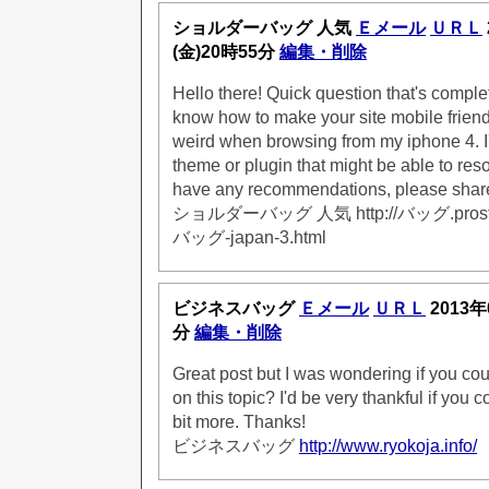
ショルダーバッグ 人気
Ｅメール
ＵＲＬ
(金)20時55分
編集・削除
Hello there! Quick question that's complet
know how to make your site mobile frien
weird when browsing from my iphone 4. I'm
theme or plugin that might be able to resol
have any recommendations, please share
ショルダーバッグ 人気 http://バッグ.pros
バッグ-japan-3.html
ビジネスバッグ
Ｅメール
ＵＲＬ
2013年
分
編集・削除
Great post but I was wondering if you coul
on this topic? I'd be very thankful if you c
bit more. Thanks!
ビジネスバッグ
http://www.ryokoja.info/