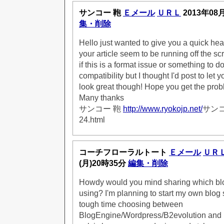
サンコー 鞄
Ｅメール
ＵＲＬ
2013年08
集・削除
Hello just wanted to give you a quick he
your article seem to be running off the scr
if this is a format issue or something to d
compatibility but I thought I'd post to let
look great though! Hope you get the pro
Many thanks
サンコー 鞄
http://www.ryokojp.net/
サンコー
24.html
コーチフローラルトート
Ｅメール
ＵＲ
(月)20時35分
編集・削除
Howdy would you mind sharing which blo
using? I'm planning to start my own blog 
tough time choosing between
BlogEngine/Wordpress/B2evolution and D