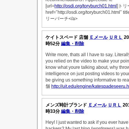
[url=
http://osdi.org/toryburch01.html
]トリー
href="http://osdi.org/toryburch01.htm
リーバーチ</a>
ケイトスペード 店舗
Ｅメール
ＵＲＬ
20
時52分
編集・削除
Write more, thats all I have to say. Litera
you relied on the video to make your poin
know what youre talking about, why thr
intelligence on just posting videos to yo
be giving us something informative
舗
http://uit.edu/engine/katespadeseeru.h
メンズ時計ブランド
Ｅメール
ＵＲＬ
20
時33分
編集・削除
Hey! I just wanted to ask if you ever hav
hackers? My last blog (wordpress) was 