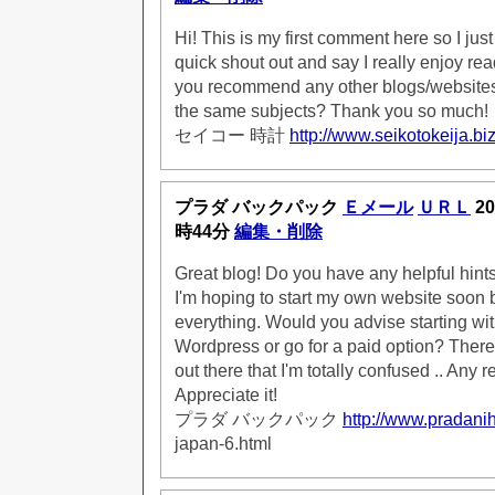
Hi! This is my first comment here so I jus
quick shout out and say I really enjoy re
you recommend any other blogs/websites/
the same subjects? Thank you so much!
セイコー 時計
http://www.seikotokeija.biz
プラダ バックパック
Ｅメール
ＵＲＬ
20
時44分
編集・削除
Great blog! Do you have any helpful hints 
I'm hoping to start my own website soon but
everything. Would you advise starting with
Wordpress or go for a paid option? Ther
out there that I'm totally confused .. An
Appreciate it!
プラダ バックパック
http://www.pradanih
japan-6.html