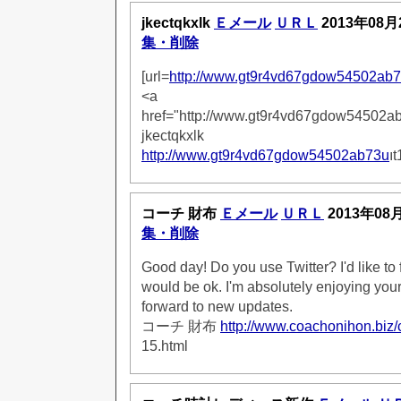
jkectqkxlk
Ｅメール
ＵＲＬ
2013年08月
集・削除
[url=
http://www.gt9r4vd67gdow54502ab
<a
href="http://www.gt9r4vd67gdow54502ab
jkectqkxlk
http://www.gt9r4vd67gdow54502ab73u
ı
コーチ 財布
Ｅメール
ＵＲＬ
2013年08
集・削除
Good day! Do you use Twitter? I'd like to f
would be ok. I'm absolutely enjoying you
forward to new updates.
コーチ 財布
http://www.coachonihon.biz/
15.html