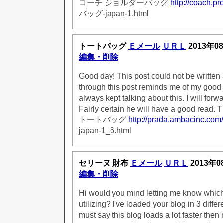
コーチ ショルダーバッグ
http://coach.pr
バッグ-japan-1.html
トートバッグ
Ｅメール
ＵＲＬ
2013年0
編集・削除
Good day! This post could not be written
through this post reminds me of my good
always kept talking about this. I will forwa
Fairly certain he will have a good read. T
トートバッグ
http://prada.ambacinc.com/
japan-1_6.html
セリーヌ 財布
Ｅメール
ＵＲＬ
2013年0
編集・削除
Hi would you mind letting me know whic
utilizing? I've loaded your blog in 3 diffe
must say this blog loads a lot faster the