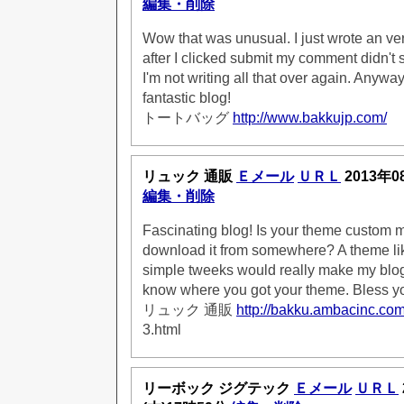
編集・削除
Wow that was unusual. I just wrote an v
after I clicked submit my comment didn't s
I'm not writing all that over again. Anywa
fantastic blog!
トートバッグ
http://www.bakkujp.com/
リュック 通販
Ｅメール
ＵＲＬ
2013年0
編集・削除
Fascinating blog! Is your theme custom 
download it from somewhere? A theme lik
simple tweeks would really make my blog
know where you got your theme. Bless y
リュック 通販
http://bakku.ambacinc.com
3.html
リーボック ジグテック
Ｅメール
ＵＲＬ