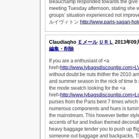
Beauchamp responded towards the give i
meeting Tuesday afternoon, stating she w
groups' situation experienced not improv
ルイヴィトン
http://www.paris-sagan-hot
Claudiaqho
Ｅメール
ＵＲＬ
2013年09
編集・削除
If you are a enthusiast of <a
href=
http://www.lvbagsdiscountjp.com>L
without doubt be nuts thither the 2010 a
and summer season in the nick of time b
the mode swatch looking for the <a
href=
http://www.lvbagsdiscountjp.com>L
purses from the Paris bent 7 times which 
numerous components and hues is turnin
the mainstream. This however better styl
accents of fur and Indian themed decora
heavy baggage tender you to push up flig
someone out baggage and backpacks. T