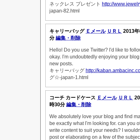
ネックレス プレゼント
http://www.jewelr
japan-82.html
キャリーバッグ
Ｅメール
ＵＲＬ
2013年
分
編集・削除
Hello! Do you use Twitter? I'd like to foll
okay. I'm undoubtedly enjoying your blog
new posts.
キャリーバッグ
http://kaban.ambacinc.c
グ☆-japan-1.html
コーチ カードケース
Ｅメール
ＵＲＬ
20
時30分
編集・削除
We absolutely love your blog and find man
be exactly what I'm looking for. can you of
write content to suit your needs? I would
post or elaborating on a few of the subje