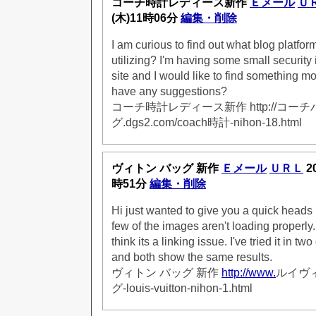
コーチ時計レディース新作
Ｅメール
Ｕ
(木)11時06分
編集・削除
I am curious to find out what blog platfo
utilizing? I'm having some small security 
site and I would like to find something mo
have any suggestions?
コーチ時計レディース新作 http://コーチ
グ.dgs2.com/coach時計-nihon-18.html
ヴィトン バッグ 新作
Ｅメール
ＵＲＬ
2
時51分
編集・削除
Hi just wanted to give you a quick heads
few of the images aren't loading properly.
think its a linking issue. I've tried it in tw
and both show the same results.
ヴィトン バッグ 新作
http://www.
ルイヴィ
グ-louis-vuitton-nihon-1.html