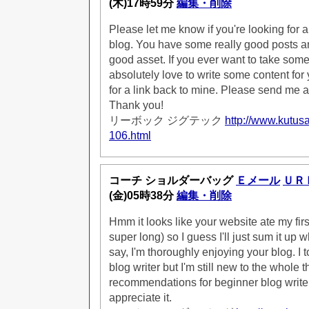
(木)17時59分
編集・削除
Please let me know if you're looking for a 
blog. You have some really good posts an
good asset. If you ever want to take some o
absolutely love to write some content for
for a link back to mine. Please send me an
Thank you!
リーボック ジグテック
http://www.kutusa
106.html
コーチ ショルダーバッグ
Ｅメール
ＵＲ
(金)05時38分
編集・削除
Hmm it looks like your website ate my fir
super long) so I guess I'll just sum it up 
say, I'm thoroughly enjoying your blog. I 
blog writer but I'm still new to the whole
recommendations for beginner blog writer
appreciate it.