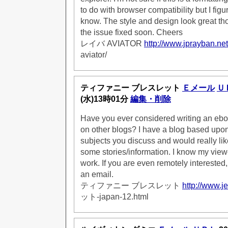
to do with browser compatibility but I figur
know. The style and design look great t
the issue fixed soon. Cheers
レイバ AVIATOR
http://www.jprayban.net
aviator/
ティファニー ブレスレット
Ｅメール
Ｕ
(水)13時01分
編集・削除
Have you ever considered writing an ebo
on other blogs? I have a blog based upo
subjects you discuss and would really li
some stories/information. I know my vie
work. If you are even remotely interested,
an email.
ティファニー ブレスレット
http://www.je
ット-japan-12.html