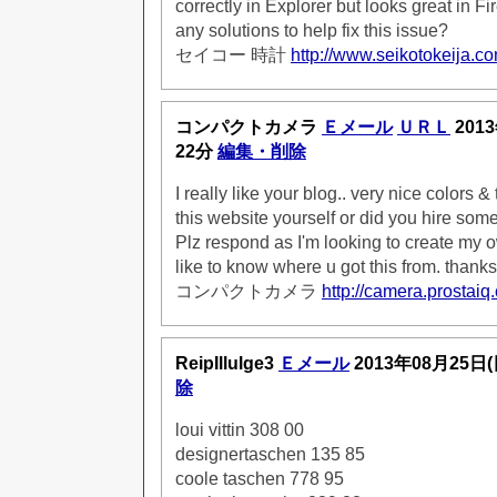
correctly in Explorer but looks great in F
any solutions to help fix this issue?
セイコー 時計
http://www.seikotokeija.co
コンパクトカメラ
Ｅメール
ＵＲＬ
201
22分
編集・削除
I really like your blog.. very nice colors 
this website yourself or did you hire some
Plz respond as I'm looking to create my
like to know where u got this from. thanks
コンパクトカメラ
http://camera.prostaiq
ReipIllulge3
Ｅメール
2013年08月25日
除
loui vittin 308 00
designertaschen 135 85
coole taschen 778 95