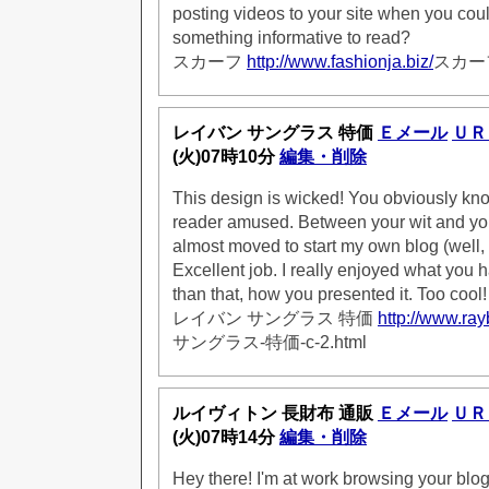
posting videos to your site when you cou
something informative to read?
スカーフ
http://www.fashionja.biz/
スカーフ-
レイバン サングラス 特価
Ｅメール
ＵＲ
(火)07時10分
編集・削除
This design is wicked! You obviously kn
reader amused. Between your wit and you
almost moved to start my own blog (well,
Excellent job. I really enjoyed what you 
than that, how you presented it. Too cool!
レイバン サングラス 特価
http://www.ray
サングラス-特価-c-2.html
ルイヴィトン 長財布 通販
Ｅメール
ＵＲ
(火)07時14分
編集・削除
Hey there! I'm at work browsing your bl