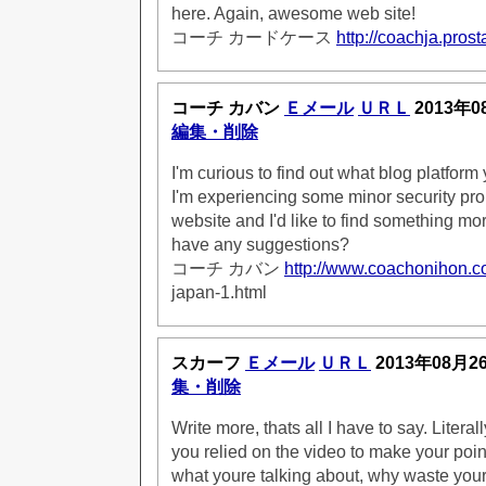
here. Again, awesome web site!
コーチ カードケース
http://coachja.prost
コーチ カバン
Ｅメール
ＵＲＬ
2013年0
編集・削除
I'm curious to find out what blog platfor
I'm experiencing some minor security pro
website and I'd like to find something mor
have any suggestions?
コーチ カバン
http://www.coachonihon.c
japan-1.html
スカーフ
Ｅメール
ＵＲＬ
2013年08月2
集・削除
Write more, thats all I have to say. Litera
you relied on the video to make your poin
what youre talking about, why waste your 