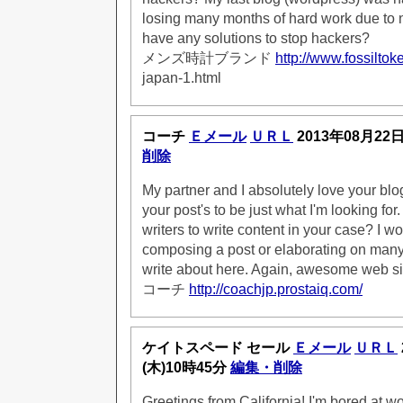
losing many months of hard work due to
have any solutions to stop hackers?
メンズ時計ブランド
http://www.fossiltok
japan-1.html
コーチ
Ｅメール
ＵＲＬ
2013年08月22
削除
My partner and I absolutely love your blog
your post's to be just what I'm looking for
writers to write content in your case? I w
composing a post or elaborating on many
write about here. Again, awesome web si
コーチ
http://coachjp.prostaiq.com/
ケイトスペード セール
Ｅメール
ＵＲＬ
(木)10時45分
編集・削除
Greetings from California! I'm bored at wo