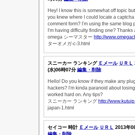
Hey! I know this is somewhat off topic bu
you knew where I could locate a captcha 
comment form? I'm using the same blog p
I'm having difficulty finding one? Thanks a
omega シーマスター
http://www.omegac
ターオメガ-c-3.html
スニーカー ランキング
Ｅメール
ＵＲＬ
(水)06時07分
編集・削除
Hello! Do you know if they make any plug
hackers? I'm kinda paranoid about losing 
worked hard on. Any tips?
スニーカー ランキング
http://www.kutujp.
japan-1.html
セイコー 時計
Ｅメール
ＵＲＬ
2013年0
編集・削除