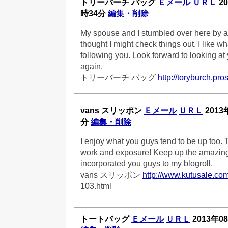
トリーバーチ バッグ
Ｅメール
ＵＲＬ
20
時34分
編集・削除
My spouse and I stumbled over here by a 
thought I might check things out. I like w
following you. Look forward to looking a
again.
トリーバーチ バッグ
http://toryburch.pro
vans スリッポン
Ｅメール
ＵＲＬ
2013
分
編集・削除
I enjoy what you guys tend to be up too. T
work and exposure! Keep up the amazing
incorporated you guys to my blogroll.
vans スリッポン
http://www.kutusale.co
103.html
トートバッグ
Ｅメール
ＵＲＬ
2013年0