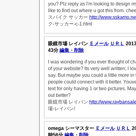
you? Plz reply as I'm looking to design
like to find out where u got this from. che
スパイク サッカー
http://www.sskamo.ne
ク-サッカー-c-1.html
眼鏡市場 レイバン
Ｅメール
ＵＲＬ
201
43分
編集・削除
I was wondering if you ever thought of ch
of your website? Its very well written; I l
say. But maybe you could a little more in
people could connect with it better. Youve
text for only having 1 or two pictures. Ma
out better?
眼鏡市場 レイバン
http://www.raybansale
場-レイバン/
omega シーマスター
Ｅメール
ＵＲＬ
2
時56分
編集・削除