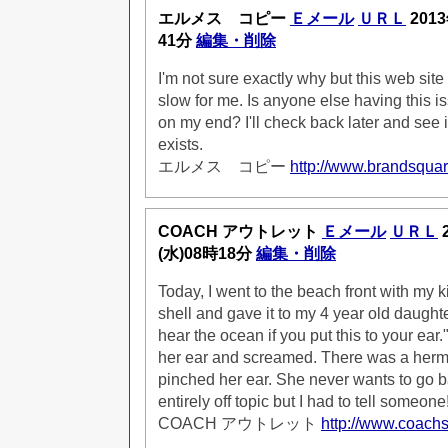
エルメス コピー
Ｅメール
ＵＲＬ
201
41分
編集・削除
I'm not sure exactly why but this web site
slow for me. Is anyone else having this is
on my end? I'll check back later and see if
exists.
エルメス コピー
http://www.brandsquar
COACH アウトレット
Ｅメール
ＵＲＬ
(水)08時18分
編集・削除
Today, I went to the beach front with my k
shell and gave it to my 4 year old daugh
hear the ocean if you put this to your ear.
her ear and screamed. There was a hermit
pinched her ear. She never wants to go ba
entirely off topic but I had to tell someone
COACH アウトレット
http://www.coachs