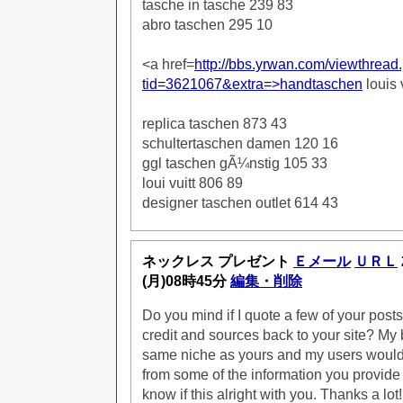
tasche in tasche 239 83
abro taschen 295 10
<a href=
http://bbs.yrwan.com/viewthread
tid=3621067&extra=>handtaschen
louis 
replica taschen 873 43
schultertaschen damen 120 16
ggl taschen gÃ¼nstig 105 33
loui vuitt 806 89
designer taschen outlet 614 43
ネックレス プレゼント
Ｅメール
ＵＲＬ
(月)08時45分
編集・削除
Do you mind if I quote a few of your posts
credit and sources back to your site? My b
same niche as yours and my users would
from some of the information you provide
know if this alright with you. Thanks a lot!