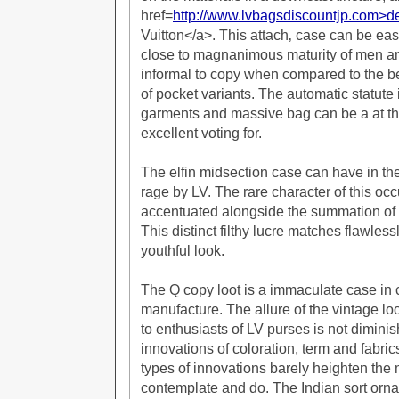
href=
http://www.lvbagsdiscountjp.com>d
Vuitton</a>. This attach‚ case can be e
close to magnanimous maturity of men 
informal to copy when compared to the b
of pocket variants. The automatic statute 
garments and massive bag can be a at th
excellent voting for.
The elfin midsection case can have in th
rage by LV. The rare character of this occ
accentuated alongside the summation of f
This distinct filthy lucre matches flawless
youthful look.
The Q copy loot is a immaculate case in c
manufacture. The allure of the vintage lo
to enthusiasts of LV purses is not dimini
innovations of coloration, term and fabric
types of innovations barely heighten the 
contemplate and do. The Indian sort orna