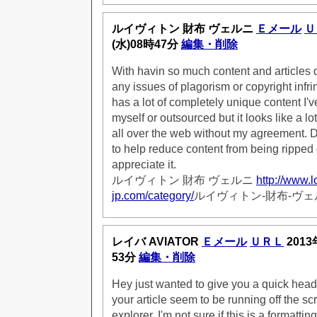
ルイヴィトン 財布 ヴェルニ
Ｅメール
Ｕ
(水)08時47分
編集・削除
With havin so much content and articles 
any issues of plagorism or copyright inf
has a lot of completely unique content I'v
myself or outsourced but it looks like a lot 
all over the web without my agreement.
to help reduce content from being ripped of
appreciate it.
ルイヴィトン 財布 ヴェルニ
http://www.l
jp.com/category/
ルイヴィトン-財布-ヴェ
レイバ AVIATOR
Ｅメール
ＵＲＬ
2013
53分
編集・削除
Hey just wanted to give you a quick head
your article seem to be running off the scr
explorer. I'm not sure if this is a formatti