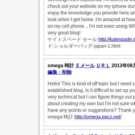
check out your website on my iphone duri
enjoy the knowledge you provide here and
look when I get home. I'm amazed at how
on my cell phone .. I'm not even using WI
very good blog!
ケイトスペード セール
http://katespade.
ド-ショルダーバッグ-japan-1.html
omega 時計
Ｅメール
ＵＲＬ
2013年08
編集・削除
Hello! This is kind of off topic but I nee
established blog. Is it difficult to set up 
very techincal but I can figure things out p
about creating my own but I'm not sure wh
have any points or suggestions? Thank 
omega 時計
http://omega.ppcz.net/