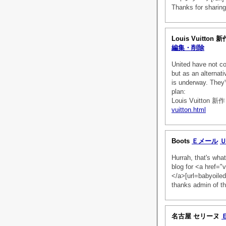
Thanks for sharing
Louis Vuitton
編集・削除
United have not c
but as an alternati
is underway. They'
plan:
Louis Vuitton 
vuitton.html
Boots
Ｅメール
Hurrah, that's what
blog for <a href
</a>[url=babyoil
thanks admin of thi
名古屋 セリーヌ