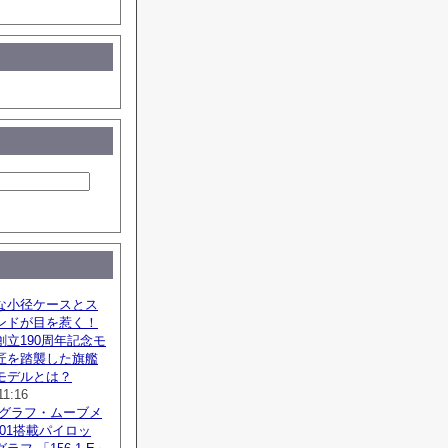
な小径ケースとス
ンドが目を惹く！
立190周年記念モ
匠を踏襲した旗艦
モデルとは？
11:16
ノグラフ・ムーブメ
SZ01搭載パイロッ