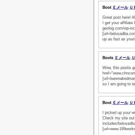
Boot
Ｅメール
Ｕ
Great post here! A
I get your affiliat
geolog.com/wp-i
[url=belusadba.c
up as fast as yours
Boots
Ｅメール
Wow, this postis g
href="www.chnco
[url=barenakedma
so I am going to tel
Boot
Ｅメール
Ｕ
I picked up your we
Check my site out
includes/belus
[url=www.189wor