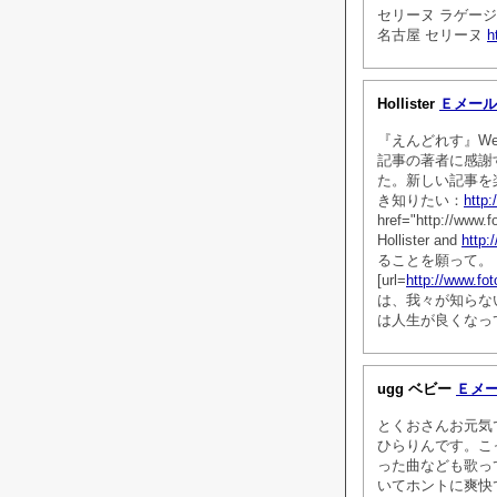
セリーヌ ラゲージ
名古屋 セリーヌ
h
Hollister
Ｅメール
『えんどれす』W
記事の著者に感謝
た。新しい記事を
き知りたい：
http:
href="http://www.fo
Hollister and
http:
ることを願って。
[url=
http://www.fot
は、我々が知らな
は人生が良くなっ
ugg ベビー
Ｅメ
とくおさんお元気
ひらりんです。こ
った曲なども歌っ
いてホントに爽快