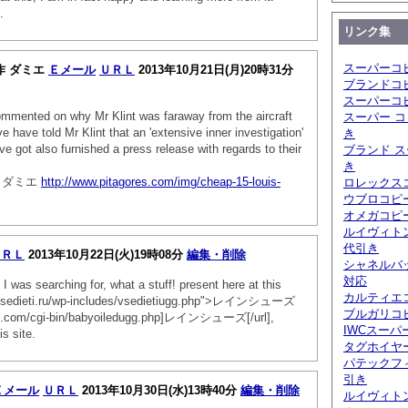
.
リンク集
スーパーコ
 新作 ダミエ
Ｅメール
ＵＲＬ
2013年10月21日(月)20時31分
ブランドコ
スーパーコ
ommented on why Mr Klint was faraway from the aircraft
スーパー コ
ve have told Mr Klint that an 'extensive inner investigation'
き
ve got also furnished a press release with regards to their
ブランド ス
き
新作 ダミエ
http://www.pitagores.com/img/cheap-15-louis-
ロレックスコ
ウブロコピ
オメガコピー
ルイヴィト
代引き
ＵＲＬ
2013年10月22日(火)19時08分
編集・削除
シャネルバ
対応
 I was searching for, what a stuff! present here at this
カルティエ
="vsedieti.ru/wp-includes/vsedietiugg.php">レインシューズ
ブルガリコピ
ed.com/cgi-bin/babyoiledugg.php]レインシューズ[/url],
IWCスーパ
s site.
タグホイヤ
パテックフ
引き
Ｅメール
ＵＲＬ
2013年10月30日(水)13時40分
編集・削除
ルイヴィト