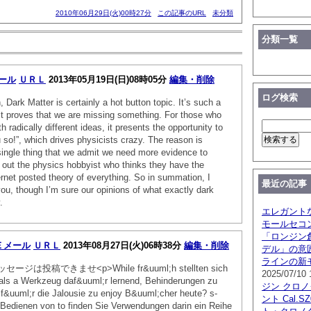
2010年06月29日(火)00時27分
この記事のURL
未分類
分類一覧
ール
ＵＲＬ
2013年05月19日(日)08時05分
編集・削除
ログ検索
Dark Matter is certainly a hot button topic. It’s such a
it proves that we are missing something. For those who
th radically different ideas, it presents the opportunity to
u so!”, which drives physicists crazy. The reason is
ingle thing that we admit we need more evidence to
 out the physics hobbyist who thinks they have the
ternet posted theory of everything. So in summation, I
最近の記事
 you, though I’m sure our opinions of what exactly dark
.
エレガント
モールセコ
「ロンジン創
Ｅメール
ＵＲＬ
2013年08月27日(火)06時38分
編集・削除
デル」の意
ラインの新
は投稿できませ<p>While fr&uuml;h stellten sich
2025/07/10 
als a Werkzeug daf&uuml;r lernend, Behinderungen zu
ジン クロ
 f&uuml;r die Jalousie zu enjoy B&uuml;cher heute? s-
ント Cal.
 Bedienen von to finden Sie Verwendungen darin ein Reihe