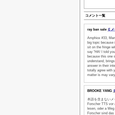
コメント一覧
ray ban sale
Ｅメ
Amphiox #33, Man, 
big topic because 
sit on the fringe wi
say “HA! I told yo
because this one s
understand, brings
answer in their in
totally agree with
matter is may vary
BROOKE YANG
本語を含まないメッセージ
Forscher TTS vor 
lesen, oder a Weg
Forscher sind das