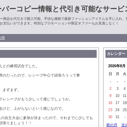
ーパーコピー情報と代引き可能なサービ
ー商品を代引きで購入可能。手頃な価格で最新ファッションアイテムを手に入れ、
お支払いができます。特別なプロモーションや限定オファーもお見逃しなく！
者用
カレンダー
んとの練習試合でした。
2026年8月
日
月
火
席のだったので、レシーブ中心で頑張ろうって事
-
-
-
2
3
4
、まずまず。
9
10
11
クレシーブがもう少しって感じでしょうか。
16
17
18
るけど、上がらないという感じなので。
23
24
25
30
31
-
んの自主大会に参加が決まったので、それまでに少しでも
頑張りましょう！！
前の月
次