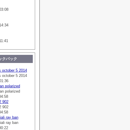
03:08
14:34
11:41
ックバック
s october 5 2014
s october 5 2014
01:36
an polarized
an polarized
04:58
2 902
2 902
04:58
ali ray ban
ali ray ban
00:22