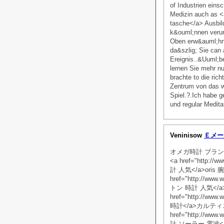
of Industrien eins
Medizin auch as <a
tasche</a> Ausbil
k&ouml;nnen verurs
Oben erw&auml;hnte
da&szlig; Sie can 
Ereignis..&Uuml;be
lernen Sie mehr n
brachte to die rich
Zentrum von das w
Spiel.?.Ich habe 
und regular Medita
Veninisow
Ｅメー
オメガ時計 ブラン
<a href="http:/
計 人気</a>ori
href="http://w
トン 時計 人気</
href="http://w
時計</a>カルテ
href="http://w
計 ソーラー 電波<