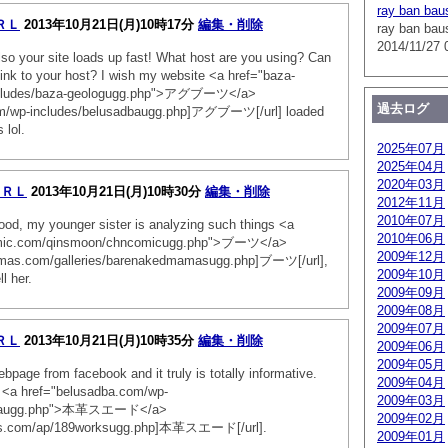
ray ban bau
ＲＬ
2013年10月21日(月)10時17分
編集・削除
ray ban bau
2014/11/27 
lso your site loads up fast! What host are you using? Can
e link to your host? I wish my website <a href="baza-
ncludes/baza-geologugg.php">アグブーツ</a>
過去ログ
om/wp-includes/belusadbaugg.php]アグブーツ[/url] loaded
 lol.
2025年07月
2025年04月
2020年03月
ＵＲＬ
2013年10月21日(月)10時30分
編集・削除
2012年11月
2010年07月
ood, my younger sister is analyzing such things <a
2010年06月
mic.com/qinsmoon/chncomicugg.php">ブーツ</a>
2009年12月
mas.com/galleries/barenakedmamasugg.php]ブーツ[/url],
2009年10月
l her.
2009年09月
2009年08月
2009年07月
ＲＬ
2013年10月21日(月)10時35分
編集・削除
2009年06月
2009年05月
bpage from facebook and it truly is totally informative.
2009年04月
 <a href="belusadba.com/wp-
2009年03月
adbaugg.php">本革スエード</a>
2009年02月
ks.com/ap/189worksugg.php]本革スエード[/url].
2009年01月