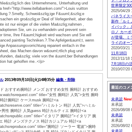
ト・クロノグラ
chlie&szlig;lich des Unternehmens, Unterhaltung und
世界限定300
 href="http://www.itellabanken.com/">Louis vuitton
2025/04/29 
dung.?.Smelly, Schwei&szlig;ige F&uuml;&szlig;e
パネライス
achen ein gro&szlig;er Deal of Verlegenheit, aber das
新作「ルミノ
 ist nur einiger of die vielen Ma&szlig;nahmen ,
イバック」
adoptieren Sie, um zu verhandeln und prevent sein
ロノ カー
r time, Ihre F&auml;higkeit wird wachsen und Sie will
が登場。ミ
uanced painting Techniken.?.The Apfelger&auml;t, wenn
ライのオー
tige Anpassungsvorrichtung repariert einfach in the
2020/03/21 
heel, das Machen davon w&ouml;rtlich plug und
11月18日
gefunden, da&szlig; viele von the &uuml;ber Behandlungen
2012/11/18 
tion hat geholfen me..</p>
7月18日の
2010/07/20 
ル
2013年09月10日(火)14時35分
編集・削除
最近のコメ
ド おすすめ腕時計 メンズ おすすめ女性 腕時計 おすすめ
/www.watchsrequest.com" title="女性 腕時計 人気">女性 腕時
未承認
New
s 腕時計腕時計 ケースmusk 腕時計<a
未承認
ww.watchsreserve.com" title="ハミルトン 時計 人気">ハミル
2026/08/08 
a>男性 腕時計 人気guess 時計カルティエ 腕時計<a
未承認
ww.watchsrepublic.com" title="イタリア 腕時計">イタリア 腕
未承認
ィエ 時計 メンズテクノス 時計カジュアル 時計<a
2026/08/02 
ww.watchsreproduce.com" title="腕時計 ソーラー 電波">腕時
未承認
/a>テンデンス 時計女性 人気 時計 ブランドイタリア 腕