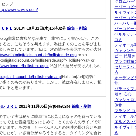
クロムハー
 セレブ
ーパーコピ
ttp://www.szwzs.com/
ルイヴィト
ーパーコピ
バーバリーi
ＵＲＬ
2013年10月31日(木)15時32分
編集・削除
パーコピー
ベルルッティ
eblog非常に古典的な記事で、非常によく書かれた。この
コミ
すると、ごちそうを与えます。私は多くのことを学びまし
ディオール
楽しみにしています。私は、次の情報を表示するのが大好
ヴァレンテ
//www.fotodigitaldiscount.de/hollistersde.asp
or <a
ピー 代引き
todigitaldiscount.de/hollistersde.asp">Hollister</a> or
プラダ財布
//www.fieec.fr/hollisterx.aspx
私は私の意見が受け入れられ
セリーヌバ
応
odigitaldiscount.de/hollistersde.asp
]Hollister[/url]実際に
オーデマピ
い多くのものがあります。しかし、彼は存在しません。私
能
ていると思います。
パテックフ
引き 安心
ヴァシュロ
偽物
ール
ＵＲＬ
2013年11月05日(火)04時02分
編集・削除
ブランド 
ディオール
ですか？実は秘かに岐阜市にお見えになるのを待っている
エルメス バ
っちでまた音楽活動をはじめて、とくおさんのライブで知
ルイヴィト
ています。あの頃、とーべんさんとの阿吽の掛け合いを聴
き
でしたが、いざ自分がやろうとすると、タイミングを合わ