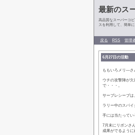
最新のス
高品質なスーパーコピ
スを利用して、簡単に
戻る
RSS
管理
6月27日の活動
ももいろメリ―さ
ウチの攻撃陣が欠
で・・・。
サーブレシーブは
ラリー中のスパイ
手には当たってい
7月末にリボンさ
成果がでるように