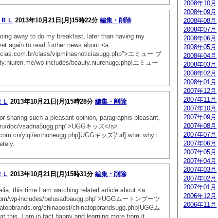
2008年10月
2008年09月
ＵＲＬ
2013年10月21日(月)15時22分
編集・削除
2008年08月
2008年07月
going away to do my breakfast, later than having my
2008年06月
et again to read further news about <a
2008年05月
ticias.com.br/class/vipminasnoticiasugg.php">エミュー ブ
2008年04月
y.niuren.me/wp-includes/beauty.niurenugg.php]エミュー
2008年03月
2008年02月
2008年01月
2007年12月
2007年11月
ＲＬ
2013年10月21日(月)15時28分
編集・削除
2007年10月
2007年09月
r sharing such a pleasant opinion, paragraphis pleasant,
2007年08月
5.ru/doc/vsadna5ugg.php">UGGキッズ</a>
2007年07月
.com.cn/yiqi/anthoneugg.php]UGGキッズ[/url] what why i
2007年06月
etely.
2007年05月
2007年04月
2007年03月
ＲＬ
2013年10月21日(月)15時31分
編集・削除
2007年02月
2007年01月
lia, this time I am watching related article about <a
2006年12月
a.com/wp-includes/belusadbaugg.php">UGGムートンブーツ
2006年11月
natopbrands.org/chinapost/chinatopbrandsugg.php]UGGム
his, I am in fact happy and learning more from it.