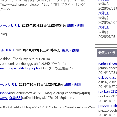
未承認
p://www.watchsresemble.com" title="時計 ブライトリング">
2026/07/31 
</a>
未承認
未承認
2026/07/30 
メール
ＵＲＬ
2013年10月12日(土)20時54分
編集・削除
未承認
未承認
log
2026/07/25 
ール
ＵＲＬ
2013年10月19日(土)20時02分
編集・削除
最近のトラ
 position. Check my site out on <a
jordan shoe
ustc.edu.cn/lib/en/libuggs.php">UGGブーツ</a>
jordan shoe
.net.cn/special/lctuggs.php
]UGGブーツ正規品[/url],
2014/12/03 
oakley gasc
oakley gasc
ール
ＵＲＬ
2013年10月19日(土)20時19分
編集・削除
2014/11/27 
ray ban 213
9u8o334
ıad9onbbhnyw6497x10145q6s.org/]ueshgmloqwr[/url]
ray ban 213
//www.g9u8o334
ıad9onbbhnyw6497x10145q6s.org/
2014/11/27 
prezzo occhi
.g9u8o334ıad9onbbhnyw6497x10145q6s.org/">aeshgmloqwr</a>
prezzo occhi
2014/11/27 