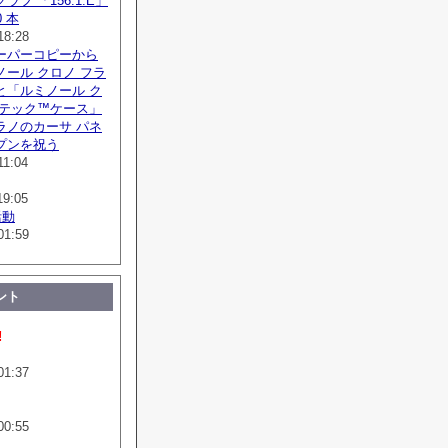
フ 「156.1.E」
 本
18:28
ーパーコピーから
ール クロノ フラ
と「ルミノール ク
ボテック™ケース」
ラノのカーサ パネ
プンを祝う
11:04
19:05
活動
01:59
ント
!
01:37
00:55