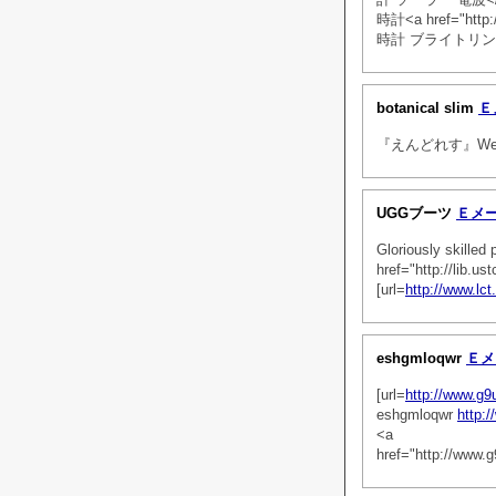
時計<a href="htt
時計 ブライトリング
botanical slim
Ｅ
『えんどれす』Web
UGGブーツ
Ｅメ
Gloriously skilled
href="http://lib.
[url=
http://www.lct
eshgmloqwr
Ｅメ
[url=
http://www.g
eshgmloqwr
http:
<a
href="http://www