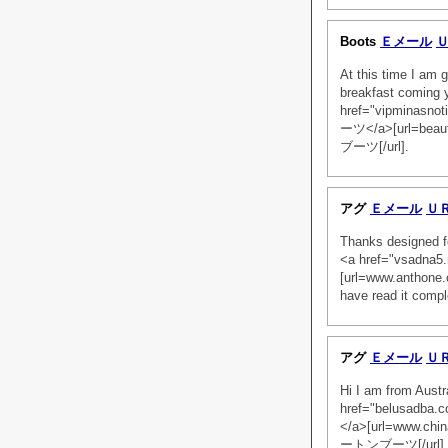
Boots
Ｅメール
At this time I am 
breakfast coming y
href="vipminasno
ーツ</a>[url=beaut
ブーツ[/url].
アグ
Ｅメール
Ｕ
Thanks designed fo
<a href="vsadna
[url=www.anthone
have read it compl
アグ
Ｅメール
Ｕ
Hi I am from Austra
href="belusadb
</a>[url=www.chi
ートンブーツ[/url] at t