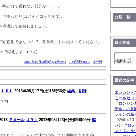
が悪い分で獲れない部分が・・・。
、サボったり(ほとんどコッチかな)。
分類一覧
を意識して練習しましょう。
館が使用できないので、各自自主トレ頑張ってください。
ログ検索
Plusで鍛えます。(ウソ)
2009年10月19日(月)21時39分
この記事のURL
未分類
最近の記事
ＵＲＬ
2013年08月17日(土)18時36分
編集・削除
エレガント
モールセコ
log
「ロンジン創
デル」の意
ラインの新
2013
Ｅメール
ＵＲＬ
2013年08月23日(金)05時05分
編
2025/07/10 
ジン クロ
ント Cal.
けでなく、ほとんどの店ではめったに利用できます<a