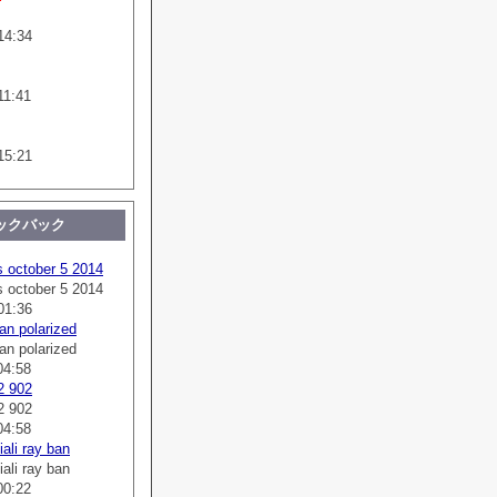
14:34
11:41
15:21
ックバック
s october 5 2014
s october 5 2014
01:36
an polarized
an polarized
04:58
2 902
2 902
04:58
ali ray ban
ali ray ban
00:22