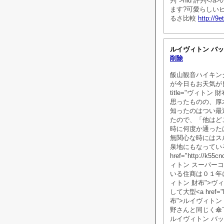
判">hid 評判
ます?可愛らしいピ
るさ比較
http://9
ルイヴィトン バ
削除
飯山観音ハイキン
が今日もお天気が良かったの
title="ヴィト
思ったものの、厚
知ったのはつい最
たので、「他はど
時に何度か通った
無関心な時にはス
泉地にもなってい
href="http://k
ィトン スーパー
いる住商は０１年に米小物<a
ィトン 財布">ヴ
して大型<a href="ht
布">ルイヴィトン
野さんと同じく傘
ルイヴィトン バ