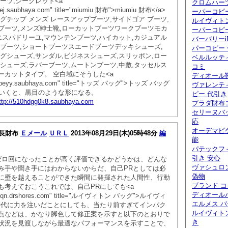
ーツ,シークレット<a
クロムハー
n83lej.saubhaya.com" title="miumiu 財布">miumiu 財布</a>
ーパーコピ
グチップ メンズ レースアップブーツ,サイドゴア ブーツ,
ルイヴィト
ブーツ,メンズ紳士靴,ローカットブーツワークブーツモカ
ーパーコピ
エスパドリーユ,マウンテンブーツ,ハイカット,カジュアル
バーバリーi
アブーツ,ショートブーツスエードブーツデッキシューズ,
パーコピー
グシューズ,サンダル,ビジネスシューズ,スリッポン,ロー
ベルルッティ
シューズ,ラバーブーツ,ムートンブーツ,中敷,タッセルス
コミ
ーカットタイプ。 空白域にそうした<a
ディオール
ad6rfpeyy.saubhaya.com" title="トッズ バッグ">トッズ バッグ
ヴァレンテ
ていくと、黒目のような形になる。
ピー 代引き
ttp://510hdgg0k8.saubhaya.com
プラダ財布
セリーヌバ
応
オーデマピ
N 長財布
Ｅメール
ＵＲＬ
2013年08月29日(木)05時48分
編
能
パテックフ
引き 安心
ゼロ回になったことが高く評価できるかどうかは、どんな
ヴァシュロ
み手や聞き手にはわからないからだ、自己PRとしては必
偽物
に壁を越えることができた瞬間に発揮された人間性、行動
ブランド 
も考えておこうこれでは、自己PRにしても<a
ディオール
f2r8j9qn.drshores.com" title="ルイヴィトン バッグ">ルイヴィ
エルメス バ
a>時代に力を注いだことにしても、当たり前すぎてインパク
ルイヴィト
点などは、かなり脚色して修正案を示すと以下のとおりで
き
状況を見渡しながら最適なパフォーマンスを示すことで、