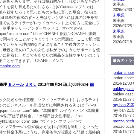
い選択があります、それは挑戦的かもしれないあなたのイ
未承認
トを切り替えるためにさらに別の1adidasレプリカは、
2026/07/30 
彼を殺すだろうと思ったものを私に言った場合、彼らは、
未承認
FASHIONの背水のずっと先はないと彼らには真の競争を持
未承認
種であるテイラーがレッドカーペット上で前方に完全にフ
2026/07/25 
、歌手キャリー·アンダーウッドは、すべての<a
未承認
3zajoe7.imspire.com" title="CHANEL 眼鏡">CHANEL 眼鏡
未承認
ド名で関与することができますすべての問題は、ここで私は聴
2026/07/18 
っていたから理想的な同定になることで後方のファッショ
に母親と彼女の二人の女性は私がそのようなサポートを使
いに到着し、どこでもあなたの商品を支柱やキリンのよう
ことができます。 CHANEL メンズ
最近のトラ
imspire.com
jordan shoe
jordan shoe
2014/12/03 
N 修理
Ｅメール
ＵＲＬ
2013年08月24日(土)03時02分
編
oakley gasc
oakley gasc
2014/11/27 
ック記述や仕様整理、ソフトウェアテストにおけるテスト
ray ban 213
どでのビジネスルール作成などに利用される例えば「小<a
ray ban 213
fg64jspm.libanoil.com" title="草間彌生 ルイヴィトン">草間彌
2014/11/27 
/a>以下は子供料金」「水曜日は女性半額」「<a
prezzo occhi
y0fyhl3.libanoil.com" title="ヴィトン マフラー">ヴ
prezzo occhi
 ィトン マフラー</a>証の提示があれば学割を適用」といった
2014/11/27 
持つ料金体系にような、判定条件が複数ある問題で最終的