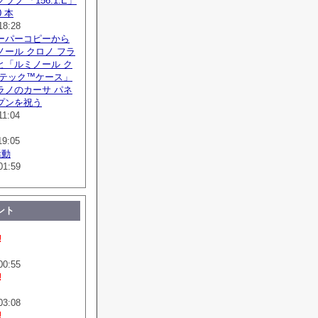
フ 「156.1.E」
 本
18:28
ーパーコピーから
ール クロノ フラ
と「ルミノール ク
ボテック™ケース」
ラノのカーサ パネ
プンを祝う
11:04
19:05
活動
01:59
ント
!
00:55
!
03:08
!