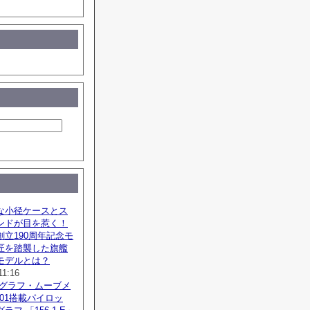
な小径ケースとス
ンドが目を惹く！
立190周年記念モ
匠を踏襲した旗艦
モデルとは？
11:16
ノグラフ・ムーブメ
SZ01搭載パイロッ