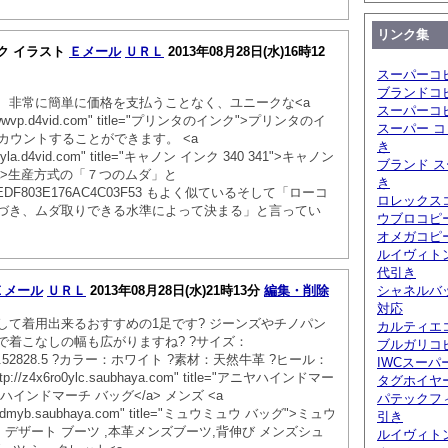
リンク集
ク イラスト
Ｅメール
ＵＲＬ
2013年08月28日(水)16時12
スーパーコ
ブランドコ
、非常に簡単に価格を支払うことなく、ユニークな<a
スーパーコ
es99wwvp.d4vid.com" title="プリンタのインク">プリンタのイ
スーパー コ
にカウントすることができます。 <a
き
ot87yla.d4vid.com" title="キャノン インク 340 341">キャノン
ブランド ス
1</a>生産方式の「７つのムダ」と
き
21EDF803E176AC4C03F53 もよく似ているそして「ローコ
ロレックスコ
づき、ムダ取りできる水準によって決まる」と言ってい
ウブロコピ
オメガコピー
ルイヴィト
代引き
Ｅメール
ＵＲＬ
2013年08月28日(水)21時13分
編集・削除
シャネルバ
対応
して着用出来るおすすめの1足です? ジーンズやチノパン
カルティエ
で着こなしの幅も広がりますね? ?サイズ：
ブルガリコピ
2727.52828.5 ?カラー：ホワイト ?素材：天然牛革 ?ヒール：
IWCスーパ
ttp://z4x6ro0ylc.saubhaya.com" title="アニヤハインドマー
タグホイヤ
ハインドマーチ バッグ</a> メンズ <a
パテックフ
2uvjudmyb.saubhaya.com" title="ミュウミュウ バッグ">ミュウ
引き
> デザート ブーツ ,本革メンズブーツ,背伸び メンズシュ
ルイヴィト