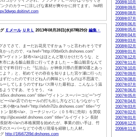
</a>のロゴがデザインされ、ブランドアピールがばっちりでき
2008年10月
ンクのカラーに涼しげな素材が爽やかに持てます。 hid明
2008年09月
etpv3dwgq.doitinvt.com
2008年08月
2008年07月
2008年06月
2008年05月
ッグ
Ｅメール
ＵＲＬ
2013年08月28日(水)07時29分
編集・
2008年04月
2008年03月
グさてさて、まーだお花見ですかぁ？っと言われそうです
2008年02月
で、<a href="http://0tbri0ch.drshores.com"
2008年01月
ン 財布">ヴィトン 財布</a>はほとんど散りかけだろうな、と
2007年12月
木市にある飯山観音に行ってきました～～飯山観音なんて
2007年11月
近です昨日行った『弘法山』が神奈川県の景勝50選とあっ
2007年10月
こよ？」と、初めてその存在を知りました宮ケ瀬に行った
2007年09月
はずだったのですけどね人の興味というものは不思議で、
2007年08月
ルーしてしまうのですねバス降りた最初は、こんなふう温
2007年07月
るようですあ、そうそう。 <a
2007年06月
55cncb5vx.drshores.com" title="ヴィトン スーパーコピー">ヴ
2007年05月
コピー</a>店でのセールの打ち出し方などにもつながって
2007年04月
 href="http://efxfn7l2o.drshores.com" title="ヴ
2007年03月
ィトン 財布</a>、コーチジャパン（０５年に売却）を買収
2007年02月
tp://ijbcesiebf.drshores.com" title="ルイヴィトン 長財
2007年01月
 長財布</a>の本格展開を始めたが、事業の担い手は、竹
2006年12月
下のスーパーなどで小売り現場を経験した人材。
2006年11月
ッグ
http://1l6i672l9d.drshores.com