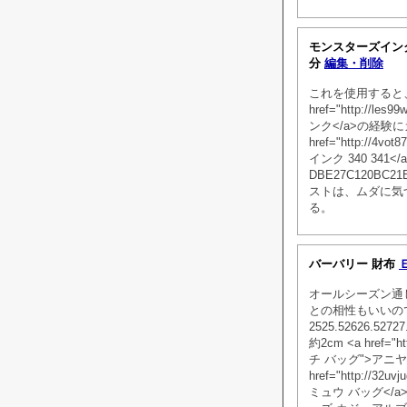
モンスターズイン
分
編集・削除
これを使用すると
href="http://l
ンク</a>の経験
href="http://4v
インク 340 34
DBE27C120BC
ストは、ムダに気
る。
バーバリー 財布
オールシーズン通
との相性もいいの
2525.52626.5
約2cm <a href="h
チ バッグ">アニヤ
href="http://3
ミュウ バッグ</a