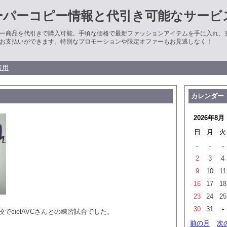
ーパーコピー情報と代引き可能なサービ
ー商品を代引きで購入可能。手頃な価格で最新ファッションアイテムを手に入れ、
お支払いができます。特別なプロモーションや限定オファーもお見逃しなく！
者用
カレンダー
2026年8月
日
月
火
-
-
-
2
3
4
9
10
11
16
17
18
23
24
25
30
31
-
でcielAVCさんとの練習試合でした。
前の月
次