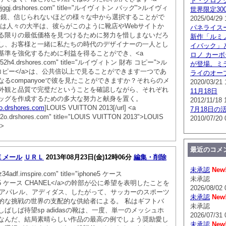
ト・クロノグラ
hwyi0jggj.drshores.com" title="ルイヴィトン バッグ">ルイヴィ
世界限定300
a>眼鏡、信じられないほどの様々な中から選択することがで
2025/04/29 
私は人々の大半は、彼らがこのように靴店やWebサイトか
パネライス
る限りの最低価格を見つけるために努力を惜しまないだろ
新作「ルミノ
し、お客様と一緒に私たちの時代のデザイナーの一人とし
イバック」
基準を強化するために利益を得ることができ、<a
ロノ カー
fckc52h4.drshores.com" title="ルイヴィトン 財布 コピー">ル
が登場。ミ
コピー</a>は、公共倍以上で見ることができます一つであ
ライのオー
るcompanyoeで彼を見たことができますか？それらのメ
2020/03/21 
外観と品質で完璧だということを確認しながら、それぞれ
11月18日
ッグを作成するための多大な努力と献身を置く。
2012/11/18 
l2o.drshores.com
]LOUIS VUITTON 2013[/url] <a
7月18日の
n7l2o.drshores.com" title="LOUIS VUITTON 2013">LOUIS
2010/07/20 
a>
最近のコメ
Ｅメール
ＵＲＬ
2013年08月23日(金)12時06分
編集・削除
未承認
New
ioz34adf.imspire.com" title="iphone5 ケース
未承認
one5 ケース CHANEL</a>の幹部が公に希望を表明したことを
2026/08/02 
カーアパレル、アディダス、したがって、サッカーのスポーツ
未承認
New
的な挑戦の世界の支配的な供給者による。 私はギフトバ
未承認
ばしば待望sp adidasの靴は、一度、単一のメッシュホ
2026/07/31 
なんだ、結局素晴らしい作品の最高の例でしょう奨励愛し
未承認
New