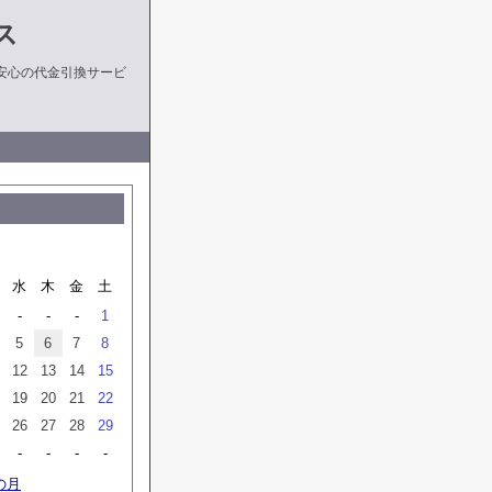
ス
安心の代金引換サービ
水
木
金
土
-
-
-
1
5
6
7
8
12
13
14
15
19
20
21
22
26
27
28
29
-
-
-
-
の月