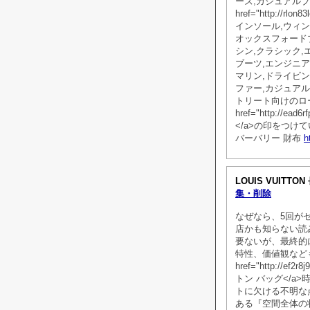
ーズ,カジュアルブ
href="http://rlo
インソール,ウィン
オックスフォード
シン,クラシック,
ブーツ,エンジニ
マリン,ドライビン
ファー,カジュアル
トリート向けのロ
href="http://e
</a>の印をつけ
バーバリー 財布
h
LOUIS VUITTO
集・削除
なぜなら、5回が
店かも知らない読
要ないが、最終的
特性、価値観など
href="http://e
トン バッグ</
トに欠ける不明な
ある『空間全体の