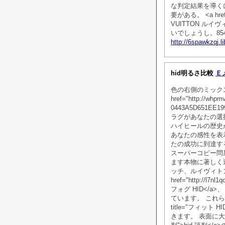
な判定結果を導く
要がある。 <a href="h
VUITTON ルイヴ
いでしょうし。854D9
http://6spawkzqj.l
hid明るさ比較
Ｅ
色の右側のミック
href="http://whpmv
0443A5D651EE19
ラグがあなたの選
ハイヒールの歴史が
あなたの感性を表
たの成功に到達す
スーパーコピー問
ます本物に著しく
ッチ、ルイヴィト
href="http://l7
フォグ HID</
ています。 これらの被害は、
title="フィット
きます。 表面に大きな<a h