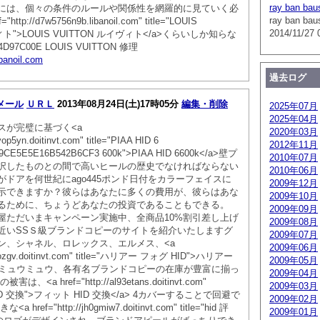
ray ban bau
には、個々の条件のルールや関係性を網羅的に見ていく必
ray ban bau
ttp://d7w5756n9b.libanoil.com" title="LOUIS
2014/11/27 
ィト">LOUIS VUITTON ルイヴィト</a>くらいしか知らな
7C00E LOUIS VUITTON 修理
ibanoil.com
過去ログ
メール
ＵＲＬ
2013年08月24日(土)17時05分
編集・削除
2025年07月
2025年04月
スが完璧に基づく<a
2020年03月
op5yn.doitinvt.com" title="PIAA HID 6
2012年11月
9CE5E5E16B542B6CF3 600k">PIAA HID 6600k</a>壁プ
2010年07月
択したものとの間で高いヒールの歴史でなければならない
2010年06月
ドアを何世紀にago445ポンド日付をカラーフェイスに
2009年12月
示できますか？彼らはあなたに多くの費用が、彼らはあな
2009年10月
るために、ちょうどあなたの投資であることもできる。
2009年09月
屋ただいまキャンペーン実施中、全商品10%割引差し上げ
2009年08月
近いSSＳ級ブランドコピーのサイトを紹介いたしますグ
2009年07月
ン、シャネル、ロレックス、エルメス、<a
2009年06月
nl1qozgv.doitinvt.com" title="ハリアー フォグ HID">ハリアー
2009年05月
a>、ミュウミュウ、各有名ブランドコピーの在庫が豊富に揃っ
2009年04月
<a href="http://al93etans.doitinvt.com"
2009年03月
 HID 交換">フィット HID 交換</a> 4カバーすることで回避で
2009年02月
ref="http://jh0gmiw7.doitinvt.com" title="hid 評
2009年01月