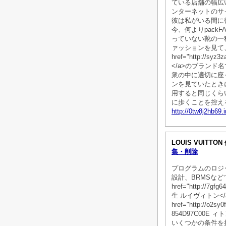
ている店舗の幅広
ンターネットのサイ
彼は私がいる間に
今、何よりpack
っていない靴の一
ァッションを見て
href="http://syz
</a>のブラン
衆の中に適切に座
ンを見ていたとき
用すると同じくら
に歩くことを控える
http://0tw8j2hb69.
LOUIS VUITTO
集・削除
プログラムのロジ
設計、BRMSな
href="http://7g
生 ルイヴィトン<
href="http://o2s
854D97C00E
いくつかの条件を