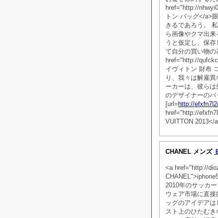
href="http://n
トン バッグ</
きるであろう。 
ら画像やクマ出来
うと仮定し、保存
て自分の買い物の
href="http://qu
イヴィトン 財布 
り、我々は解雇異な
ーカーは、彼らは
のデザイナーのバ
[url=
http://efxfn7
href="http://efxf
VUITTON 2013</
CHANEL メンズ
<a href="http://d
CHANEL">iph
2010年のサッ
ウェア市場に直接
ッグのアイデアはし
スト上のひたむき