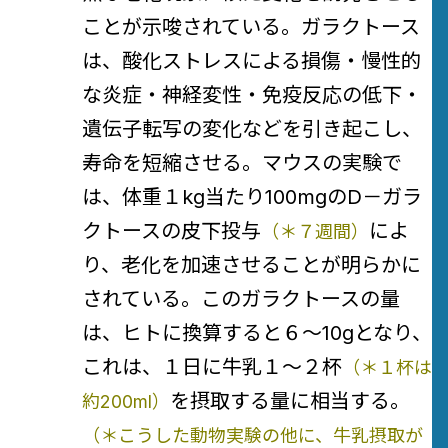
ことが示唆されている。ガラクトース
は、酸化ストレスによる損傷・慢性的
な炎症・神経変性・免疫反応の低下・
遺伝子転写の変化などを引き起こし、
寿命を短縮させる。マウスの実験で
は、体重１kg当たり100mgのD－ガラ
クトースの皮下投与
によ
（＊７週間）
り、老化を加速させることが明らかに
されている。このガラクトースの量
は、ヒトに換算すると６～10gとなり、
これは、１日に牛乳１～２杯
（＊１杯は
を摂取する量に相当する。
約200ml）
（＊こうした動物実験の他に、牛乳摂取が