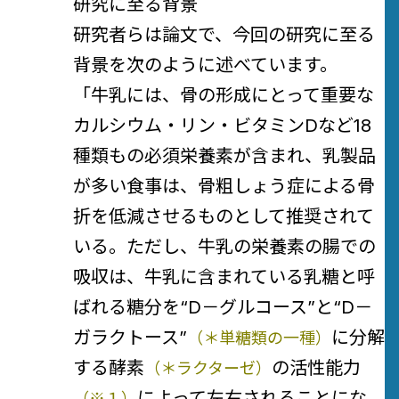
研究に至る背景
研究者らは論文で、今回の研究に至る
背景を次のように述べています。
「牛乳には、骨の形成にとって重要な
カルシウム・リン・ビタミンDなど18
種類もの必須栄養素が含まれ、乳製品
が多い食事は、骨粗しょう症による骨
折を低減させるものとして推奨されて
いる。ただし、牛乳の栄養素の腸での
吸収は、牛乳に含まれている乳糖と呼
ばれる糖分を“D－グルコース”と“D－
ガラクトース”
に分解
（＊単糖類の一種）
する酵素
の活性能力
（＊ラクターゼ）
によって左右されることにな
（※１）