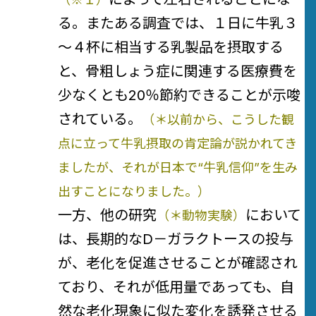
る。またある調査では、１日に牛乳３
～４杯に相当する乳製品を摂取する
と、骨粗しょう症に関連する医療費を
少なくとも20％節約できることが示唆
されている。
（＊以前から、こうした観
点に立って牛乳摂取の肯定論が説かれてき
ましたが、それが日本で“牛乳信仰”を生み
出すことになりました。）
一方、他の研究
において
（＊動物実験）
は、長期的なD－ガラクトースの投与
が、老化を促進させることが確認され
ており、それが低用量であっても、自
然な老化現象に似た変化を誘発させる