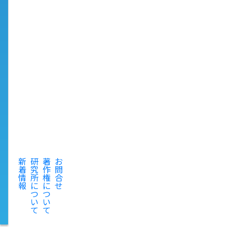
新
研
著
お
着
究
作
問
情
所
権
合
報
に
に
せ
つ
つ
い
い
て
て