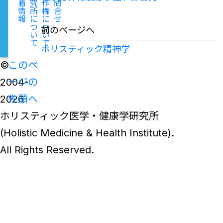
着
究
作
問
情
所
権
合
報
に
に
せ
つ
つ
前のページへ
い
い
て
て
ホリスティック精神学
©
このペ
2004-
ージの
2026
先頭へ
ホリスティック医学・健康学研究所
(Holistic Medicine & Health Institute).
All Rights Reserved.