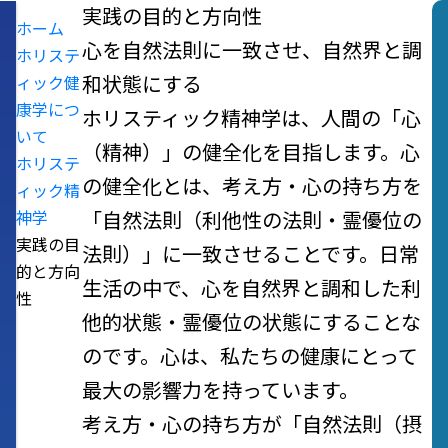
実践の目的と方向性
ホーム
心を自然法則に一致させ、自然界と調
ホリステ
ィック健
和状態にする
康学につ
ホリスティック精神学は、人間の「心
いて
（精神）」の健全化を目指します。心
ホリステ
の健全化とは、考え方・心の持ち方を
ィック精
神学
「自然法則（利他性の法則・霊優位の
実践の目
法則）」に一致させることです。日常
的と方向
生活の中で、心を自然界と調和した利
性
他的状態・霊優位の状態にすることな
のです。心は、私たちの健康にとって
最大の影響力を持っています。
考え方・心の持ち方が「自然法則（摂