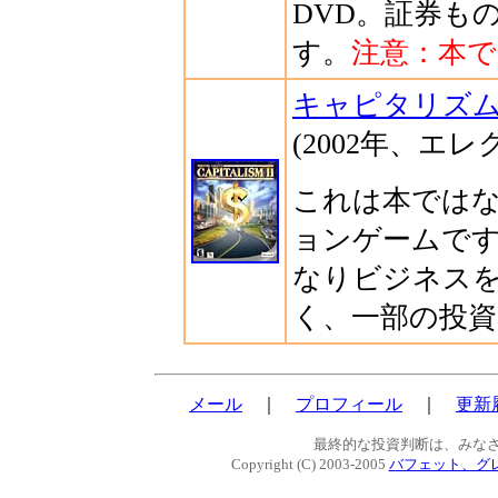
DVD。証券も
す。
注意：本で
キャピタリズム 
(2002年、エ
これは本では
ョンゲームで
なりビジネス
く、一部の投
メール
｜
プロフィール
｜
更新
最終的な投資判断は、みな
Copyright (C) 2003-2005
バフェット、グ