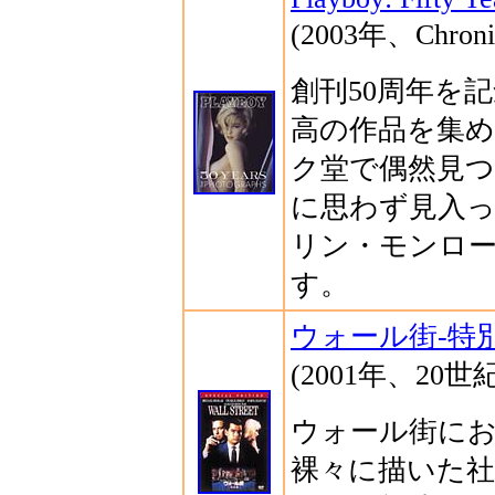
(2003年、Chronic
創刊50周年を
高の作品を集
ク堂で偶然見
に思わず見入
リン・モンロ
す。
ウォール街-特別
(2001年、20
ウォール街に
裸々に描いた