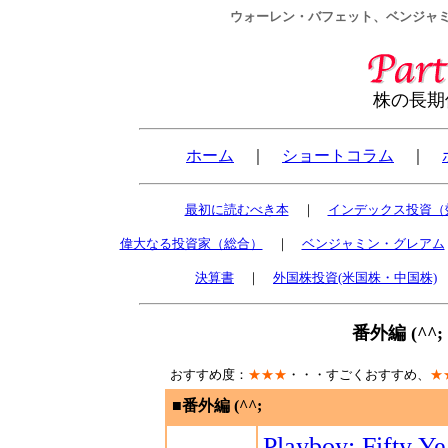
ウォーレン・バフェット、ベンジャ
株の長期
ホーム
｜
ショートコラム
｜
最初に読むべき本
｜
インデックス投資（
偉大なる投資家（総合）
｜
ベンジャミン・グレアム
決算書
｜
外国株投資(米国株・中国株)
番外編 (^
おすすめ度：
★★★
・・・すごくおすすめ、
★
■番外編 (^^;
Playboy: Fifty Ye