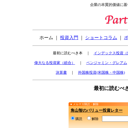
企業の本質的価値に基
ホーム ｜
投資入門
｜
ショートコラム
｜
最初に読むべき本 ｜
インデックス投資（
偉大なる投資家（総合）
｜
ベンジャミン・グレアム
決算書
｜
外国株投資(米国株・中国株)
最初に読むべ
メルマガ購読・解除
角山智のバリュー投資レター
購読
解除