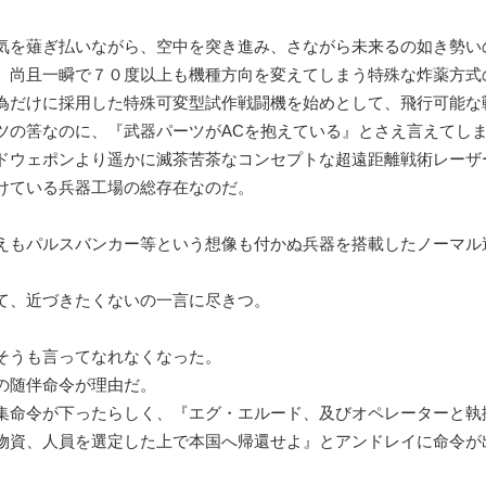
気を薙ぎ払いながら、空中を突き進み、さながら未来るの如き勢い
、尚且一瞬で７０度以上も機種方向を変えてしまう特殊な炸薬方式
為だけに採用した特殊可変型試作戦闘機を始めとして、飛行可能な
ツの筈なのに、『武器パーツがACを抱えている』とさえ言えてし
ドウェポンより遥かに滅茶苦茶なコンセプトな超遠距離戦術レーザ
けている兵器工場の総存在なのだ。
えもパルスバンカー等という想像も付かぬ兵器を搭載したノーマル
て、近づきたくないの一言に尽きつ。
うも言ってなれなくなった。
の随伴命令が理由だ。
集命令が下ったらしく、『エグ・エルード、及びオペレーターと執
物資、人員を選定した上で本国へ帰還せよ』とアンドレイに命令が