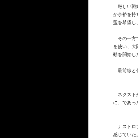
厳しい戦線
か余裕を持
盟を希望し
その一方で
を使い、大
動を開始し
最前線と化
ネクストが
に、であっ
ナストロフ
感じていた