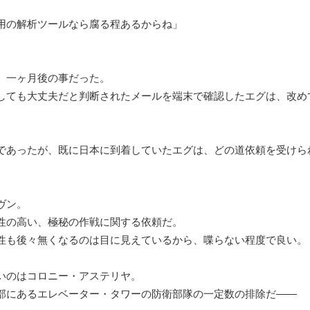
用の解析ツールなら腐る程あるからね」
一ヶ月後の事だった。
しても大丈夫だと判断されたメールを端末で確認したエグは、改め
。
であったが、既に日本に到着していたエグは、どの道依頼を受けら
ヴン。
性の高い、極秘の作戦に関する依頼だ。
性も後々無くなるのは目に見えているから、喋らない程度で良い。
のはコロニー・アステリヤ。
部にあるエレベーター・タワーの防衛部隊の一定数の排除だ――