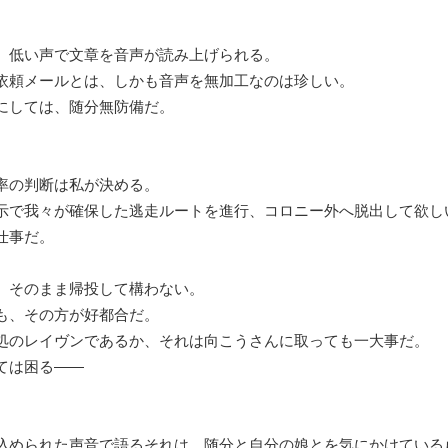
、低い声で文章を音声が読み上げられる。
依頼メールとは、しかも音声を無加工なのは珍しい。
にしては、随分無防備だ。
の判断は私が決める。
示で我々が確保した逃走ルートを進行、コロニー外へ脱出して欲し
仕事だ。
そのまま帰投して構わない。
も、その方が好都合だ。
処のレイヴンであるか、それは向こうさんに取っても一大事だ。
ては困る――
込められた声音で語るそれは、随分と自分の娘とを気にかけている