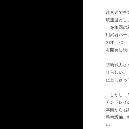
超音速で空
航速度とし
ーを旋回の
用武器パー
のオーバー
を開発し続
防衛戦力さ
リらしい。
正直に言っ
しかし、そ
アンドレイ
本国から召
整備設備、
い。