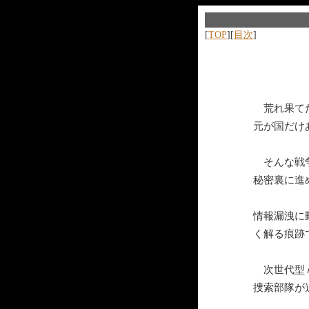
[
TOP
][
目次
]
荒れ果てた
元が国だけ
そんな戦争
秘密裏に進
情報漏洩に
く解る痕跡
次世代型Ａ
捜索部隊が