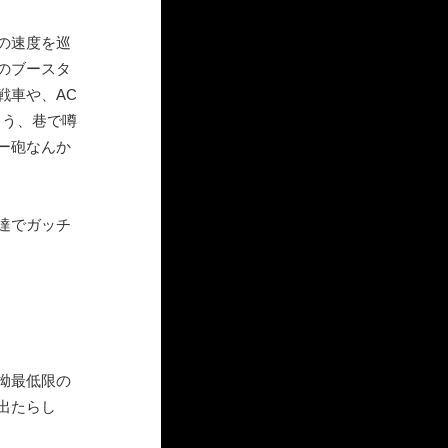
の速度を巡
のブースタ
戦車や、AC
まう、巷で噂
ー砲なんか
達でガッチ
拗最低限の
出たらし