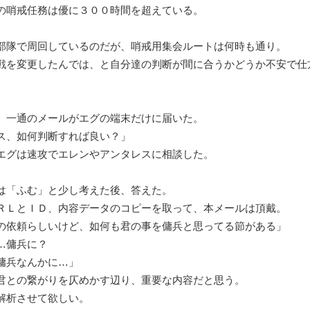
の哨戒任務は優に３００時間を超えている。
部隊で周回しているのだが、哨戒用集会ルートは何時も通り。
戦を変更したんでは、と自分達の判断が間に合うかどうか不安で仕
一通のメールがエグの端末だけに届いた。
ス、如何判断すれば良い？」
エグは速攻でエレンやアンタレスに相談した。
は「ふむ」と少し考えた後、答えた。
ＲＬとＩＤ、内容データのコピーを取って、本メールは頂戴。
の依頼らしいけど、如何も君の事を傭兵と思ってる節がある」
…傭兵に？
傭兵なんかに…」
君との繋がりを仄めかす辺り、重要な内容だと思う。
解析させて欲しい。