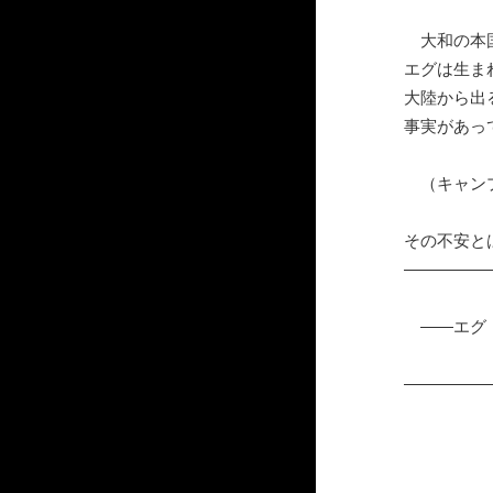
大和の本国
エグは生ま
大陸から出
事実があっ
（キャンプ
その不安と
―――――
――エグ・
―――――