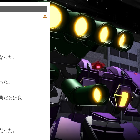
▼
なった。
出た。
業だとは良
だった。