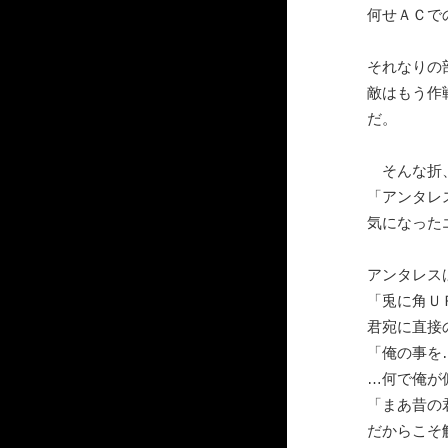
何せＡＣで
それなりの
敵はもう作
だ。
そんな折、
「アンタレ
気になった
アンタレス
「兎に角Ｕ
君宛に直接
「俺の事を
…何で俺が
「まあ昔の
だからこそ