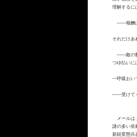
理解するに
――報酬は
それだけあ
――敵の数
つゆ払いに
一呼吸おい
――受けて
メールは、
謎の多い依
新鋭変態兵