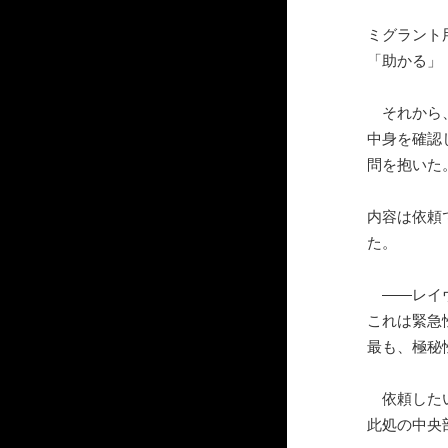
ミグラント
「助かる」
それから、
中身を確認
問を抱いた
内容は依頼
た。
――レイ
これは緊急
最も、極秘
依頼したい
此処の中央