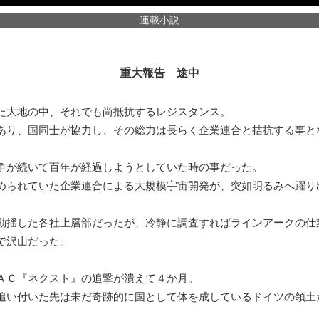
連載小説
重大報告 途中
大地の中、それでも尚抵抗するレジスタンス。
あり、国同士が協力し、その総力は長らく企業連合と拮抗する事と
が続いて百年が経過しようとしていた時の事だった。
められていた企業連合による大規模宇宙開発が、突如明るみへ躍り
動揺した各社上層部だったが、冷静に調査すればラインアークの仕
で沢山だった。
Ｃ『ネクスト』の追撃が潰えて４か月。
追い付いた先は未だ奇跡的に国として体を成しているドイツの領土