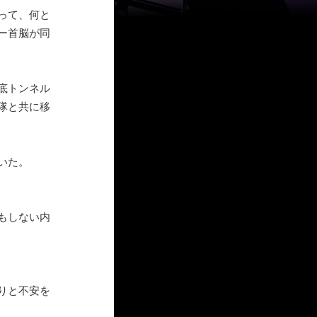
って、何と
ー首脳が同
底トンネル
隊と共に移
いた。
もしない内
りと不安を