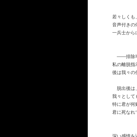
若々しくも
音声付きの
一兵士から
――排除率
私の離脱指
後は我々の
脱出後は、
我々として
特に君が何
君に死なれ
深い感情を