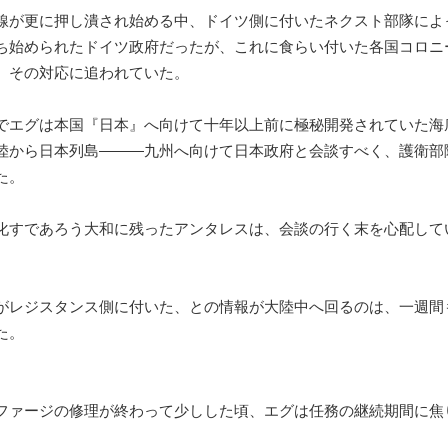
が更に押し潰され始める中、ドイツ側に付いたネクスト部隊によ
ち始められたドイツ政府だったが、これに食らい付いた各国コロニ
、その対応に追われていた。
エグは本国『日本』へ向けて十年以上前に極秘開発されていた海
陸から日本列島―――九州へ向けて日本政府と会談すべく、護衛部
た。
すであろう大和に残ったアンタレスは、会談の行く末を心配して
レジスタンス側に付いた、との情報が大陸中へ回るのは、一週間
た。
ァージの修理が終わって少しした頃、エグは任務の継続期間に焦
。