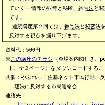
ていく──情報の収奪と秘匿、
番号法
と
秘
です。
連続講座第２回では、
番号法
と
秘密法
反対する視点を掘り下げます。
資料代：500円
※
この講座のチラシ
（会場案内図付き、pd
ト、全２ページ）をダウンロードするこ
共催：やぶれっ！住基ネット市民行動、反
聴法に反対する市民連絡会
連絡先：
http://www5f.biglobe.ne.jp/~