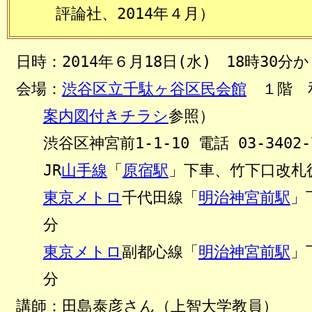
評論社、2014年４月）
日時：2014年６月18日(水
) 18時30分
会場：
渋谷区立千駄ヶ谷区民会館
１階 
案内図付きチラシ
参照）
渋谷区神宮前1-1-10 電話 03-3402-
JR
山手線
「
原宿駅
」下車、竹下口改札
東京メトロ
千代田線「
明治神宮前駅
」
分
東京メトロ
副都心線「
明治神宮前駅
」
分
講師：田島泰彦さん（上智大学教員）