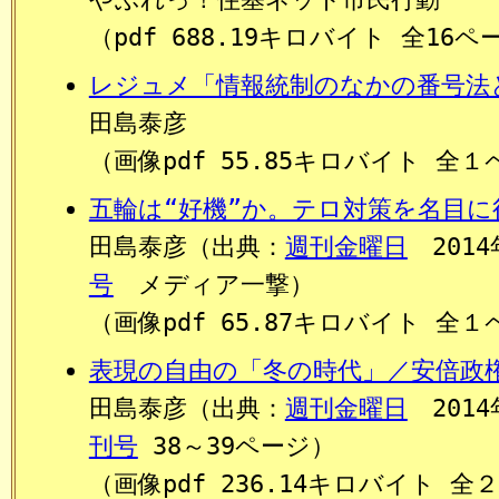
（pdf 688.19キロバイト 全16ペ
レジュメ「情報統制のなかの番号法
田島泰彦
（画像pdf 55.85キロバイト 全
五輪は“好機”か。テロ対策を名目に
田島泰彦（出典：
週刊金曜日
201
号
メディア一撃）
（画像pdf 65.87キロバイト 全
表現の自由の「冬の時代」／安倍政
田島泰彦（出典：
週刊金曜日
201
刊号
38～39ページ）
（画像pdf 236.14キロバイト 全