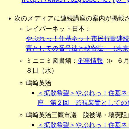
次のメディアに連続講座の案内が掲載
レイバーネット日本：
やぶれっ！住基ネット市民行動連続
置としての番号法と秘密法」（東京
ミニコミ図書館：
催事情報
≫ ６月
８日（水）
嶋﨑英治
＜拡散希望＞やぶれっ！住基ネ
座 第２回 監視装置としての
嶋﨑英治三鷹市議 脱被曝・壊憲阻
＜拡散希望＞やぶれっ！住基ネ