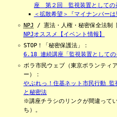
座 第２回 監視装置としての
＜拡散希望＞『マイナンバーは
NPJ
/ 憲法・人権・秘密保全法制
NPJ
オススメ【イベント情報】
STOP！「秘密保護法」：
6.18 連続講座「監視装置として
ボラ市民ウェブ（東京ボランティ
ー）：
やぶれっ！住基ネット市民行動 監
と秘密法
※講座チラシのリンクが間違って
ち）。