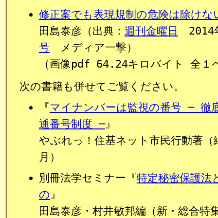
修正案でも表現規制の危険は除けな
田島泰彦（出典：
週刊金曜日
201
号
メディア一撃）
（画像pdf 64.24キロバイト 全
次の書籍も併せてご覧ください。
『
マイナンバーは監視の番号 ─ 徹
通番号制度 ─
』
やぶれっ！住基ネット市民行動著（緑
月）
別冊法学セミナー『
特定秘密保護法
の
』
田島泰彦・村井敏邦編（新・総合特