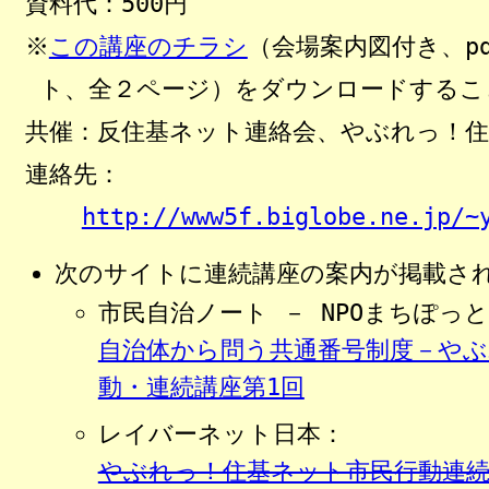
資料代：500円
※
この講座のチラシ
（会場案内図付き、pd
ト、全２ページ）をダウンロードするこ
共催：反住基ネット連絡会、やぶれっ！住
連絡先：
http://www5f.biglobe.ne.jp/~
次のサイトに連続講座の案内が掲載さ
市民自治ノート － NPOまちぽっ
自治体から問う共通番号制度－やぶ
動・連続講座第1回
レイバーネット日本：
やぶれっ！住基ネット市民行動連続