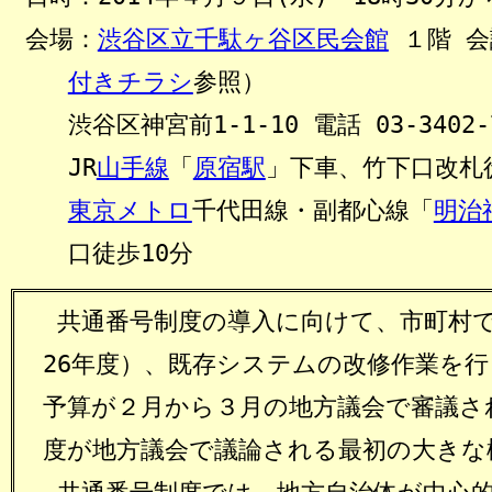
会場：
渋谷区立千駄ヶ谷区民会館
１階 会
付きチラシ
参照）
渋谷区神宮前1-1-10 電話 03-3402-
JR
山手線
「
原宿駅
」下車、竹下口改札
東京メトロ
千代田線・副都心線「
明治
口徒歩10分
共通番号制度の導入に向けて、市町村で
26年度）、既存システムの改修作業を
予算が２月から３月の地方議会で審議さ
度が地方議会で議論される最初の大きな