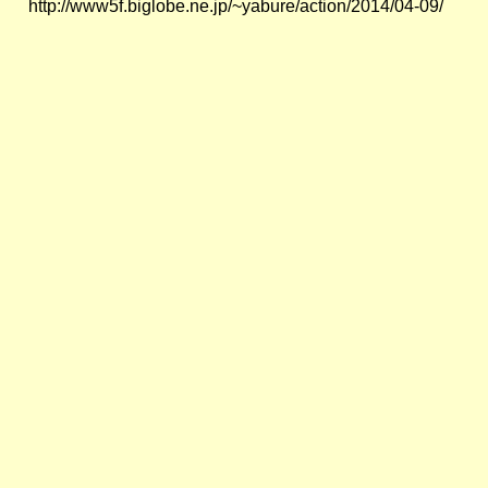
http://www5f.biglobe.ne.jp/~yabure/action/2014/04-09/