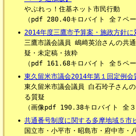
やぶれっ！住基ネット市民行動
（pdf 280.40キロバイト 全７ペ
2014年度三鷹市予算案・施政方針
三鷹市議会議員 嶋﨑英治さんの共
疑・未定稿・抜粋
（pdf 161.68キロバイト 全５ペ
東久留米市議会2014年第１回定例会
東久留米市議会議員 白石玲子さん
る質疑
（画像pdf 190.38キロバイト 全
共通番号制度に関する多摩地域５市
国立市・小平市・昭島市・府中市・