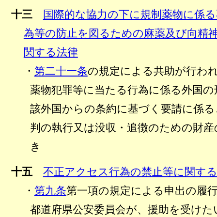
十三
国際的な協力の下に規制薬物に係る
為等の防止を図るための麻薬及び向精
関する法律
・
第二十一条
の規定による共助が行わ
薬物犯罪等に当たる行為に係る外国の
該外国からの条約に基づく要請に係る
判の執行又は没収・追徴のための財産
き
十五
不正アクセス行為の禁止等に関する
・
第九条
第一項の規定による申出の履
都道府県公安委員会が、援助を受けた