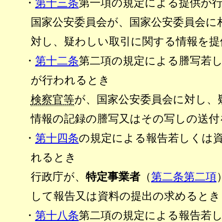
・
第十三条
第一項の規定による提供が
国家公安委員会が、国家公安委員会に
対し、疑わしい取引に関する情報を提
・
第十二条
第二項の規定による謄写若
が行われるとき
検察官等
が、国家公安委員会に対し、
情報の記録の謄写又はその写しの送付
・
第十四条
の規定による報告若しくは
れるとき
行政庁が、
特定事業者
（
第二条第二項
して報告又は資料の提出の求めるとき
・
第十八条
第二項の規定による報告若