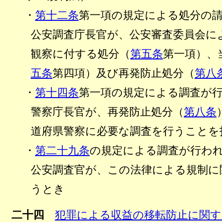
・
第十二条
第一項の規定による処分の
公安調査庁長官が、公安審査委員会に
観察に付する処分（
第五条
第一項）、
五条
第四項）及び再発防止処分（
第八
・
第十四条
第一項の規定による調査が
警察庁長官が、再発防止処分（
第八条
道府県警察に必要な調査を行うことを
・
第二十九条
の規定による調査が行わ
公安調査官が、この法律による規制に
うとき
二十四
犯罪による収益の移転防止に関す