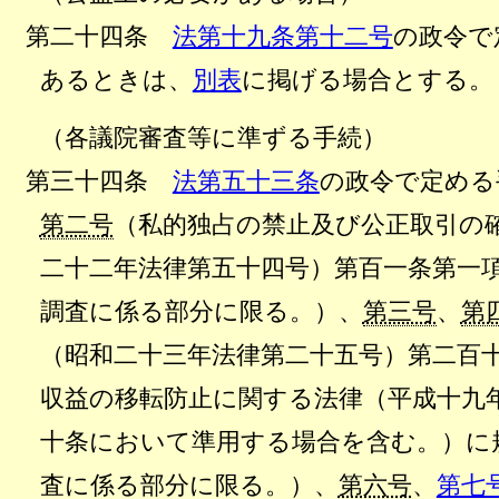
第二十四条
法第十九条第十二号
の政令で
あるときは、
別表
に掲げる場合とする。
（各議院審査等に準ずる手続）
第三十四条
法第五十三条
の政令で定める
第二号
（私的独占の禁止及び公正取引の
二十二年法律第五十四号）第百一条第一
調査に係る部分に限る。）、
第三号
、
第
（昭和二十三年法律第二十五号）第二百
収益の移転防止に関する法律（平成十九
十条において準用する場合を含む。）に
査に係る部分に限る。）、
第六号
、
第七