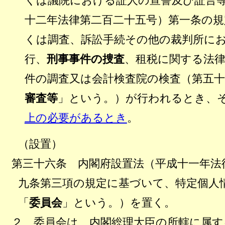
くは議院における証人の宣誓及び証言
十二年法律第二百二十五号）第一条の
くは調査、訴訟手続その他の裁判所に
行、
刑事事件の捜査
、租税に関する法
件の調査又は会計検査院の検査（第五
審査等
」という。）が行われるとき、
上の必要があるとき
。
（設置）
第三十六条 内閣府設置法（平成十一年法
九条第三項の規定に基づいて、特定個人
「
委員会
」という。）を置く。
２ 委員会は、内閣総理大臣の所轄に属す