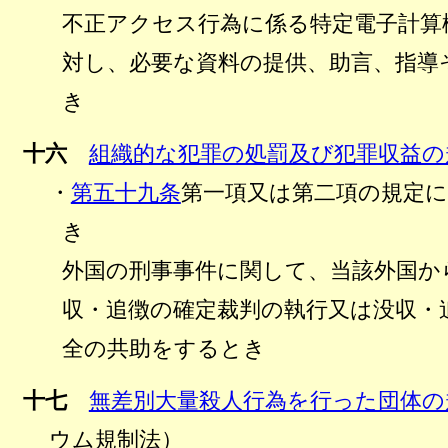
不正アクセス行為に係る特定電子計算
対し、必要な資料の提供、助言、指導
き
十六
組織的な犯罪の処罰及び犯罪収益の
・
第五十九条
第一項又は第二項の規定
き
外国の刑事事件に関して、当該外国か
収・追徴の確定裁判の執行又は没収・
全の共助をするとき
十七
無差別大量殺人行為を行った団体の
ウム規制法）