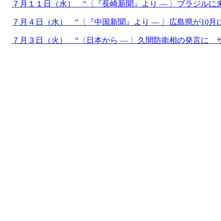
７月１１日（水） “〈『長崎新聞』より ― 〉ブラジルに
７月４日（水） “〈『中国新聞』より ― 〉広島県が10
７月３日（火） “〈日本から ― 〉久間防衛相の発言に 