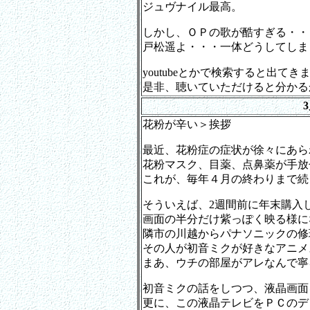
ジュヴナイル最高。
しかし、ＯＰの歌が酷すぎる・・
戸松遥よ・・・一体どうしてしま
youtubeとかで検索すると出てき
是非、聴いていただけると分かる
花粉が辛い＞挨拶
最近、花粉症の症状が徐々にあら
花粉マスク、目薬、点鼻薬が手放
これが、毎年４月の終わりまで続
そういえば、2週間前に年末購入
画面の半分だけ紫っぽく映る様に
隣市の川越からパナソニックの修
その人が初音ミクが好きなアニメ
まあ、ウチの部屋がアレなんで寧
初音ミクの話をしつつ、液晶画面
更に、この液晶テレビをＰＣのデ