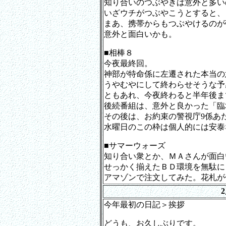
知り合いのつぶやきは意外と多い
いざウチがつぶやこうとすると、
まあ、携帯からもつぶやけるのが
意外と面白いかも。
■相棒８
今夜最終回。
神部が特命係に左遷された本当の
うやむやにして終わらせそうな予
ともあれ、今夜終わると半年後ま
後続番組は、意外と良かった「臨
その後は、お約束の警視庁9係あ
水曜日のこの枠は個人的には安泰
■サマーウォーズ
知り合い衆とか、ＭＡさんが面白
せっかく揃えたＢＤ環境を無駄に
アマゾンで注文してみた。花札が
今年最初の日記＞挨拶
どうも、お久しぶりです。