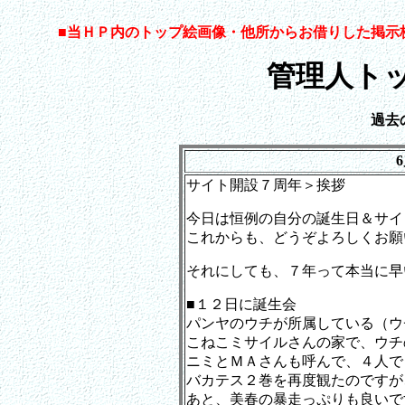
■
当ＨＰ内のトップ絵画像・他所からお借りした掲示
管理人ト
過去
サイト開設７周年＞挨拶
今日は恒例の自分の誕生日＆サイ
これからも、どうぞよろしくお願
それにしても、７年って本当に早
■１２日に誕生会
パンヤのウチが所属している（ウ
こねこミサイルさんの家で、ウチ
ニミとＭＡさんも呼んで、４人で
バカテス２巻を再度観たのですが
あと、美春の暴走っぷりも良いで