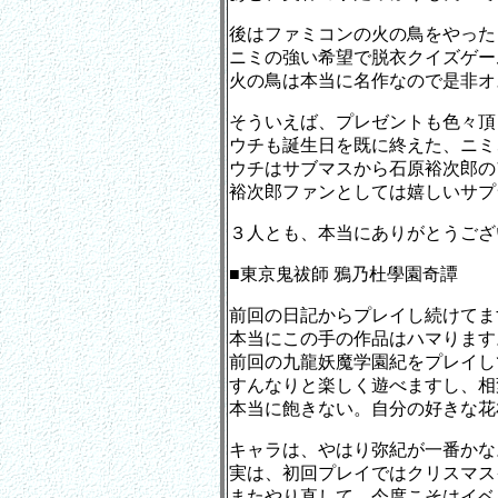
後はファミコンの火の鳥をやった
ニミの強い希望で脱衣クイズゲー
火の鳥は本当に名作なので是非オ
そういえば、プレゼントも色々頂
ウチも誕生日を既に終えた、ニミ
ウチはサブマスから石原裕次郎の
裕次郎ファンとしては嬉しいサプ
３人とも、本当にありがとうござ
■東京鬼祓師 鴉乃杜學園奇譚
前回の日記からプレイし続けてま
本当にこの手の作品はハマります
前回の九龍妖魔学園紀をプレイし
すんなりと楽しく遊べますし、相
本当に飽きない。自分の好きな花
キャラは、やはり弥紀が一番かな
実は、初回プレイではクリスマス
またやり直して、今度こそはイベ