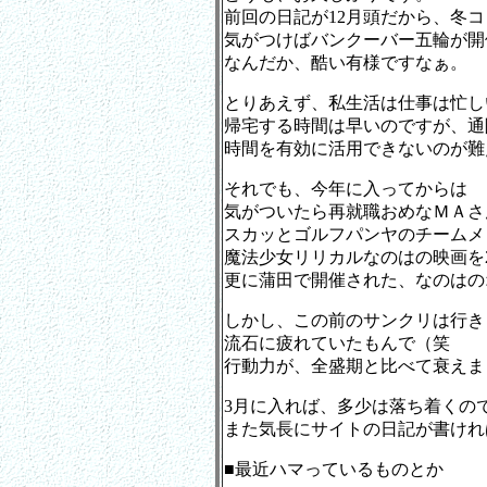
前回の日記が12月頭だから、冬
気がつけばバンクーバー五輪が開
なんだか、酷い有様ですなぁ。
とりあえず、私生活は仕事は忙し
帰宅する時間は早いのですが、通
時間を有効に活用できないのが難
それでも、今年に入ってからは
気がついたら再就職おめなＭＡさ
スカッとゴルフパンヤのチームメ
魔法少女リリカルなのはの映画を
更に蒲田で開催された、なのはの
しかし、この前のサンクリは行き
流石に疲れていたもんで（笑
行動力が、全盛期と比べて衰えま
3月に入れば、多少は落ち着くの
また気長にサイトの日記が書けれ
■最近ハマっているものとか