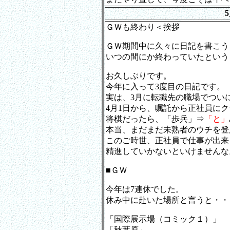
ＧＷも終わり＜挨拶
ＧＷ期間中に久々に日記を書こう
いつの間にか終わっていたという
お久しぶりです。
今年に入って3度目の日記です。
実は、3月に転職先の職場でつい
4月1日から、嘱託から正社員に
将棋だったら、「歩兵」⇒
「と」
本当、まだまだ未熟者のウチを登
このご時世、正社員で仕事が出来
精進していかないといけませんな
■ＧＷ
今年は7連休でした。
休み中に赴いた場所と言うと・・
「国際展示場（コミック１）」
「秋葉原」