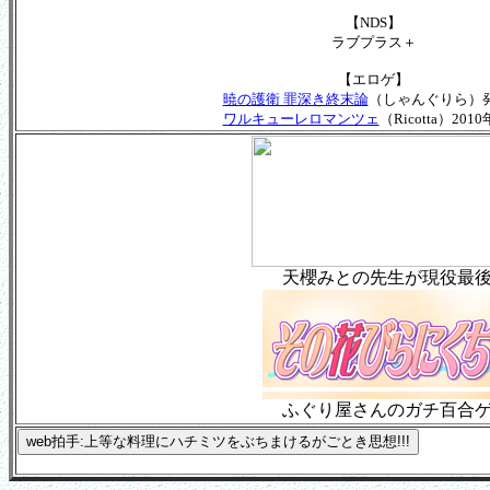
【NDS】
ラブプラス＋
【エロゲ】
暁の護衛 罪深き終末論
（しゃんぐりら）
ワルキューレロマンツェ
（Ricotta）201
天櫻みとの先生が現役最
ふぐり屋さんのガチ百合