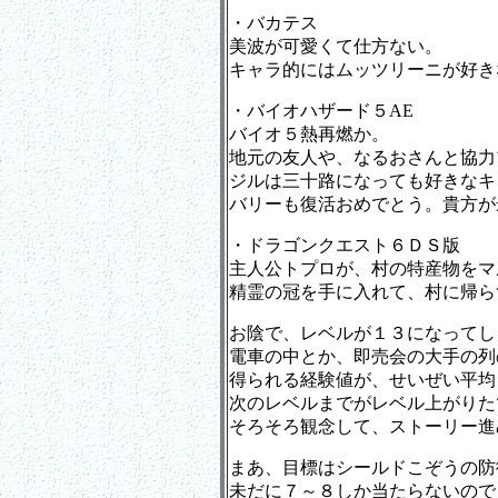
・バカテス
美波が可愛くて仕方ない。
キャラ的にはムッツリーニが好き
・バイオハザード５AE
バイオ５熱再燃か。
地元の友人や、なるおさんと協力
ジルは三十路になっても好きなキ
バリーも復活おめでとう。貴方が
・ドラゴンクエスト６ＤＳ版
主人公トプロが、村の特産物をマ
精霊の冠を手に入れて、村に帰ら
お陰で、レベルが１３になってし
電車の中とか、即売会の大手の列
得られる経験値が、せいぜい平均
次のレベルまでがレベル上がりた
そろそろ観念して、ストーリー進
まあ、目標はシールドこぞうの防
未だに７～８しか当たらないので