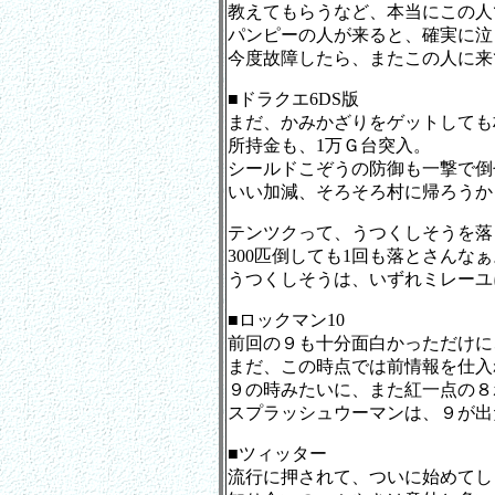
教えてもらうなど、本当にこの人
パンピーの人が来ると、確実に泣
今度故障したら、またこの人に来
■ドラクエ6DS版
まだ、かみかざりをゲットしても
所持金も、1万Ｇ台突入。
シールドこぞうの防御も一撃で倒
いい加減、そろそろ村に帰ろうか
テンツクって、うつくしそうを落
300匹倒しても1回も落とさんなぁ
うつくしそうは、いずれミレーユ
■ロックマン10
前回の９も十分面白かっただけに
まだ、この時点では前情報を仕入
９の時みたいに、また紅一点の８
スプラッシュウーマンは、９が出
■ツィッター
流行に押されて、ついに始めてし