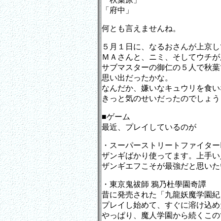
「府中」
何とも言えませんね。
５月１日に、なるおさんが上京し
ＭＡさんと、ニミ、そしてウチが
サブマスターの御仁の５人で秋葉
思い出だったかな。
なんだか、嫌いなキュウリを食い
きっと気のせいだったのでしょう
■ゲーム
最近、プレイしているのが
・スーパーストリートファイター
ザンギばかり使ってます。上手い
ザンギエフこそが最強だと思いた
・東京鬼祓師 鴉乃杜學園奇譚
昔に発売された「九龍妖魔学園紀
プレイし始めて、すぐに溶け込め
やっぱり、魔人学園から続くこの