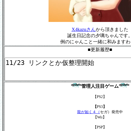
X4kazuさん
から頂きました
誕生日記念の夕璃ちゃんです
例のにゃんこと一緒に和みますわ
■更新履歴■
管理人注目ゲーム
【PS2】
【
PS3
】
龍が如く４（
セガ）発売中
【Wii】
【PSP】