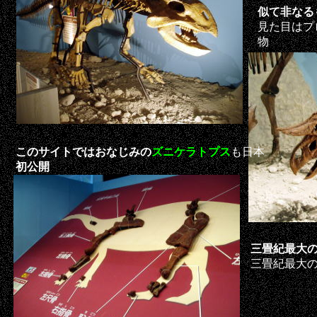
似て非なる
見た目はプ
物
このサイトではおなじみの
ズニケラトプス
も日本
初公開
三畳紀最大
三畳紀最大