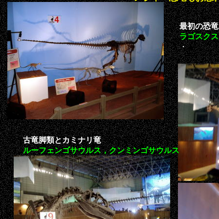
最初の恐竜
ラゴスクス
・
古竜脚類とカミナリ竜
ルーフェンゴサウルス，クンミンゴサウルス
・