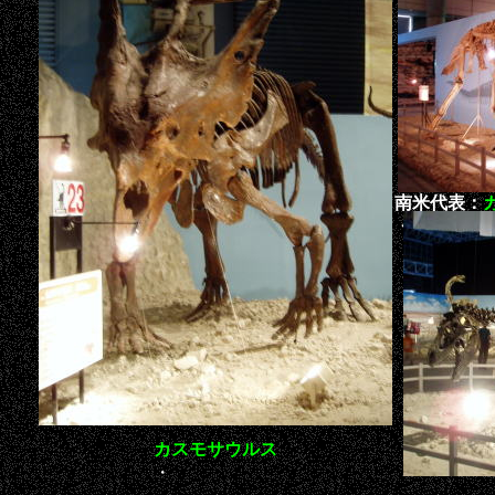
南米代表：
・
カスモサウルス
・