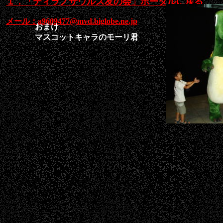
１．「ティラノサウルス友の会」ポータルに戻る
メール：a9609477@mvd.biglobe.ne.jp
おまけ
マスコットキャラのモーリ君