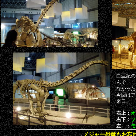
白亜紀の
んで
なかった
今回はア
来日。
右上：
オ
右下：
ソ
左 ：
モ
メジャー恐竜もお忘