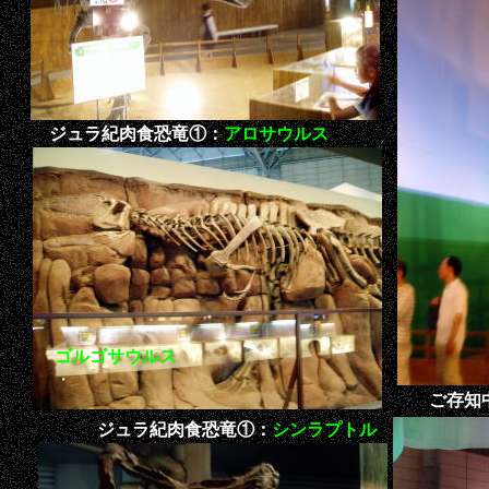
ジュラ紀肉食恐竜①：
アロサウルス
・
ゴルゴサウルス
・
ご存知
・
ジュラ紀肉食恐竜①：
シンラプトル
・