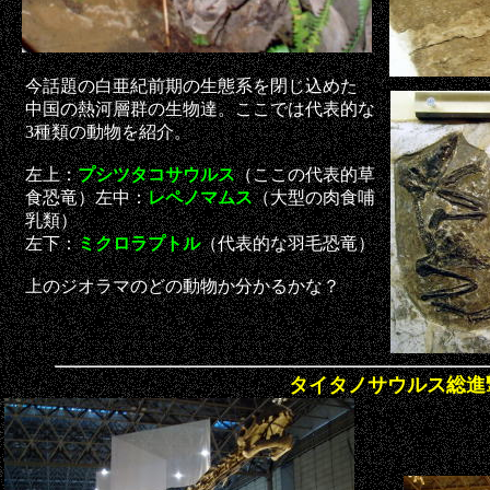
今話題の白亜紀前期の生態系を閉じ込めた
中国の熱河層群の生物達。ここでは代表的な
3種類の動物を紹介。
左上：
プシツタコサウルス
（ここの代表的草
食恐竜）左中：
レペノマムス
（大型の肉食哺
乳類）
左下：
ミクロラプトル
（代表的な羽毛恐竜）
上のジオラマのどの動物か分かるかな？
タイタノサウルス総進