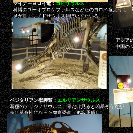
マイナーヨロイ竜：
ゴビサウルス
科博のユーオプロケファルスなどたのヨロイ竜よりも
足が長く，ノドサウルス類ぽいすたいる。
アジア
中国の
ベジタリアン獣脚類：
エルリアンサウルス
新種のテリジノサウルス。骨だけ見ると凶暴そうだが
実は草食性になった肉食恐竜（形容矛盾）