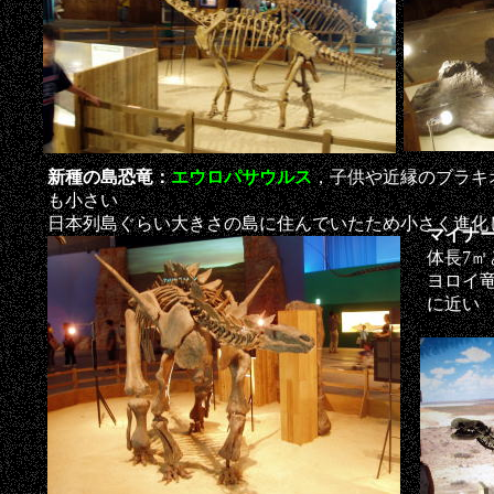
新種の島恐竜：
エウロパサウルス
，子供や近縁のブラキ
も小さい
日本列島ぐらい大きさの島に住んでいたため小さく進化
マイナ
体長7
ヨロイ
に近い