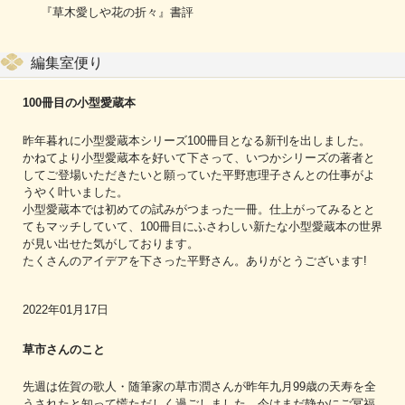
『草木愛しや花の折々』書評
編集室便り
100冊目の小型愛蔵本
昨年暮れに小型愛蔵本シリーズ100冊目となる新刊を出しました。
かねてより小型愛蔵本を好いて下さって、いつかシリーズの著者と
してご登場いただきたいと願っていた平野恵理子さんとの仕事がよ
うやく叶いました。
小型愛蔵本では初めての試みがつまった一冊。仕上がってみるとと
てもマッチしていて、100冊目にふさわしい新たな小型愛蔵本の世界
が見い出せた気がしております。
たくさんのアイデアを下さった平野さん。ありがとうございます!
2022年01月17日
草市さんのこと
先週は佐賀の歌人・随筆家の草市潤さんが昨年九月99歳の天寿を全
うされたと知って慌ただしく過ごしました。今はまだ静かにご冥福