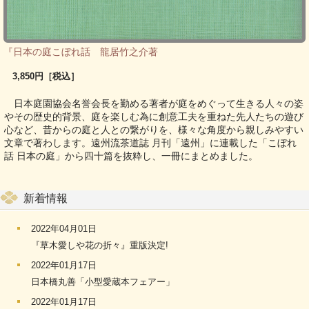
『日本の庭こぼれ話 龍居竹之介著
3,850円［税込］
日本庭園協会名誉会長を勤める著者が庭をめぐって生きる人々の姿
やその歴史的背景、庭を楽しむ為に創意工夫を重ねた先人たちの遊び
心など、昔からの庭と人との繋がりを、様々な角度から親しみやすい
文章で著わします。遠州流茶道誌 月刊「遠州」に連載した「こぼれ
話 日本の庭」から四十篇を抜粋し、一冊にまとめました。
新着情報
2022年04月01日
『草木愛しや花の折々』重版決定!
2022年01月17日
日本橋丸善「小型愛蔵本フェアー」
2022年01月17日