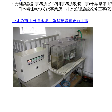
・ 丹建築設計事務所ビル3階事務所改装工事(千葉県館山
・ 日本精蝋㈱つくば事業所 排水処理施設改修工事(茨
いすみ市山田浄水場 魚監視装置更新工事