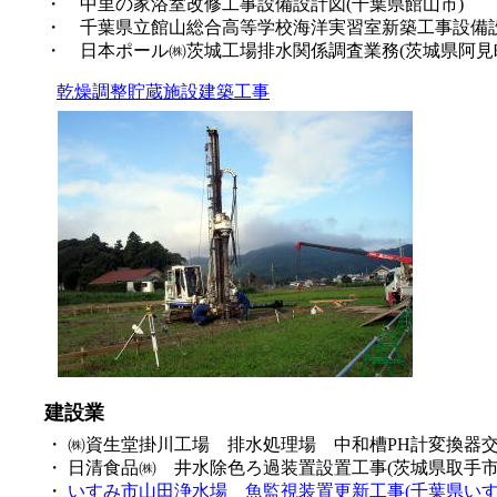
・ 中里の家浴室改修工事設備設計図(千葉県館山市)
・ 千葉県立館山総合高等学校海洋実習室新築工事設備設
・ 日本ポール㈱茨城工場排水関係調査業務(茨城県阿見
乾燥調整貯蔵施設建築工事
建設業
・ ㈱資生堂掛川工場 排水処理場 中和槽PH計変換器交
・ 日清食品㈱ 井水除色ろ過装置設置工事(茨城県取手市
・
いすみ市山田浄水場 魚監視装置更新工事(千葉県いす