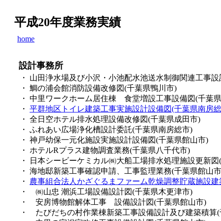
平成20年度業務実績
home
設計事務所
・ 山田浄水場及び小沢・小池配水池送水制御関連工事設計
・ 鯛の浦会館消防設備改修図(千葉県鴨川市)
・ 中里ワークホーム居住棟 食堂増設工事設備図(千葉県
・
平群地区トイレ建築工事実施設計設備図(千葉県南房総
・ 全日空ホテル排水処理設備改修図(千葉県成田市)
・ ふれあい広場浄化槽設計委託(千葉県南房総市)
・ 神戸幼保一元化施設実施設計設備図(千葉県館山市)
・ ホテルRプラス建物調査業務(千葉県八千代市)
・ 日本シービーケミカル㈱大船工場排水処理施設更新図(
・ 海地邸新築工事確認申請、工事監理業務(千葉県館山市
・
農事組合法人かざぐるまファーム乾燥調整貯蔵施設建築
・ ㈱山忠 潮浜工場設備設計図(千葉県木更津市)
・ 安房博物館解体工事 設備設計図(千葉県館山市)
・ たびだちの村作業棟新築工事設備設計及び建築積算(