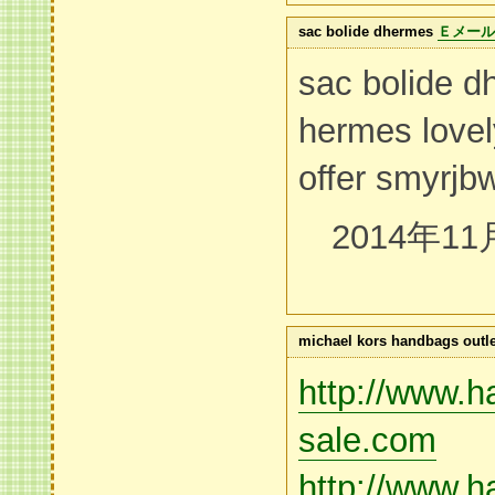
sac bolide dhermes
Ｅメール
sac bolide 
hermes lovel
offer smyrjb
2014年11
michael kors handbags outle
http://www.h
sale.com
http://www.h