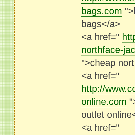
bags.com
">l
bags</a>
<a href="
ht
northface-ja
">cheap nort
<a href="
http://www.co
online.com
"
outlet online
<a href="