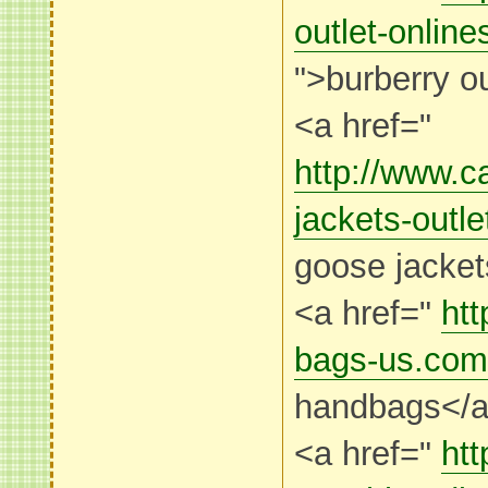
outlet-onlin
">burberry ou
<a href="
http://www.
jackets-outl
goose jacke
<a href="
htt
bags-us.com
handbags</
<a href="
ht