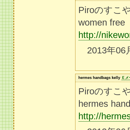
Piroのすこ
women free
http://nikew
2013年06
hermes handbags kelly
Ｅメ
Piroのす
hermes hand
http://herme