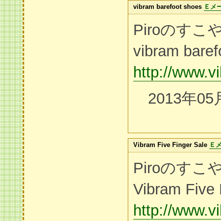
vibram barefoot shoes
Ｅメ
Piroのす
vibram baref
http://www.v
2013年05
Vibram Five Finger Sale
Ｅ
Piroのす
Vibram Five 
http://www.v