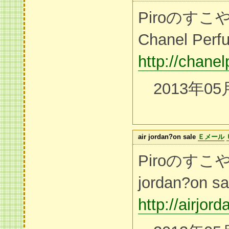
Piroのす
Chanel Perf
http://chane
2013年05
air jordan?on sale
Ｅメール
Piroのすこ
jordan?on sa
http://airjor