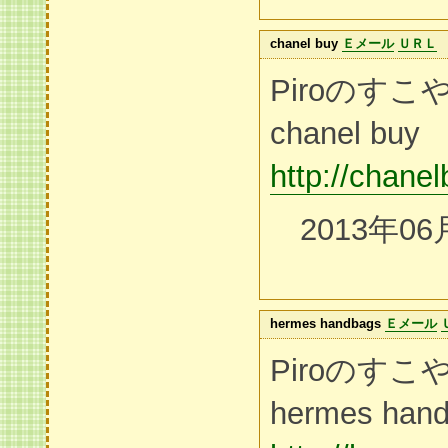
chanel buy
Ｅメール
ＵＲＬ
Piroのす
chanel buy
http://chane
2013年06
hermes handbags
Ｅメール
Piroのす
hermes han