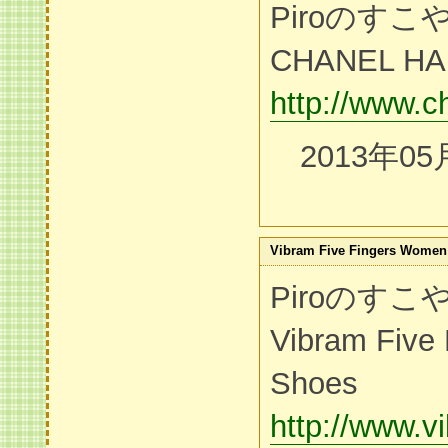
Piroのす
CHANEL H
http://www.
2013年05
Vibram Five Fingers Women
Piroのす
Vibram Five
Shoes
http://www.v