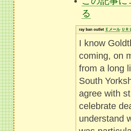
この記事に
る
ray ban outlet
Ｅメール
ＵＲ
I know Goldt
coming, on m
from a long l
South Yorksh
agree with st
celebrate de
understand 