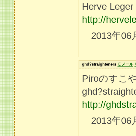
Herve Leger
http://herve
2013年06
ghd?straighteners
Ｅメール
Piroのす
ghd?straight
http://ghdstr
2013年06