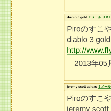
diablo 3 gold
Ｅメール
ＵＲ
Piroのす
diablo 3 gold
http://www.f
2013年05
jeremy scott adidas
Ｅメール
Piroのす
jeremy scott