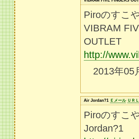
VIBRAM FIVE FINGERS OU
Piroのす
VIBRAM FI
OUTLET
http://www.v
2013年05
Air Jordan?1
Ｅメール
ＵＲ
Piroのすこ
Jordan?1