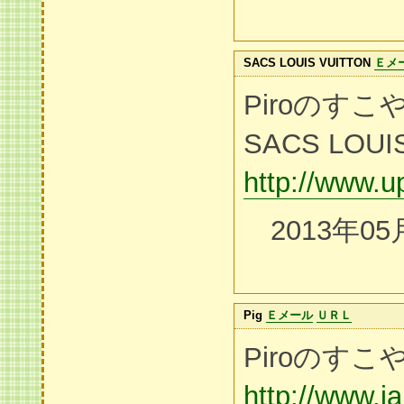
SACS LOUIS VUITTON
Ｅメ
Piroのす
SACS LOUI
http://www.
2013年05
Pig
Ｅメール
ＵＲＬ
Piroのすこ
http://www.j