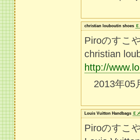
christian louboutin shoes
Ｅ
Piroのす
christian lou
http://www.l
2013年05
Louis Vuitton Handbags
Ｅ
Piroのす