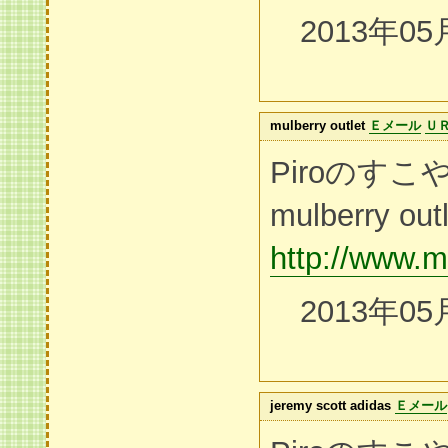
2013年05
mulberry outlet
Ｅメール
Ｕ
Piroのす
mulberry outl
http://www.m
2013年05
jeremy scott adidas
Ｅメール