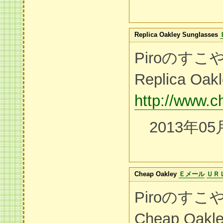
Replica Oakley Sunglasses
Piroのす
Replica Oak
http://www.
2013年05
Cheap Oakley
Ｅメール
ＵＲ
Piroのす
Cheap Oakl