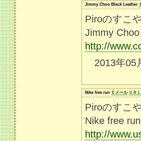
Jimmy Choo Black Leather
Piroのす
Jimmy Choo 
http://www.c
2013年05
Nike free run
Ｅメール
ＵＲＬ
Piroのす
Nike free run
http://www.