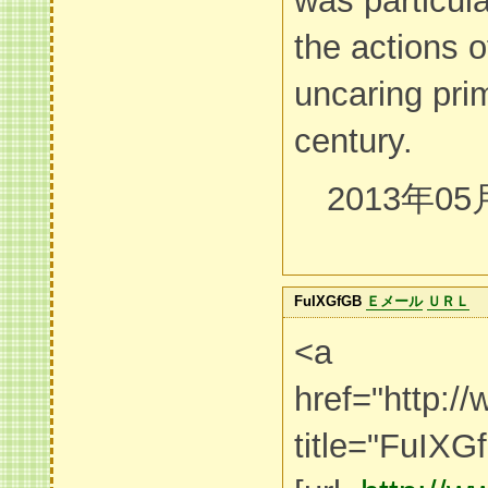
was particul
the actions 
uncaring prim
century.
2013年05
FuIXGfGB
Ｅメール
ＵＲＬ
<a
href="http
title="FuIX