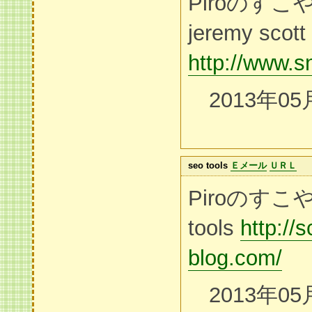
Piroのす
jeremy scott
http://www.s
2013年05
seo tools
Ｅメール
ＵＲＬ
Piroのすこ
tools
http://
blog.com/
2013年05