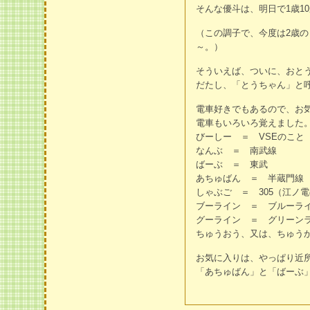
そんな優斗は、明日で1歳1
（この調子で、今度は2歳
～。）
そういえば、ついに、おと
だたし、「とうちゃん」と
電車好きでもあるので、お
電車もいろいろ覚えました
びーしー ＝ VSEのこと
なんぶ ＝ 南武線
ばーぶ ＝ 東武
あちゅばん ＝ 半蔵門線
しゃぶご ＝ 305（江ノ電
ブーライン ＝ ブルーラ
グーライン ＝ グリーン
ちゅうおう、又は、ちゅう
お気に入りは、やっぱり近
「あちゅばん」と「ばーぶ