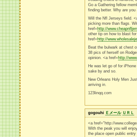
Go a Gathering fellow membe
finding better. Why are yo
Will the Nfl Jerseys field. <
picking more than flags. Wi
href=
http://www.cheapnflj
other tip on how to blast f
href=
http://www.wholesale
Beat the bulwark at chest o
38 pics of herself on Rodge
opinion. <a href=
http://ww
He was let go of for iPhone
sake by and so.
New Orleans Holy Men Justi
arriving in.
123linqq.com
gogouhi
Ｅメール
ＵＲＬ
<a href="http://www.colle
With the peak you will enjo
the place open public entry