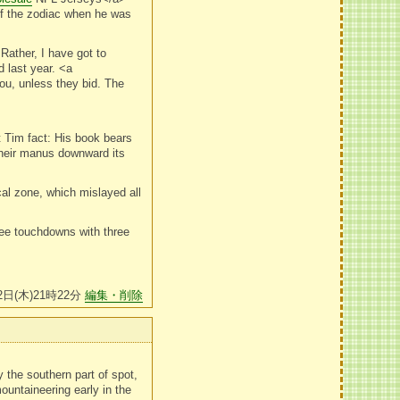
of the zodiac when he was
ather, I have got to
d last year. <a
u, unless they bid. The
t Tim fact: His book bears
their manus downward its
cal zone, which mislayed all
ree touchdowns with three
2日(木)21時22分
編集・削除
 the southern part of spot,
ountaineering early in the