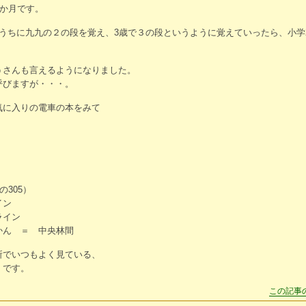
0か月です。
のうちに九九の２の段を覚え、3歳で３の段というように覚えていったら、小学
うさんも言えるようになりました。
呼びますが・・・。
気に入りの電車の本をみて
。
の305）
イン
ライン
かん ＝ 中央林間
所でいつもよく見ている、
」です。
この記事の