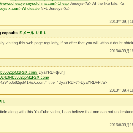
://www.cheapjerseysofchina.com>Cheap
Jerseys</a> At the like tale. <a
erseystx.com>Wholesale
NFL Jerseys</a>
2013年09月1
g capsults
Ｅメール
ＵＲＬ
lly visiting this web page regularly, if so after that you will without doubt obt
2013年09月1
Ｌ
94b3582qoM1RsX.com/
]DyaYRDFt[/url]
U3Dz4z94b3582qoM1RsX.com/
3Dz4z94b3582qoM1RsX.com/" title="DyaYRDFt">DyaYRDFt</a>
2013年09月1
ＲＬ
rticle along with this YouTube video; I can believe that one can not understand
2013年09月1