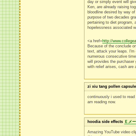
day or simply event will giv
Ken, are already raising to
bloodline desired by way of 
purpose of two decades grac
pertaining to diet program, 
hopelessness associated with
<a href=
http://www.colleg
Because of the conclude on 
text, attack your leaps. I'm
numerous consecutive time.
will provides the purchaser 
with relief arises, cash are
zi xiu tang pollen capsul
continuously i used to read 
am reading now.
hoodia side effects
Ｅメ
Amazing YouTube video clips