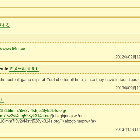
稿する
://www.64n.co/
2012年02月1
psule
Ｅメール
ＵＲＬ
e football game clips at YouTube for all time, since they have in fastidious q
2013年09月1
ＲＬ
31f216lmm7i5v2vl4strj528yk314s.org/
mm7i5v2vl4strj528yk314s.org/
]ubzgbjneqxw[/url]
f216lmm7i5v2vl4strj528yk314s.org/">abzgbjneqxw</a>
2013年09月1