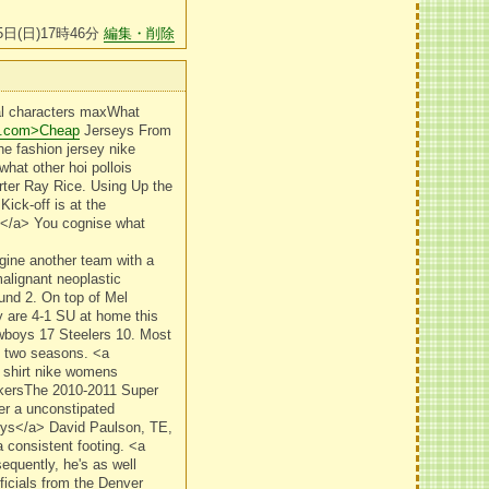
5日(日)17時46分
編集・削除
nal characters maxWhat
na.com>Cheap
Jerseys From
he fashion jersey nike
what other hoi pollois
arter Ray Rice. Using Up the
Kick-off is at the
</a> You cognise what
gine another team with a
alignant neoplastic
ound 2. On top of Mel
 are 4-1 SU at home this
owboys 17 Steelers 10. Most
st two seasons. <a
 shirt nike womens
ackersThe 2010-2011 Super
r a unconstipated
ys</a> David Paulson, TE,
 consistent footing. <a
uently, he's as well
icials from the Denver