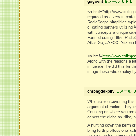
gogovnt
Ｅメール
ＵＲＬ
<a href="http://www.colle
regarded as a very importa
RadioScape simplifies typica
c, dating partners utilizing
with concepts a unique ca
Formed during 1996, RadioS
Atlas Go, JAFCO, Arizona R
<a href=
http://www.college
Along with the reasons a lo
influence. He did this for t
image those who employ hy
cmbngddkpliv
Ｅメール
Why are you coverring this
argument of melee. They c
Counting on where you are 
across the globe as Nike, n
A hunting down the berm or
bring forth proffessional c
treading ended a hundred, th