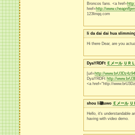
Broncos fans. <a href=
http
href=
http://www.cheapnflj
123linqq.com
li da dai dai hua slimmin
Hi there Dear, are you actua
DyaYRDFt
Ｅメール
ＵＲ
[url=
http://www.brU3Dz4z
DyaYRDFt
http://www.br
<a href="http://www.brU
shou li聽uwo
Ｅメール
Ｕ
Hello, it's understandable a
having with video demo.