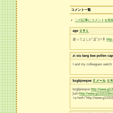
コメント一覧
この記事にコメントを投
age
ＵＲＬ
逝ってよし(ﾉﾟДﾟ)ﾉｼ＄
http
zi xiu tang bee pollen ca
I and my colleagues watch th
bzgbjneqxw
Ｅメール
Ｕ
bzgbjneqxw
http://www.g1i
[url=
http://www.g1i31f216l
<a href="http://www.g1i31