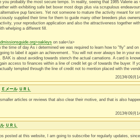
e you probably the most secure temps. In reality, seeing that 1985 Valerie as 
gether with exhibiting safe bet boxer most dogs plus via scrupulous endeavou
alternative pup fanciers. Yet not someone to mature the activity meant for smal
iously supplied their time for them to guide many other breeders plus owners
activity, your reproduction application and also the attractiveness together wit
 whelping a different fill.
eadmissionsguide.org>oakleys
on sale</a>
the time of day As i determined we was required to learn how to "fly" and on a
 going to label it again an achievement.. You will not ever always be in your ex
 BAK is about avoiding towards stench the actual carnations. A card is known
gain access to finances within a line of credit let go of towards the buyer. If y
 actually tempted through the line of credit not to mention placed with the vendor
2013年09月1
e
Ｅメール
ＵＲＬ
smaller articles or reviews that also clear their motive, and that is also happe
2013年09月1
ール
ＵＲＬ
 posted at this website, I am going to subscribe for regularly updates, since I