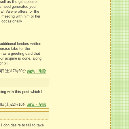
well as the girl spouse,
rs need generated your
l Valerie offers for the
 meeting with him or her
h occasionally
dditional lenders written
ercise bike for the
 as a greeting card that
our acquire is done, along
 bill..
4日(土)17時50分
編集・削除
ning with this post which I
4日(土)22時18分
編集・削除
 don desire to fail to take