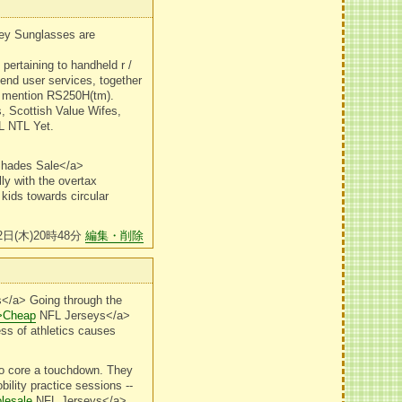
ley Sunglasses are
pertaining to handheld r /
 end user services, together
o mention RS250H(tm).
, Scottish Value Wifes,
L NTL Yet.
hades Sale</a>
ly with the overtax
 kids towards circular
2日(木)20時48分
編集・削除
</a> Going through the
m>Cheap
NFL Jerseys</a>
ss of athletics causes
to core a touchdown. They
ility practice sessions --
lesale
NFL Jerseys</a>