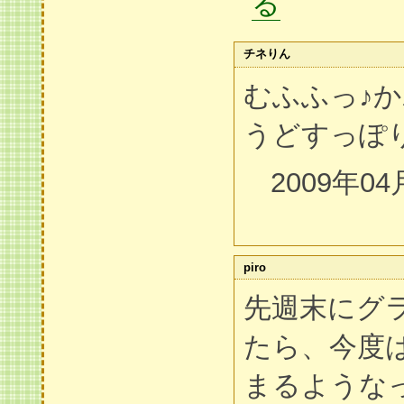
る
チネりん
むふふっ♪
うどすっぽ
2009年04
piro
先週末にグ
たら、今度
まるような