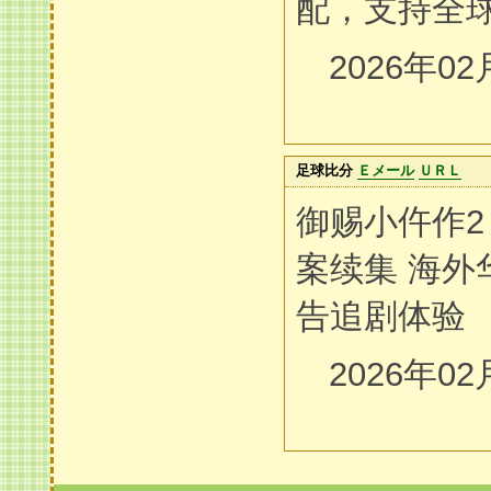
配，支持全
2026年02
足球比分
Ｅメール
ＵＲＬ
御赐小仵作2 
案续集 海外
告追剧体验
2026年02