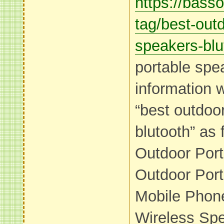
https://bass
tag/best-outd
speakers-blu
portable spe
information 
“best outdoo
blutooth” as 
Outdoor Por
Outdoor Por
Mobile Phon
Wireless Spe