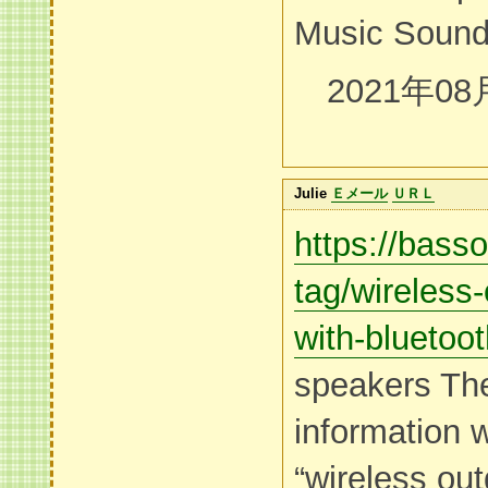
Music Sound
2021年08
Julie
Ｅメール
ＵＲＬ
https://bass
tag/wireless
with-bluetoot
speakers Th
information 
“wireless ou