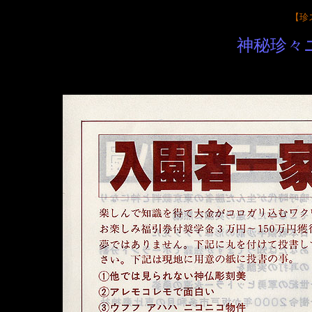
【
珍
神秘珍々