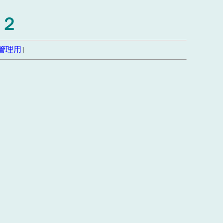
６２
管理用
]