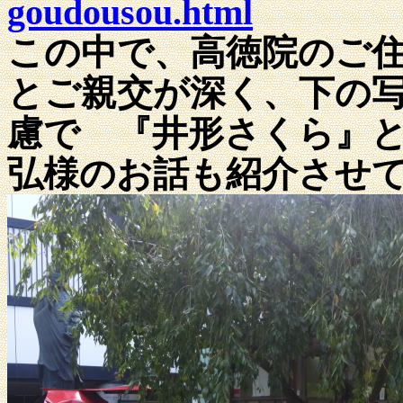
goudousou.html
この中で、高徳院のご
とご親交が深く、下の
慮で 『井形さくら』
弘様のお話も紹介させ