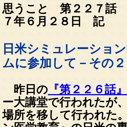
思うこと 第
７年６月２８日 記
日米シミュレーション
ムに参加して－その２
昨日の
『第２２６話
ー大講堂で行われたが
場所を移して行われた