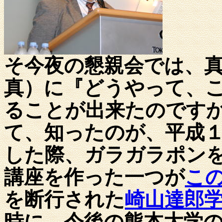
そ今夜の懇親会では、
真）に『どうやって、
ることが出来たのです
て、知ったのが、平成
した際、ガラガラポン
講座を作った一つが
こ
を断行された
崎山達郎
時に、今後の熊本大学