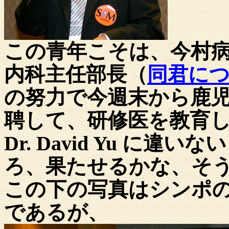
この青年こそは、今村
内科主任部長（
同君に
の努力で今週末から鹿
聘して、研修医を教育
Dr. David Yu に
ろ、果たせるかな、そ
この下の写真はシンポ
であるが、