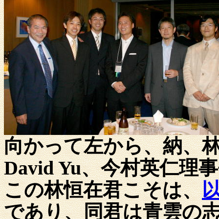
向かって左から、納、
David Yu、今村英
この
林恒在君こそは、
であり、同君は青雲の