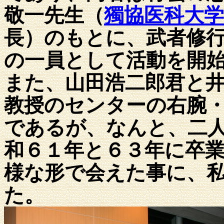
敬一先生（
獨協医科大
長）のもとに、武者修
の一員として活動を開
また、
山田浩二郎君と
教授のセンターの右腕
であるが、なんと、二
和６１年と６３年に卒
様な形で会えた事に、
た。