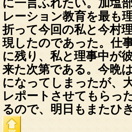
に一言ふれたい。
加塩
レーション教育を最も
折って今回の私と今村
現したのであった。仕
に残り、私と理事中が
来た次第である。
今晩は
になってしまったが、
レポートさせてもらっ
るので、明日もまたひ