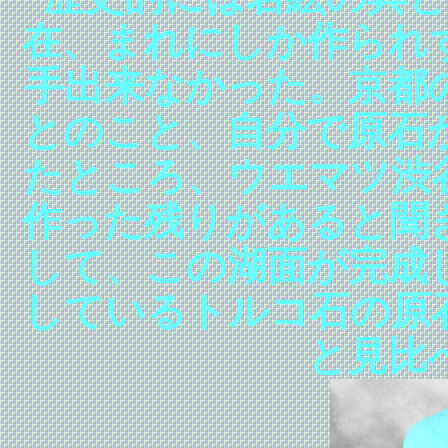
在、まれにしか作られ
手出来なかった。京都
とのこと、自分で原石
たところ、ウエマツ渋
作った残りがあると聞
して、この湖面が完成
しているトルコ石の原
と見比