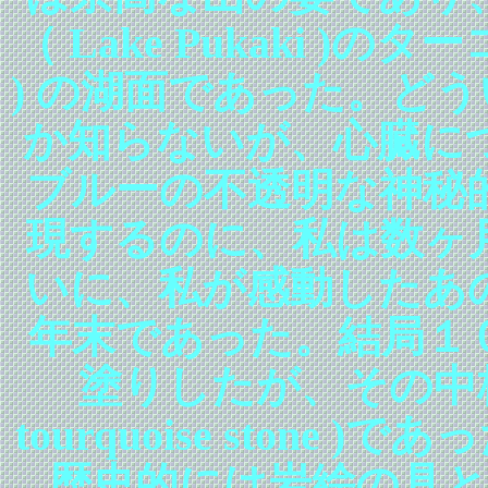
（ Lake Pukaki )のターコ
) の湖面であった。ど
か知らないが、心臓に
ブルーの不透明な神秘
現するのに、私は数ヶ
いに、私が感動したあ
年末であった。結局１
塗りしたが、その中
tourquoise ston
歴史的には岩絵の具