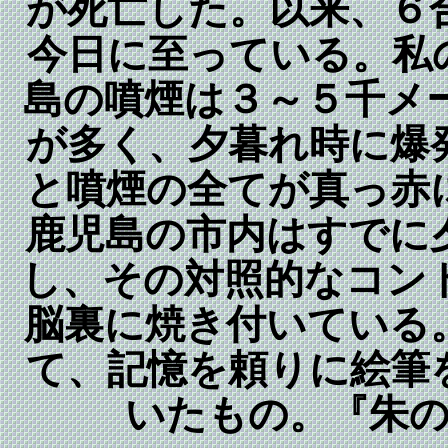
が死亡した。以来、６
今日に至っている。私
島の噴煙は３～５千メ
が多く、夕暮れ時に爆
と噴煙の全てが真っ赤
鹿児島の市内はすでに
し、その対照的なコン
脳裏に焼き付いている
て、記憶を頼りに絵筆
いたもの。『朱