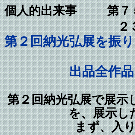
個人的出来事
第７５
２
第２回納光弘展を振り
出品全作品
第２回納光弘展で展示
を、展示し
まず、入