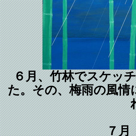
６月、竹林でスケッ
た。その、梅雨の風情
７月