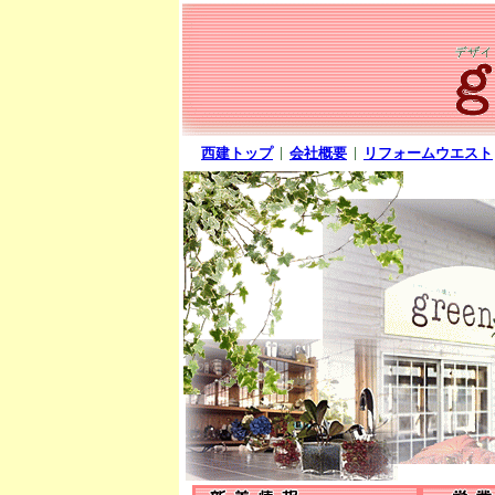
西建トップ
会社概要
リフォームウエスト
│
│