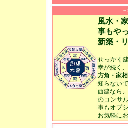
－
風水・
事もや
新築・
せっかく
幸が続く
方角・家相
知らない
西建なら
のコンサ
事もオプ
お気軽に