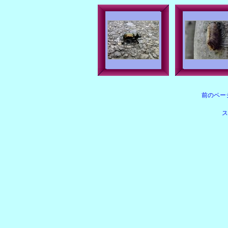
前のペー
ス