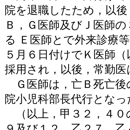
院を退職したため，以後
Ｂ，Ｇ医師及びＪ医師の
る
Ｅ医師とで外来診療
５月６日付けでＫ医師（
採用され，以後，常勤医
Ｇ医師は，亡Ｂ死亡後
院小児科部長代行となっ
（以上，甲３２，４０
９及び１２，乙２７，乙