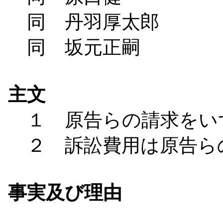
同 丹羽厚太郎
同 坂元正嗣
主文
１ 原告らの請求をい
２ 訴訟費用は原告ら
事実及び理由