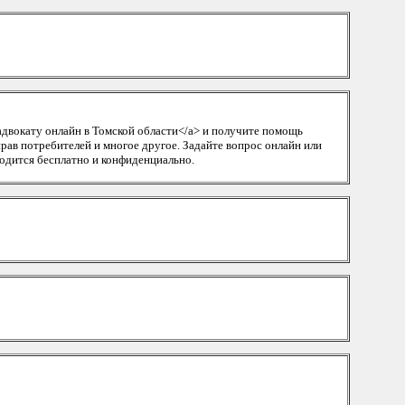
 адвокату онлайн в Томской области</a> и получите помощь
рав потребителей и многое другое. Задайте вопрос онлайн или
одится бесплатно и конфиденциально.