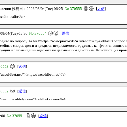
коении
投稿日：2026/08/04(Tue) 06:25
No.370555
[
返信
]
покой онлайн</a>
/04(Tue) 05:30
No.370554
[
返信
]
ите по запросу <a href=https://www.pravovik24.ru/r/tomskaya-oblast/>вопрос
мейные споры, долги и кредиты, недвижимость, трудовые конфликты, защита п
уации и рекомендации адвоката по дальнейшим действиям. Консультация пров
70553
[
返信
]
/uzcoldbet.net/">https://uzcoldbet.net/</a>
70552
[
返信
]
//carolinecoldefy.com/">coldbet casino</a>
3:00
No.370551
[
返信
]