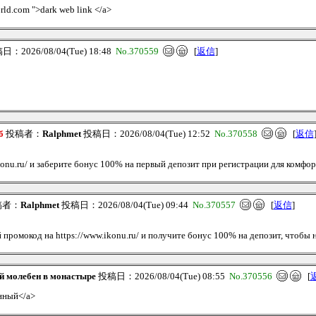
rld.com ">dark web link </a>
：2026/08/04(Tue) 18:48
No.370559
[
返信
]
б
投稿者：
Ralphmet
投稿日：2026/08/04(Tue) 12:52
No.370558
[
返信
onu.ru/ и заберите бонус 100% на первый депозит при регистрации для комфор
稿者：
Ralphmet
投稿日：2026/08/04(Tue) 09:44
No.370557
[
返信
]
промокод на https://www.ikonu.ru/ и получите бонус 100% на депозит, чтобы 
й молебен в монастыре
投稿日：2026/08/04(Tue) 08:55
No.370556
[
енный</a>