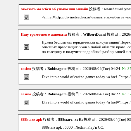
заказать молебен об упокоении онлайн
投稿者：
молебен об упо
<a href=http://divineteacher.ru>заказать молебен за у
Ищу грамотного адвоката
投稿者：
WilbertDuani
投稿日：2026/08
Нужна бесплатная юридическая консультация? Переход
опытных правозащитников в любой области права: се
по телефону и получите подробный разбор вашей сит
casino
投稿者：
Robinagoto
投稿日：2026/08/04(Tue) 04:24
No.3
Dive into a world of casino games today <a href="https:/
casino
投稿者：
Robinagoto
投稿日：2026/08/04(Tue) 04:22
No.3
Dive into a world of casino games today <a href="https:
888starz apk
投稿者：
888starz_xvKt
投稿日：2026/08/04(Tue) 0
888starz apk . 6000 . NetEnt Play'n GO.