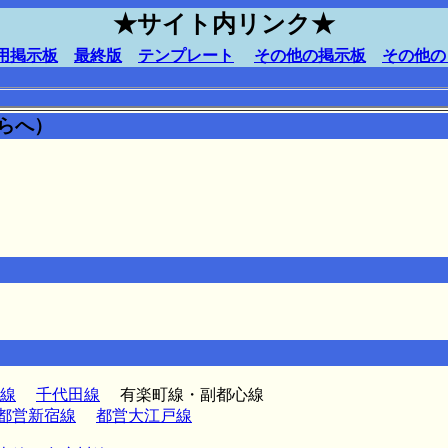
★サイト内リンク★
用掲示板
最終版
テンプレート
その他の掲示板
その他の
らへ）
線
千代田線
有楽町線・副都心線
都営新宿線
都営大江戸線