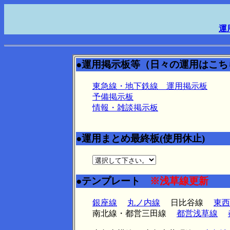
運
●運用掲示板等（日々の運用はこち
東急線・地下鉄線 運用掲示板
予備掲示板
情報・雑談掲示板
●運用まとめ最終板(使用休止)
●テンプレート
※浅草線更新
銀座線
丸ノ内線
日比谷線
東西
南北線・都営三田線
都営浅草線