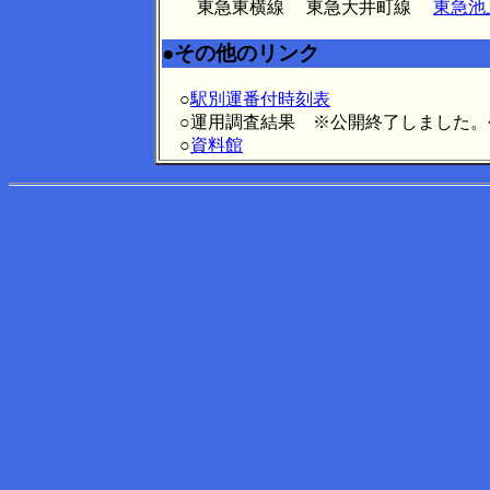
東急東横線 東急大井町線
東急池
●その他のリンク
○
駅別運番付時刻表
○運用調査結果 ※公開終了しました。
○
資料館