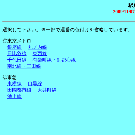
駅
2009/1
選択して下さい。※一部で運番の色付けを省略しています。
◎東京メトロ
銀座線
丸ノ内線
日比谷線
東西線
千代田線
有楽町線・副都心線
南北線・三田線
◎東急
東横線
目黒線
田園都市線
大井町線
池上線