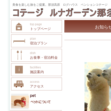
美食を楽しむ旅をご提案。那須高原 ログハウス ペンションコテージ
top page
お知ら
トップページ
plan
宿泊プラン
dish
お食事・宿泊料金
facilities
施設案内
access
アクセス