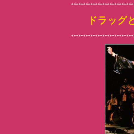
**************************
ドラッグ
**************************