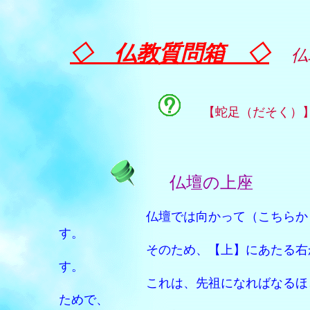
◇ 仏教質問箱 ◇
仏
【蛇足（だそく）
仏壇の上座
仏壇では向かって（こちらから
す。
そのため、【上】にあたる右から順
す。
これは、先祖になればなるほど、位
ためで、