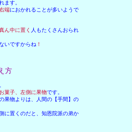
れます。
右端
におかれることが多いようで
真ん中に置く
人もたくさんおられ
いですからね
！
え方
。
お菓子、左側に果物
です。
の果物よりは、人間の【手間】の
くのだと、知恩院派の弟か