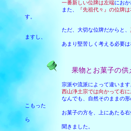
一番新しい位牌は左端
におか
また、
『先祖代々』の位牌は
す。
ただ、大切な位牌だからと、
ますし、
あまり堅苦しく考える必要はな
果物とお菓子の供
宗派や流派によって違います
西山浄土宗では向かって右に
なんでも、自然そのままの形
こもった
お菓子の方を、上にあたる右側に置
ら
聞きました。