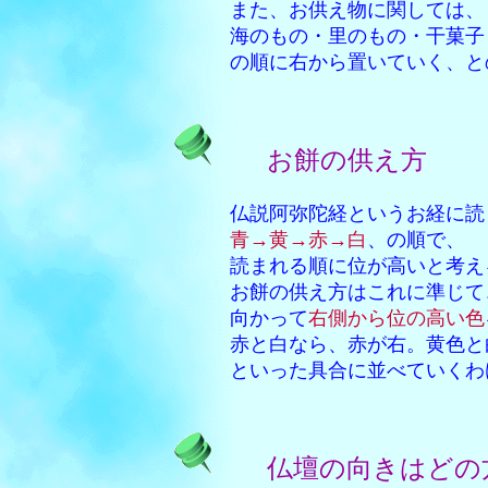
また、お供え物に関しては、
海のもの・里のもの・干菓子・生
の順に右から置いていく、との
お餅の供え方
仏説阿弥陀経というお経に読まれる
青→黄→赤→白
、の順で、
読まれる順に位が高いと考える
お餅の供え方はこれに準じて
向かって
右側から位の高い色
赤と白なら、赤が右。黄色と白な
といった具合に並べていくわけ
仏壇の向きはどの方