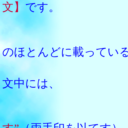
文】
です。
浄土宗
のほとんどに載ってい
この一
文中には、