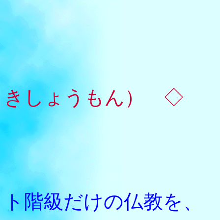
きしょうもん） ◇
特別
いわゆ
ト階級だけの仏教を、