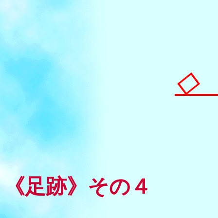
◇
《足跡》その４