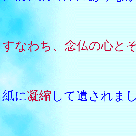
弟子に
すなわち、念仏の心と
・・・
その本
紙に
凝縮
して遺されま
こ