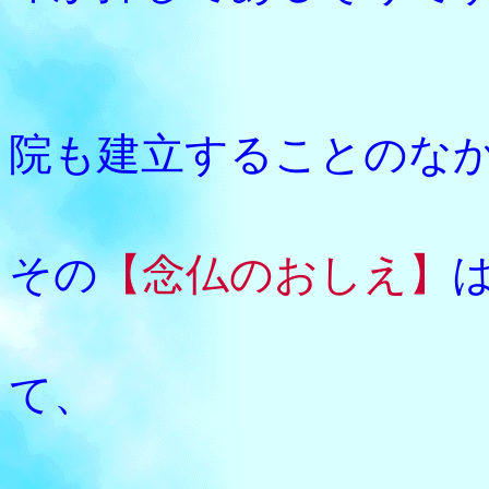
生前、
院も建立することのな
法然上
その
【念仏のおしえ】
時代も
て、
私たち