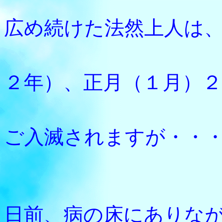
念仏の
広め続けた法然上人は
１２１
２年）、正月（１月）２
御歳８
ご入滅されますが・・
その亡
日前、病の床にありな