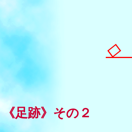
◇
《足跡》その２