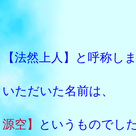
私たち
【法然上人】と呼称し
勢至丸
いただいた名前は、
正式
源空】
というものでし