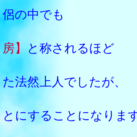
侶の中でも
房】
と称されるほど
学才の
た法然上人でしたが、
結局、
とにすることになりま