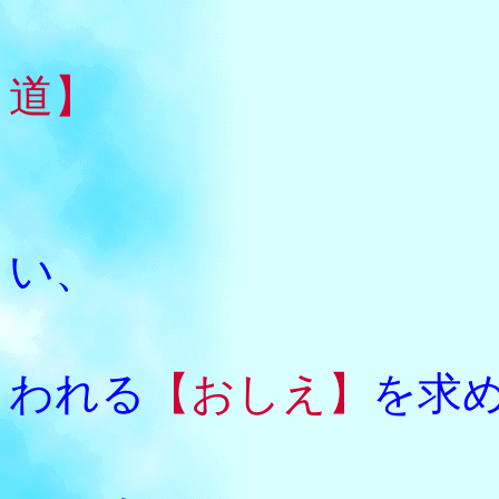
道】
当時の
い、
すべて
われる
【おしえ】
を求