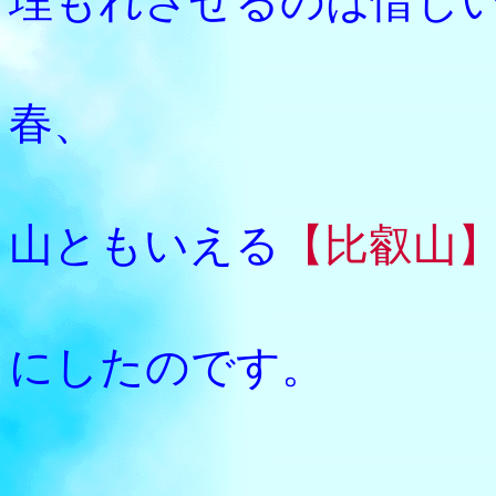
埋もれさせるのは惜し
勢至丸
春、
当時の
山ともいえる
【比叡山
登山さ
にしたのです。