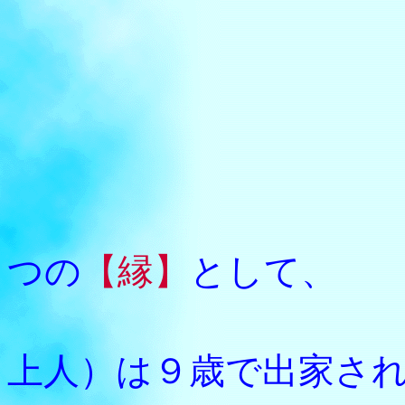
父親の
つの
【縁】
として、
勢至丸
上人）は９歳で出家さ