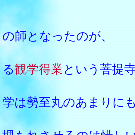
このと
の師となったのが、
母方の
る
観学得業
という菩提
そして
学は勢至丸のあまりに
このま