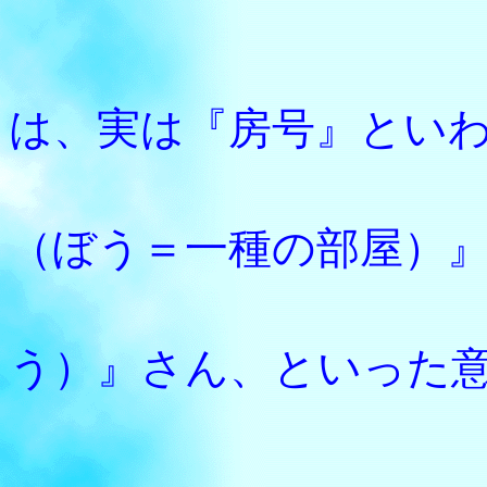
【法然
は、実は『房号』とい
法然と
（ぼう＝一種の部屋）
『源空
う）』さん、といった
比叡山