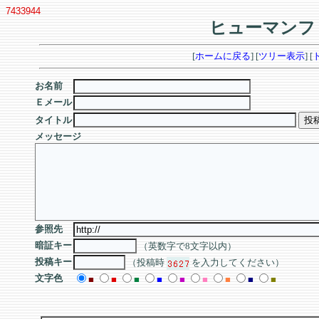
7433944
ヒューマンフ
[
ホームに戻る
] [
ツリー表示
] [
お名前
Ｅメール
タイトル
メッセージ
参照先
暗証キー
（英数字で8文字以内）
投稿キー
（投稿時
を入力してください）
文字色
■
■
■
■
■
■
■
■
■