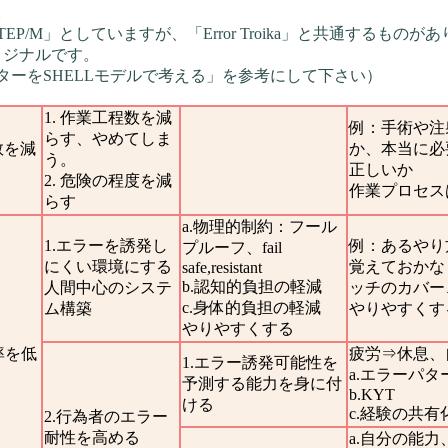
。
EP/M」としていますが、「Error Troika」と共通するも
リジナルです。
ターをSHELLモデルで考える」を参考にして下さい）
1. 作業工程数を減
例：手術や注
らす、やめてしま
数を減
か、本当に必
う。
正しいか
2. 危険の程度を減
作業プロセス
らす
a.物理的制約：フール
1.エラーを誘発し
例：あるやり
プルーフ、fail
にくい環境にする
覚えておかな
safe,resistant
b.認知的負担の軽減
人間中心のシステ
ッチのカバー
c.身体的負担の軽減
ム構築
やりやすくす
やりやすくする
率を低
疲労⇒休息、
1.エラー誘発可能性を
a.エラーパタ
予測する能力を身に付
b.KYT
ける
c.経験の共有
2.行為者のエラー
耐性を高める
a.自分の能