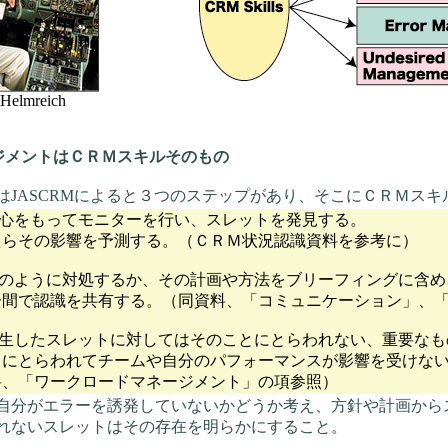
elmreich
ージメントはＣＲＭスキルそのもの
JASCRMによると３つのステップがあり、そこにＣＲＭスキ
心をもってモニターを行い、スレットを発見する。
を予測する。（ＣＲＭ状況認識資料を参考に）
のように対処するか、その計画や方法をブリーフィングに含め
有する。（同資料、「コミュニケーション」、「ブ
生したスレットに対してはそのことにとらわれない、重要なも
てチームや自分のパフォーマンスが影響を受けない
ロードマネージメント」の項参照）
分がエラーを誘発していないかどうか考え、方針や計画から
れないスレットはその存在を明らかにすること。