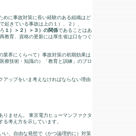
ために事故対策に長い経験のある組織はど
りで起きている事故は上の１）、２）、
ろ
１）＞２）＞３）の関係
であることはあ
の再教育、資格の更新には厚生省は口をつぐ
の業界にくらべて）事故対策の初期効果は
（医療技術・知識の）「教育と訓練」のプロ
クアップをいま考えなければならない理由
ありません。 東京電力ヒューマンファクタ
する考え方を示しています。
うでもいい、自由な発想で（かつ論理的に）対策