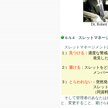
Dr. Robert H
6-A-4 スレットマネ
スレットマネージメントは
１）
見つける
：適度な警戒
発見したらその影響
２）
避ける
：スレットをど
メンバー間で認識を共
３）
とらわれない
：突然発
スレットにとらわれ
（同資料、「ワーク
そして管理者のあなたは自
と、変更すること、避けら