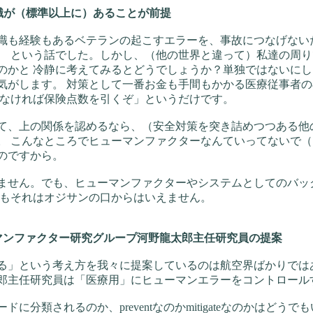
知識が（標準以上に）あることが前提
も経験もあるベテランの起こすエラーを、事故につなげない
、 という話でした。しかし、（他の世界と違って）私達の周
のかと 冷静に考えてみるとどうでしょうか？単独ではないにし
気がします。 対策として一番お金も手間もかかる医療従事者
しなければ保険点数を引くぞ」というだけです。
て、上の関係を認めるなら、（安全対策を突き詰めつつある他
。 こんなところでヒューマンファクターなんていってないで
のですから。
せん。でも、ヒューマンファクターやシステムとしてのバッ
もそれはオジサンの口からはいえません。
ューマンファクター研究グループ河野龍太郎主任研究員の提案
る」という考え方を我々に提案しているのは航空界ばかりでは
郎主任研究員は「医療用」にヒューマンエラーをコントロール
に分類されるのか、preventなのかmitigateなのかはど