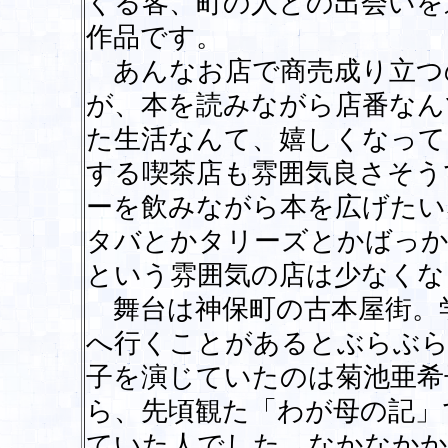
くる客、町の人との出会いを
作品です。
あんなお店で商売成り立つ
が、本を読みながら店番なん
た生活なんて、嬉しくなって
する喫茶店も雰囲気良さそう
ーを飲みながら本を広げたい
タバとかタリーズとかばっか
という雰囲気の店は少なくな
舞台は神保町の古本屋街。
へ行くことがあるとぶらぶら
子を演じていたのは菊池亜希
ら、先頃観た「わが母の記」
ていた人でした。なかなかか