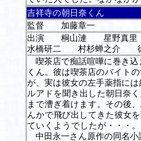
吉祥寺の朝日奈くん
監督 加藤章一
出演 桐山漣 星野真
水橋研二 村杉蝉之介 
喫茶店で痴話喧嘩に巻き込
くん。彼は喫茶店のバイトの
が、実は彼女の左手薬指には
ルアドを聞き出した朝日奈く
まで漕ぎ着けます。その後、
んかで飛び出してきた彼女を
ていくようでしたが・・・。
中田永一さん原作の同名小