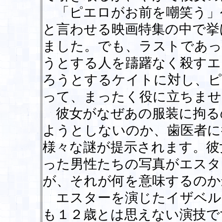
「ピエロがお前を嘲笑う」
と言わせる映画特集の中で挙
ました。でも、ラストであっ
うとする人を躊躇なく殺すエ
ろうとするケイトに対し、ピ
って、まったく役に立ちませ
彼女がなぜあの服装に拘る
ようとしないのか、歯医者に
様々な謎が提示されます。彼
った男性たちの写真がエスタ
が、それが何を意味するのか
エスターを演じたイザベル
も１２歳とは思えない演技で