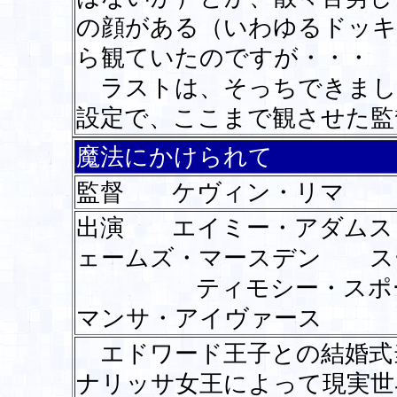
の顔がある（いわゆるドッキ
ら観ていたのですが・・・
ラストは、そっちできまし
設定で、ここまで観させた監
魔法にかけられて
監督 ケヴィン・リマ
出演 エイミー・アダム
ェームズ・マースデン ス
ティモシー・スポー
マンサ・アイヴァース
エドワード王子との結婚式
ナリッサ女王によって現実世