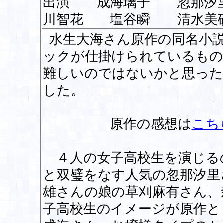
出演 成海璃子 忽那汐
川智花 塩谷瞬 清水美
水生大海さん原作の同名小
ックが仕掛けられているもの
難しいのではないかと思った
した。
原作の感想は
こち
４人の女子高校生を演じる
と双璧をなす人気の忽那汐里
雄さんの娘の草刈麻有さん、
子高校生のイメージが原作と