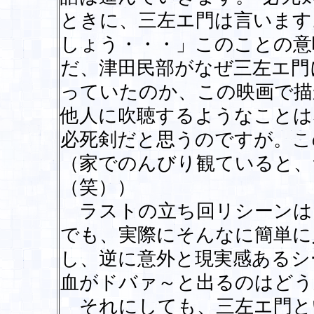
ときに、三左エ門は言います
しょう・・・」このことの意
だ、津田民部がなぜ三左エ門
っていたのか、この映画で描
他人に吹聴するようなことは
必死剣だと思うのですが。こ
（家でのんびり観ていると、
（笑））
ラストの立ち回リシーンは
でも、実際にそんなに簡単に
し、逆に意外と現実感あるシ
血がドバァ～と出るのはどう
それにしても、三左エ門と