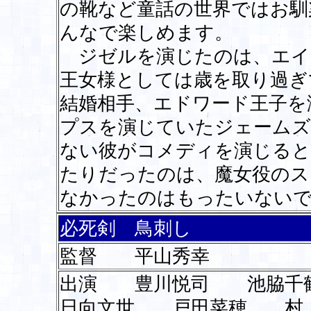
の靴など童話の世界ではお馴
んなで楽しめます。
ジゼルを演じたのは、エイ
王女様としては歳を取り過ぎ
結婚相手、エドワード王子を
プスを演じていたジェームズ
ない彼がコメディを演じると
たりだったのは、魔女役のス
なかったのはもったいない
必死剣 鳥刺し
監督 平山秀幸
出演 豊川悦司 池脇千
日向文世 戸田菜穂 村