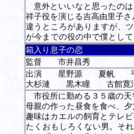
意外といいなと思ったのは
祥子役を演じる吉高由里子さ
違うところがありますが、ツ
が今までの役の中で僕として
箱入り息子の恋
監督 市井昌秀
出演 星野源 夏帆 
大杉漣 黒木瞳 古館寛
市役所に勤める３５歳の天
母親の作った昼食を食べ、夕
趣味はカエルの飼育とテレビ
たくおもしろくない男。それ