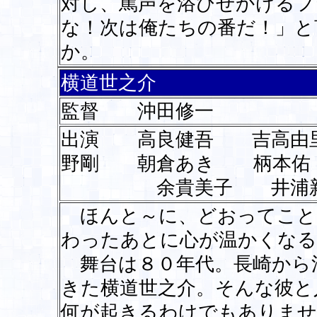
対し、罵声を浴びせかけるフ
な！次は俺たちの番だ！」と
か。
横道世之介
監督 沖田修一
出演 高良健吾 吉高由
野剛 朝倉あき 柄本佑
余貴美子 井浦新
ほんと～に、どおってこと
わったあとに心が温かくなる
舞台は８０年代。長崎から
きた横道世之介。そんな彼と
何が起きるわけでもありませ