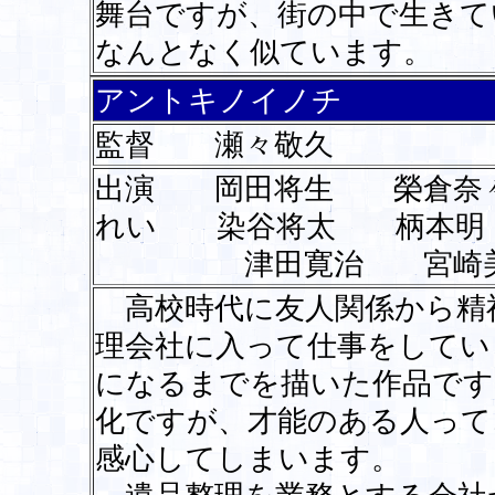
舞台ですが、街の中で生きて
なんとなく似ています。
アントキノイノチ
監督 瀬々敬久
出演 岡田将生 榮倉奈
れい 染谷将太 柄本明
津田寛治 宮崎美
高校時代に友人関係から精
理会社に入って仕事をしてい
になるまでを描いた作品です
化ですが、才能のある人って
感心してしまいます。