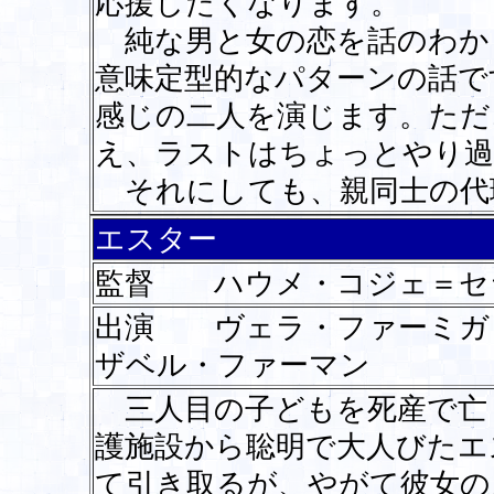
応援したくなります。
純な男と女の恋を話のわか
意味定型的なパターンの話で
感じの二人を演じます。ただ
え、ラストはちょっとやり過
それにしても、親同士の代
エスター
監督 ハウメ・コジェ＝
出演 ヴェラ・ファーミ
ザベル・ファーマン
三人目の子どもを死産で亡
護施設から聡明で大人びたエ
て引き取るが、やがて彼女の