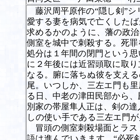
藤沢周平原作の“隠し剣”シ
愛する妻を病気で亡くしたば
求めるかのように、藩の政治
側室を城中で刺殺する。死罪
処分は１年間の閉門という思
に２年後には近習頭取に取り
なる。腑に落ちぬ彼を支える
尾。いつしか、三左エ門も里
る日、中老の津田民部から、
別家の帯屋隼人正は、剣の達
しの使い手である三左エ門が
冒頭の側室刺殺場面とラス
語は進んでいきます。“必死