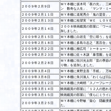
ＭＹ本棚に坂木司「夜の光」、三
２００９年２月９日
ン 数奇な人生」、「マンマ・ミ
２００９年２月１１日
ＭＹ本棚に道尾秀介「鬼の跫音」
２００９年２月１３日
ＭＹ本棚に桂望実「ＷＥ ＬＯＶ
２００８映画鑑賞の部屋に「ワー
２００９年２月１４日
加しました。
２００９年２月１５日
ＭＹ本棚に白岩玄「空に唄う」を
２００９年２月１８日
ＭＹ本棚に多島斗志之「黒百合」
２００９年２月２２日
ＭＹ本棚に柳広司「トーキョー・
２００９年２月２３日
ＭＹ本棚に佐々木譲「暴雪圏」を
ＭＹ本棚に恒川光太郎「雷の季節
２００９年２月２８日
り物」を追加しました。
２００９年３月４日
ＭＹ本棚に東野圭吾「手紙」、万
２００９年３月８日
ＭＹ本棚に朱川湊人「わくらば日
２００９年３月１２日
ＭＹ本棚に大崎梢「スノーフレー
２００９年３月１４日
映画鑑賞の部屋に「１２人の怒れ
２００９年３月１５日
映画鑑賞の部屋に「僕らにミライ
ＭＹ本棚に今野敏「疑心 隠蔽捜
２００９年３月２５日
た。