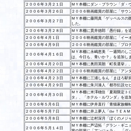
２００６年３月２１日
ＭＹ本棚にダン・ブラウン「ダ・
２００６年３月２６日
２００６映画鑑賞の部屋に「サウ
ＭＹ本棚に藤岡真「ゲッペルスの
２００６年３月２７日
した。
２００６年３月２８日
ＭＹ本棚に貫井徳郎「愚行録」を
２００６年４月１日
２００６映画鑑賞の部屋に「イー
２００６年４月９日
２００６映画鑑賞の部屋に「プロ
ＭＹ本棚に永嶋恵美「一週間のし
２００６年４月１６日
は、今日も、青いか？」を追加し
２００６年４月２０日
ＭＹ本棚に奥田英朗「町長選挙」
２００６年４月２２日
２００６映画鑑賞の部屋に「アン
２００６年４月２３日
ＭＹ本棚に三浦しをん「まほろ駅
２００６年４月２９日
ＭＹ本棚に朱川湊人「都市伝説セ
ＭＹ本棚に米澤穂信「夏期限定ト
２００６年４月３０日
タ」、「ホテル・ルワンダ」を追
２００６年５月６日
ＭＹ本棚に伊井直行「青猫家族輾
２００６年５月７日
ＭＹ本棚に井上夢人「the ＴＥ
２００６年５月８日
ＭＹ本棚に辻村深月「ぼくのメジ
ＭＹ本棚に芦辺拓「グラン・ギニ
２００６年５月１４日
賞の部屋に「アンジェラ」、「グ