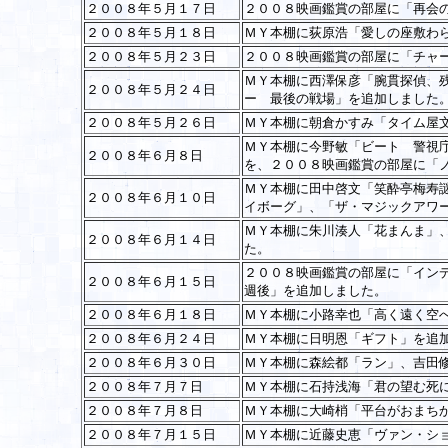
２００８年５月１７日
２００８映画鑑賞の部屋に「再会
２００８年５月１８日
ＭＹ本棚に荻原浩「愛しの座敷わ
２００８年５月２３日
２００８映画鑑賞の部屋に「チャ
ＭＹ本棚に西澤保彦「腕貫探偵、
２００８年５月２４日
ー 最後の戦場」を追加しました
２００８年５月２６日
ＭＹ本棚に朝倉かすみ「タイム屋
ＭＹ本棚に今野敏「ビート 警視
２００８年６月８日
を、２００８映画鑑賞の部屋に「
ＭＹ本棚に田中啓文「笑酔亭梅寿
２００８年６月１０日
イボーグ」、「ザ・マジックアワ
ＭＹ本棚に朱川湊人「花まんま」
２００８年６月１４日
た。
２００８映画鑑賞の部屋に「イン
２００８年６月１５日
週後」を追加しました。
２００８年６月１８日
ＭＹ本棚に小路幸也「高く遠く空
２００８年６月２４日
ＭＹ本棚に日明恩「ギフト」を追
２００８年６月３０日
ＭＹ本棚に森絵都「ラン」、吉田
２００８年７月７日
ＭＹ本棚に石持浅海「君の望む死
２００８年７月８日
ＭＹ本棚に大崎梢「平台がおまち
２００８年７月１５日
ＭＹ本棚に近藤史恵「ヴァン・シ