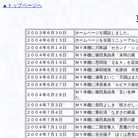
▲トップページへ
２００３年６月３０日
ホームページを開設しました。
２００４年６月１３日
ホームページを全面リニューアル
２００４年６月１４日
ＭＹ本棚に川島誠「セカンド・シ
２００４年６月１６日
ＭＹ本棚に篠田真由美「未明の家
２００４年６月１９日
ＭＹ本棚に恩田陸「Ｑ＆Ａ」を追
２００４年６月２２日
ＭＹ本棚に麻耶雄嵩「名探偵 木
２００４年６月２５日
ＭＹ本棚に瀬尾まいこ「天国はま
２００４年６月２７日
ＭＹ本棚に津原泰水「ルピナス探
ＭＹ本棚に篠田真由美「玄い女神
２００４年６月２８日
た。
２００４年７月３日
ＭＹ本棚に柴田よしき「桜さがし
２００４年７月４日
ＭＹ本棚に重松清「なぎさの媚薬
２００４年７月８日
ＭＹ本棚に篠田真由美「原罪の庭
２００４年７月１０日
ＭＹ本棚に二階堂黎人「悪魔のラ
２００４年７月１３日
ＭＹ本棚に笹生陽子「ぼくは悪党