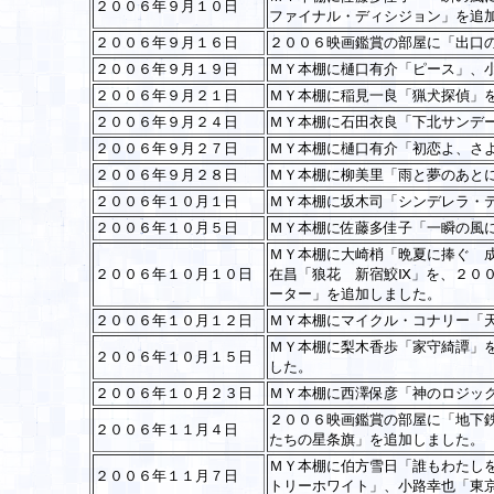
２００６年９月１０日
ファイナル・ディシジョン」を追
２００６年９月１６日
２００６映画鑑賞の部屋に「出口
２００６年９月１９日
ＭＹ本棚に樋口有介「ピース」、
２００６年９月２１日
ＭＹ本棚に稲見一良「猟犬探偵」
２００６年９月２４日
ＭＹ本棚に石田衣良「下北サンデ
２００６年９月２７日
ＭＹ本棚に樋口有介「初恋よ、さ
２００６年９月２８日
ＭＹ本棚に柳美里「雨と夢のあと
２００６年１０月１日
ＭＹ本棚に坂木司「シンデレラ・
２００６年１０月５日
ＭＹ本棚に佐藤多佳子「一瞬の風
ＭＹ本棚に大崎梢「晩夏に捧ぐ 
２００６年１０月１０日
在昌「狼花 新宿鮫Ⅸ」を、２０
ーター」を追加しました。
２００６年１０月１２日
ＭＹ本棚にマイクル・コナリー「
ＭＹ本棚に梨木香歩「家守綺譚」
２００６年１０月１５日
した。
２００６年１０月２３日
ＭＹ本棚に西澤保彦「神のロジッ
２００６映画鑑賞の部屋に「地下
２００６年１１月４日
たちの星条旗」を追加しました。
ＭＹ本棚に伯方雪日「誰もわたし
２００６年１１月７日
トリーホワイト」、小路幸也「東