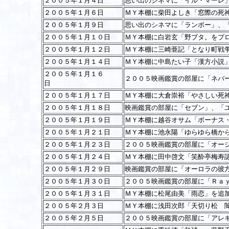
２００５年１月４日
思い出のシネマに「イル・マーレ
２００５年１月６日
ＭＹ本棚に柴田よしき「窓際の死
２００５年１月９日
思い出のシネマに「ランボー」、
２００５年１月１０日
ＭＹ本棚に白岩玄「野ブタ。をプ
２００５年１月１２日
ＭＹ本棚に三崎亜記「となり町戦
２００５年１月１４日
ＭＹ本棚に中島たい子「漢方小説
２００５年１月１６
２００５映画鑑賞の部屋に「ネバ
日
２００５年１月１７日
ＭＹ本棚に大倉崇裕「やさしい死
２００５年１月１８日
映画鑑賞の部屋に「セブン」、「
２００５年１月１９日
ＭＹ本棚に越谷オサム「ボーナス
２００５年１月２１日
ＭＹ本棚に池永陽「ゆらゆら橋か
２００５年１月２３日
２００５映画鑑賞の部屋に「オー
２００５年１月２４日
ＭＹ本棚に田中啓文「笑酔亭梅寿
２００５年１月２９日
映画鑑賞の部屋に「オーロラの彼
２００５年１月３０日
２００５映画鑑賞の部屋に「Ｒａ
２００５年１月３１日
ＭＹ本棚に松尾由美「雨恋」を追
２００５年２月３日
ＭＹ本棚に浅田次郎「天切り松 
２００５年２月５日
２００５映画鑑賞の部屋に「アレ