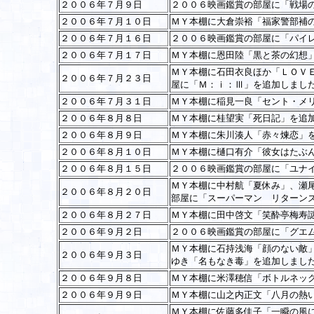
２００６年７月９日
２００６映画鑑賞の部屋に「戦場
２００６年７月１０日
ＭＹ本棚に大倉崇裕「福家警部補
２００６年７月１６日
２００６映画鑑賞の部屋に「パイ
２００６年７月１７日
ＭＹ本棚に恩田陸「黒と茶の幻想
ＭＹ本棚に石田衣良ほか「ＬＯＶ
２００６年７月２３日
屋に「Ｍ：ｉ：Ⅲ」を追加しまし
２００６年７月３１日
ＭＹ本棚に稲見一良「セント・メ
２００６年８月８日
ＭＹ本棚に桂望実「死日記」を追
２００６年８月９日
ＭＹ本棚に朱川湊人「赤々煉恋」
２００６年８月１０日
ＭＹ本棚に樋口有介「彼女はたぶ
２００６年８月１５日
２００６映画鑑賞の部屋に「ユナ
ＭＹ本棚に中村航「夏休み」、瀬
２００６年８月２０日
部屋に「スーパーマン リターン
２００６年８月２７日
ＭＹ本棚に田中啓文「笑酔亭梅寿
２００６年９月２日
２００６映画鑑賞の部屋に「グエ
ＭＹ本棚に石持浅海「顔のない敵
２００６年９月３日
ゆき「名もなき毒」を追加しまし
２００６年９月８日
ＭＹ本棚に米澤穂信「ボトルネッ
２００６年９月９日
ＭＹ本棚に山之内正文「八月の熱
ＭＹ本棚に佐藤多佳子「一瞬の風