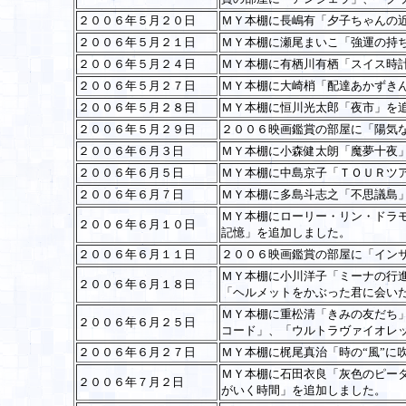
２００６年５月２０日
ＭＹ本棚に長嶋有「夕子ちゃんの
２００６年５月２１日
ＭＹ本棚に瀬尾まいこ「強運の持
２００６年５月２４日
ＭＹ本棚に有栖川有栖「スイス時
２００６年５月２７日
ＭＹ本棚に大崎梢「配達あかずき
２００６年５月２８日
ＭＹ本棚に恒川光太郎「夜市」を
２００６年５月２９日
２００６映画鑑賞の部屋に「陽気
２００６年６月３日
ＭＹ本棚に小森健太朗「魔夢十夜
２００６年６月５日
ＭＹ本棚に中島京子「ＴＯＵＲツ
２００６年６月７日
ＭＹ本棚に多島斗志之「不思議島
ＭＹ本棚にローリー・リン・ドラ
２００６年６月１０日
記憶」を追加しました。
２００６年６月１１日
２００６映画鑑賞の部屋に「イン
ＭＹ本棚に小川洋子「ミーナの行進」
２００６年６月１８日
「ヘルメットをかぶった君に会い
ＭＹ本棚に重松清「きみの友だち
２００６年６月２５日
コード」、「ウルトラヴァイオレ
２００６年６月２７日
ＭＹ本棚に梶尾真治「時の“風”に
ＭＹ本棚に石田衣良「灰色のピー
２００６年７月２日
がいく時間」を追加しました。