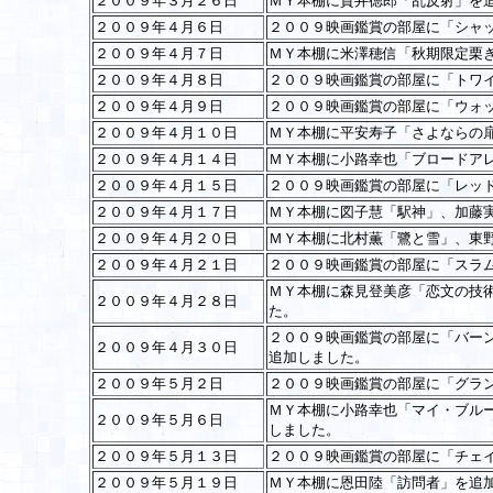
２００９年３月２６日
ＭＹ本棚に貫井徳郎「乱反射」を
２００９年４月６日
２００９映画鑑賞の部屋に「シャ
２００９年４月７日
ＭＹ本棚に米澤穂信「秋期限定栗
２００９年４月８日
２００９映画鑑賞の部屋に「トワ
２００９年４月９日
２００９映画鑑賞の部屋に「ウォ
２００９年４月１０日
ＭＹ本棚に平安寿子「さよならの
２００９年４月１４日
ＭＹ本棚に小路幸也「ブロードア
２００９年４月１５日
２００９映画鑑賞の部屋に「レッ
２００９年４月１７日
ＭＹ本棚に図子慧「駅神」、加藤
２００９年４月２０日
ＭＹ本棚に北村薫「鷺と雪」、東
２００９年４月２１日
２００９映画鑑賞の部屋に「スラ
ＭＹ本棚に森見登美彦「恋文の技
２００９年４月２８日
た。
２００９映画鑑賞の部屋に「バー
２００９年４月３０日
追加しました。
２００９年５月２日
２００９映画鑑賞の部屋に「グラ
ＭＹ本棚に小路幸也「マイ・ブル
２００９年５月６日
しました。
２００９年５月１３日
２００９映画鑑賞の部屋に「チェ
２００９年５月１９日
ＭＹ本棚に恩田陸「訪問者」を追