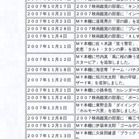
２００７年１０月１７日
２００７映画鑑賞の部屋に「キン
２００７年１０月２１日
２００７映画鑑賞の部屋に「イン
２００７年１０月２３日
ＭＹ本棚に道尾秀介「背の眼」を
２００７年１０月２８日
２００７映画鑑賞の部屋に「ブレ
２００７年１１月４日
２００７映画鑑賞の部屋に「ＡＬ
ＭＹ本棚に佐々木譲「笑う警官」
２００７年１１月１１日
史恵「タルト・タタンの夢」を追
ＭＹ本棚に竹内真「風に桜の舞う
２００７年１１月１２日
スタービア」を追加しました。
２００７年１１月１８日
ＭＹ本棚に海堂尊「チーム・バチ
ＭＹ本棚に恒川光太郎「秋の牢獄
２００７年１１月２０日
ザードⅢ」を追加しました。
２００７年１１月２１日
ＭＹ本棚に小路幸也「カレンダー
２００７年１１月２４日
２００７映画鑑賞の部屋に「ボー
ＭＹ本棚に東野圭吾「ダイイング
２００７年１２月１日
「ホルモー六景」を追加しました
２００７年１２月８日
２００７映画鑑賞の部屋に「椿三
２００７年１２月１０日
ＭＹ本棚に伊坂幸太郎「ゴールデ
ＭＹ本棚に久保田健彦「ブラック
２００７年１２月１３日
た。