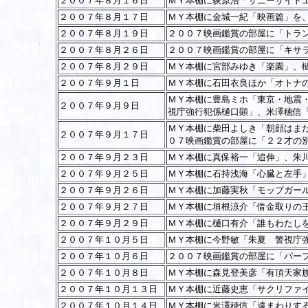
２００７年８月１６日
ＭＹ本棚に荻原浩「サニーサイド
２００７年８月１７日
ＭＹ本棚に金城一紀「映画篇」を
２００７年８月１９日
２００７映画鑑賞の部屋に「トラ
２００７年８月２６日
２００７映画鑑賞の部屋に「キサ
２００７年８月２９日
ＭＹ本棚に宮部みゆき「楽園」、
２００７年９月１日
ＭＹ本棚に石田衣良ほか「オトナ
ＭＹ本棚に豊島ミホ「東京・地震
２００７年９月９日
視庁強行犯係樋口顕」、米澤穂信
ＭＹ本棚に柴田よしき「朝顔はま
２００７年９月１７日
０７映画鑑賞の部屋に「２２才の
２００７年９月２３日
ＭＹ本棚に真保裕一「追伸」、朱
２００７年９月２５日
ＭＹ本棚に石持浅海「心臓と左手
２００７年９月２６日
ＭＹ本棚に加藤実秋「モップガー
２００７年９月２７日
ＭＹ本棚に垣根涼介「借金取りの
２００７年９月２９日
ＭＹ本棚に樋口有介「誰もわたし
２００７年１０月５日
ＭＹ本棚に今野敏「朱夏 警視庁
２００７年１０月６日
２００７映画鑑賞の部屋に「パー
２００７年１０月８日
ＭＹ本棚に森見登美彦「有頂天家
２００７年１０月１３日
ＭＹ本棚に近藤史恵「サクリファ
２００７年１０月１４日
ＭＹ本棚に米澤穂信「遠まわりす