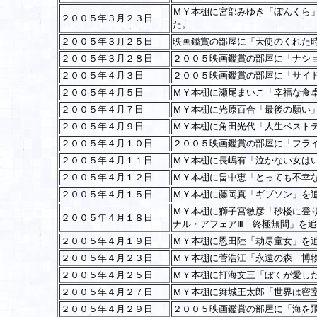
ＭＹ本棚に宮部みゆき「ぼんくら
２００５年３月２３日
た。
２００５年３月２５日
映画鑑賞の部屋に「天使のくれた
２００５年３月２８日
２００５映画鑑賞の部屋に「ナシ
２００５年４月３日
２００５映画鑑賞の部屋に「サイ
２００５年４月５日
ＭＹ本棚に瀬尾まいこ「幸福な食
２００５年４月７日
ＭＹ本棚に光原百合「最後の願い
２００５年４月９日
ＭＹ本棚に角田光代「人生ベスト
２００５年４月１０日
２００５映画鑑賞の部屋に「フラ
２００５年４月１１日
ＭＹ本棚に長嶋有「泣かない女は
２００５年４月１２日
ＭＹ本棚に畠中恵「とっても不幸
２００５年４月１５日
ＭＹ本棚に藤岡真「ギブソン」を
ＭＹ本棚に獅子宮敏彦「砂楼に登
２００５年４月１８日
ナル・アフェアⅢ 終極無間」を
２００５年４月１９日
ＭＹ本棚に恩田陸「劫尽童女」を
２００５年４月２３日
ＭＹ本棚に菅浩江「永遠の森 博
２００５年４月２５日
ＭＹ本棚に打海文三「ぼくが愛し
２００５年４月２７日
ＭＹ本棚に舞城王太郎「世界は密
２００５年４月２９日
２００５映画鑑賞の部屋に「海を