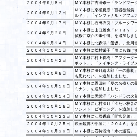
２００４年９月８日
ＭＹ本棚に吉田修一「ランドマー
ＭＹ本棚に京極夏彦「百器徒然袋
２００４年９月１２日
ルド」、「インファナル・アフェ
２００４年９月１７日
ＭＹ本棚に石田衣良「ブルータワ
ＭＹ本棚に山口雅也「Ｐｌａｙ 
２００４年９月２０日
偵桜井京介の事件簿」を追加しま
２００４年９月２４日
ＭＹ本棚に北森鴻「螢坂」、北川
２００４年１０月１日
ＭＹ本棚に松村栄子「雨にも負け
ＭＹ本棚に村上春樹「アフターダ
２００４年１０月２日
ボット」、「テイキング・ライブ
ＭＹ本棚に法月綸太郎「一の悲劇
２００４年１０月８日
も思わない」を追加しました。
ＭＹ本棚に恩田陸「夏の名残りの
２００４年１０月１０日
ミナン」を追加しました。
２００４年１０月１４日
ＭＹ本棚に黒武洋「パンドラの火
ＭＹ本棚に辻村深月「冷たい校舎
２００４年１０月１８日
ソシスト ビギニング」を追加し
２００４年１０月２３日
ＭＹ本棚に江國香織「間宮兄弟」
２００４年１０月２５日
映画鑑賞の部屋に「２０４６」を
２００４年１０月２９日
ＭＹ本棚に石持浅海「水の迷宮」