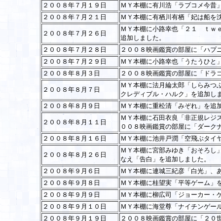
２００８年７月１９日
ＭＹ本棚に有川浩「ラブコメ今昔
２００８年７月２１日
ＭＹ本棚に有栖川有栖「妃は船を
ＭＹ本棚に小路幸也「２１ ｔｗ
２００８年７月２６日
追加しました。
２００８年７月２８日
２００８映画鑑賞の部屋に「ハプ
２００８年７月２９日
ＭＹ本棚に小路幸也「うたうひと
２００８年８月３日
２００８映画鑑賞の部屋に「ドラ
ＭＹ本棚に法月綸太郎「しらみつ
２００８年８月７日
クレディブル・ハルク」を追加し
２００８年８月９日
ＭＹ本棚に重松清「みぞれ」を追
ＭＹ本棚に石田衣良「非正規レジ
２００８年８月１１日
００８映画鑑賞の部屋に「ダーク
２００８年８月１６日
ＭＹ本棚に池井戸潤「空飛ぶタイ
ＭＹ本棚に宮部みゆき「おそろし
２００８年８月２６日
なえ「告白」を追加しました。
２００８年９月６日
ＭＹ本棚に連城三紀彦「白光」、
２００８年９月８日
ＭＹ本棚に桂望実「平等ゲーム」
２００８年９月９日
ＭＹ本棚に柳広司「ジョーカー・
２００８年９月１０日
ＭＹ本棚に海堂尊「ナイチンゲー
２００８年９月１９日
２００８映画鑑賞の部屋に「２０