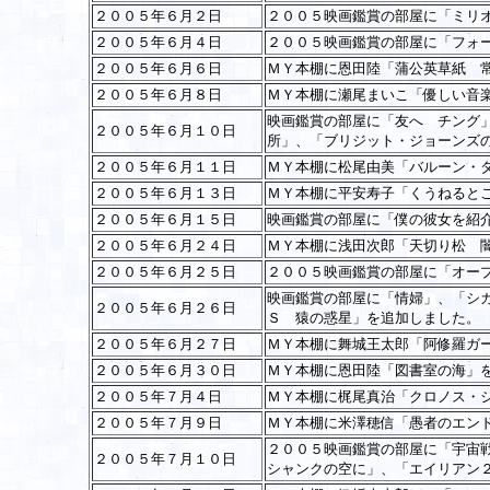
２００５年６月２日
２００５映画鑑賞の部屋に「ミリ
２００５年６月４日
２００５映画鑑賞の部屋に「フォ
２００５年６月６日
ＭＹ本棚に恩田陸「蒲公英草紙 
２００５年６月８日
ＭＹ本棚に瀬尾まいこ「優しい音
映画鑑賞の部屋に「友へ チング
２００５年６月１０日
所」、「ブリジット・ジョーンズ
２００５年６月１１日
ＭＹ本棚に松尾由美「バルーン・
２００５年６月１３日
ＭＹ本棚に平安寿子「くうねると
２００５年６月１５日
映画鑑賞の部屋に「僕の彼女を紹
２００５年６月２４日
ＭＹ本棚に浅田次郎「天切り松 
２００５年６月２５日
２００５映画鑑賞の部屋に「オー
映画鑑賞の部屋に「情婦」、「シ
２００５年６月２６日
Ｓ 猿の惑星」を追加しました。
２００５年６月２７日
ＭＹ本棚に舞城王太郎「阿修羅ガ
２００５年６月３０日
ＭＹ本棚に恩田陸「図書室の海」
２００５年７月４日
ＭＹ本棚に梶尾真治「クロノス・
２００５年７月９日
ＭＹ本棚に米澤穂信「愚者のエン
２００５映画鑑賞の部屋に「宇宙
２００５年７月１０日
シャンクの空に」、「エイリアン