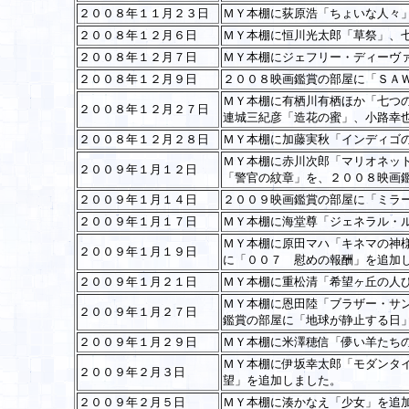
２００８年１１月２３日
ＭＹ本棚に荻原浩「ちょいな人々
２００８年１２月６日
ＭＹ本棚に恒川光太郎「草祭」、
２００８年１２月７日
ＭＹ本棚にジェフリー・ディーヴ
２００８年１２月９日
２００８映画鑑賞の部屋に「ＳＡ
ＭＹ本棚に有栖川有栖ほか「七つ
２００８年１２月２７日
連城三紀彦「造花の蜜」、小路幸
２００８年１２月２８日
ＭＹ本棚に加藤実秋「インディゴ
ＭＹ本棚に赤川次郎「マリオネッ
２００９年１月１２日
「警官の紋章」を、２００８映画
２００９年１月１４日
２００９映画鑑賞の部屋に「ミラ
２００９年１月１７日
ＭＹ本棚に海堂尊「ジェネラル・
ＭＹ本棚に原田マハ「キネマの神
２００９年１月１９日
に「００７ 慰めの報酬」を追加
２００９年１月２１日
ＭＹ本棚に重松清「希望ヶ丘の人
ＭＹ本棚に恩田陸「ブラザー・サ
２００９年１月２７日
鑑賞の部屋に「地球が静止する日
２００９年１月２９日
ＭＹ本棚に米澤穂信「儚い羊たち
ＭＹ本棚に伊坂幸太郎「モダンタ
２００９年２月３日
望」を追加しました。
２００９年２月５日
ＭＹ本棚に湊かなえ「少女」を追