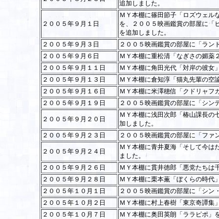
追加しました。
ＭＹ本棚に篠田節子「ロズウェル
２００５年９月１日
を、２００５映画鑑賞の部屋に「
を追加しました。
２００５年９月３日
２００５映画鑑賞の部屋に「ラン
２００５年９月６日
ＭＹ本棚に重松清「なぎさの媚薬
２００５年９月１１日
ＭＹ本棚に角田光代「対岸の彼女
２００５年９月１３日
ＭＹ本棚に倉知淳「猫丸先輩の空
２００５年９月１６日
ＭＹ本棚に米澤穂信「クドリャフ
２００５年９月１９日
２００５映画鑑賞の部屋に「シン
ＭＹ本棚に浅田次郎「椿山課長の
２００５年９月２０日
加しました。
２００５年９月２３日
２００５映画鑑賞の部屋に「ファ
ＭＹ本棚に青井夏海「そして今は
２００５年９月２４日
ました。
２００５年９月２６日
ＭＹ本棚に貫井徳郎「悪党たちは
２００５年９月２８日
ＭＹ本棚に栗本薫「ぼくらの時代
２００５年１０月１日
２００５映画鑑賞の部屋に「シン
２００５年１０月２日
ＭＹ本棚に村上春樹「東京奇譚集
２００５年１０月７日
ＭＹ本棚に奥田英朗「ララピポ」