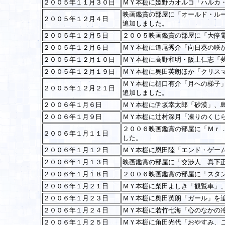
２００５年１１月３０日
ＭＹ本棚に姫野カオルコ「ハルカ
映画鑑賞の部屋に「オールド・ル
２００５年１２月４日
追加しました。
２００５年１２月５日
２００５映画鑑賞の部屋に「大停
２００５年１２月６日
ＭＹ本棚に道尾秀介「向日葵の咲
２００５年１２月１０日
ＭＹ本棚に高野和明・阪上仁志「
２００５年１２月１９日
ＭＹ本棚に奥田英朗ほか「クリス
ＭＹ本棚に樋口有介「月への梯子
２００５年１２月２１日
追加しました。
２００６年１月６日
ＭＹ本棚に伊坂幸太郎「砂漠」、
２００６年１月９日
ＭＹ本棚に辻村深月「凍りのくじ
２００６映画鑑賞の部屋に「Ｍｒ
２００６年１月１１日
した。
２００６年１月１２日
ＭＹ本棚に恩田陸「エンド・ゲー
２００６年１月１３日
映画鑑賞の部屋に「交渉人 真下
２００６年１月１８日
２００６映画鑑賞の部屋に「スタ
２００６年１月２１日
ＭＹ本棚に柴田よしき「観覧車」
２００６年１月２３日
ＭＹ本棚に奥田英朗「ガール」を
２００６年１月２４日
ＭＹ本棚に若竹七海「心のなかの
２００６年１月２５日
ＭＹ本棚に角田光代「おやすみ、