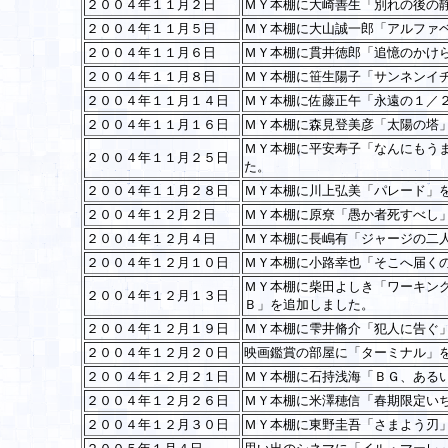
２００４年１１月２日
ＭＹ本棚に大崎善生「別れの後の
２００４年１１月５日
ＭＹ本棚に大山誠一郎「アルファ
２００４年１１月６日
ＭＹ本棚に貫井徳郎「追憶のかけ
２００４年１１月８日
ＭＹ本棚に笹生陽子「サンネンイ
２００４年１１月１４日
ＭＹ本棚に佐藤正午「永遠の１／
２００４年１１月１６日
ＭＹ本棚に森見登美彦「太陽の塔
ＭＹ本棚に平安寿子「なんにもう
２００４年１１月２５日
た。
２００４年１１月２８日
ＭＹ本棚に川上弘美「パレード」
２００４年１２月２日
ＭＹ本棚に原尞「愚か者死すべし
２００４年１２月４日
ＭＹ本棚に長嶋有「ジャージの二
２００４年１２月１０日
ＭＹ本棚に小路幸也「そこへ届く
ＭＹ本棚に柴田よしき「ワーキング
２００４年１２月１３日
Ｂ」を追加しました。
２００４年１２月１９日
ＭＹ本棚に雫井脩介「犯人に告ぐ
２００４年１２月２０日
映画鑑賞の部屋に「ターミナル」
２００４年１２月２１日
ＭＹ本棚に石持浅海「ＢＧ、ある
２００４年１２月２６日
ＭＹ本棚に米澤穂信「春期限定い
２００４年１２月３０日
ＭＹ本棚に東野圭吾「さまよう刃