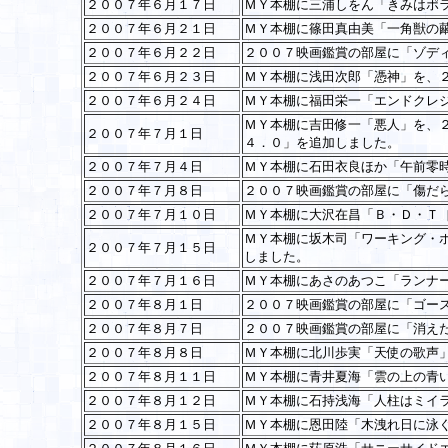
２００７年６月１７日
ＭＹ本棚に三浦しをん「きみはポ
２００７年６月２１日
ＭＹ本棚に篠田真由美「一角獣の
２００７年６月２２日
２００７映画鑑賞の部屋に「ゾデ
２００７年６月２３日
ＭＹ本棚に浅田次郎「憑神」を、
２００７年６月２４日
ＭＹ本棚に福田栄一「エンドクレ
ＭＹ本棚に吉田修一「悪人」を、
２００７年７月１日
４．０」を追加しました。
２００７年７月４日
ＭＹ本棚に石田衣良ほか「午前零
２００７年７月８日
２００７映画鑑賞の部屋に「傷だ
２００７年７月１０日
ＭＹ本棚に大沢在昌「Ｂ・Ｄ・Ｔ
ＭＹ本棚に坂木司「ワーキング・
２００７年７月１５日
しました。
２００７年７月１６日
ＭＹ本棚にあさのあつこ「ランナ
２００７年８月１日
２００７映画鑑賞の部屋に「ゴー
２００７年８月７日
２００７映画鑑賞の部屋に「消え
２００７年８月８日
ＭＹ本棚に北川歩実「天使の歌声
２００７年８月１１日
ＭＹ本棚に青井夏海「雲の上の青
２００７年８月１２日
ＭＹ本棚に石持浅海「人柱はミイ
２００７年８月１５日
ＭＹ本棚に恩田陸「木洩れ日に泳