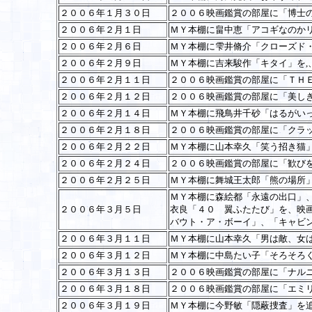
２００６年１月３０日
２００６映画鑑賞の部屋に「博士
２００６年２月１日
ＭＹ本棚に畠中恵「アコギなのか
２００６年２月６日
ＭＹ本棚に雫井脩介「クローズド
２００６年２月９日
ＭＹ本棚に吉来駿作「キタイ」を,
２００６年２月１１日
２００６映画鑑賞の部屋に「ＴＨ
２００６年２月１２日
２００６映画鑑賞の部屋に「美し
２００６年２月１４日
ＭＹ本棚に飛鳥井千砂「はるがい
２００６年２月１８日
２００６映画鑑賞の部屋に「クラ
２００６年２月２２日
ＭＹ本棚に山本幸久「笑う招き猫
２００６年２月２４日
２００６映画鑑賞の部屋に「歓び
２００６年２月２５日
ＭＹ本棚に舞城王太郎「熊の場所
ＭＹ本棚に森絵都「永遠の出口」
２００６年３月５日
衣良「４０ 翼ふたたび」を、映
バウト・ア・ボーイ」、「キャビ
２００６年３月１１日
ＭＹ本棚に山本幸久「男は敵、女
２００６年３月１２日
ＭＹ本棚に中島たい子「そろそろ
２００６年３月１３日
２００６映画鑑賞の部屋に「ナル
２００６年３月１８日
２００６映画鑑賞の部屋に「エミ
２００６年３月１９日
ＭＹ本棚に今野敏「隠蔽捜査」を