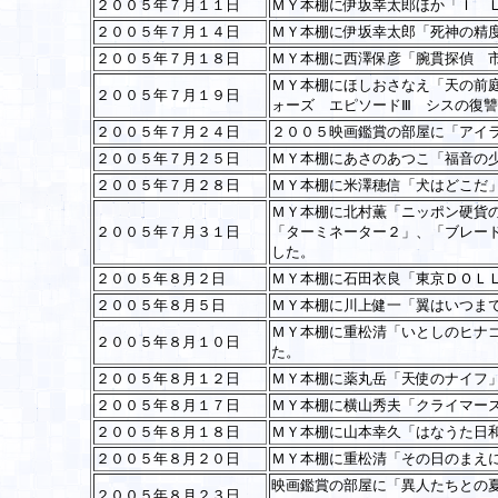
２００５年７月１１日
ＭＹ本棚に伊坂幸太郎ほか「Ｉ 
２００５年７月１４日
ＭＹ本棚に伊坂幸太郎「死神の精
２００５年７月１８日
ＭＹ本棚に西澤保彦「腕貫探偵 
ＭＹ本棚にほしおさなえ「天の前
２００５年７月１９日
ォーズ エピソードⅢ シスの復
２００５年７月２４日
２００５映画鑑賞の部屋に「アイ
２００５年７月２５日
ＭＹ本棚にあさのあつこ「福音の
２００５年７月２８日
ＭＹ本棚に米澤穂信「犬はどこだ
ＭＹ本棚に北村薫「ニッポン硬貨
２００５年７月３１日
「ターミネーター２」、「ブレー
した。
２００５年８月２日
ＭＹ本棚に石田衣良「東京ＤＯＬ
２００５年８月５日
ＭＹ本棚に川上健一「翼はいつま
ＭＹ本棚に重松清「いとしのヒナ
２００５年８月１０日
た。
２００５年８月１２日
ＭＹ本棚に薬丸岳「天使のナイフ
２００５年８月１７日
ＭＹ本棚に横山秀夫「クライマー
２００５年８月１８日
ＭＹ本棚に山本幸久「はなうた日
２００５年８月２０日
ＭＹ本棚に重松清「その日のまえ
映画鑑賞の部屋に「異人たちとの
２００５年８月２３日