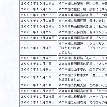
２００５年１０月１０日
ＭＹ本棚に桂望実「県庁の星」を
２００５年１０月１５日
ＭＹ本棚に桜庭一樹「少女には向
２００５年１０月１７日
２００５映画鑑賞の部屋に「この
２００５年１０月１９日
ＭＹ本棚に島田荘司「魔神の遊戯
２００５年１０月２４日
２００５映画鑑賞の部屋に「私の
２００５年１０月２５日
ＭＹ本棚に石持浅海「セリヌンテ
２００５年１０月３０日
２００５映画鑑賞の部屋に「ソウ
ＭＹ本棚に恩田陸「ネクロポリス
２００５年１１月３日
「狼たちの午後」、「プライベー
しました。
２００５年１１月４日
ＭＹ本棚に荻原浩「あの日にドラ
２００５年１１月７日
２００５映画鑑賞の部屋に「ＡＬ
２００５年１１月８日
ＭＹ本棚に山本幸久「凸凹デイズ
ＭＹ本棚に伊坂幸太郎「魔王」、
２００５年１１月１５日
を追加しました。
２００５年１１月１６日
ＭＹ本棚に梶尾真治「この胸いっ
２００５年１１月２２日
２００５映画鑑賞の部屋に「カー
２００５年１１月２４日
ＭＹ本棚に松尾由美「ハートブレ
２００５年１１月２８日
ＭＹ本棚に石田衣良「てのひらの