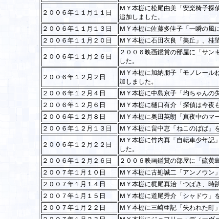
ＭＹ本棚に松尾由美「安楽椅子探
２００６年１１月１１日
追加しました。
２００６年１１月１３日
ＭＹ本棚に佐藤多佳子「一瞬の風
２００６年１１月２０日
ＭＹ本棚に石田衣良「美丘」、桂
２００６映画鑑賞の部屋に「サン
２００６年１１月２６日
した。
ＭＹ本棚に加納朋子「モノレール
２００６年１２月２日
加しました。
２００６年１２月４日
ＭＹ本棚に中島京子「均ちゃんの
２００６年１２月６日
ＭＹ本棚に樋口有介「探偵は今夜
２００６年１２月８日
ＭＹ本棚に奥田英朗「真夜中のマ
２００６年１２月１３日
ＭＹ本棚に畠中恵「ねこのばば」
ＭＹ本棚に竹内真「自転車少年記
２００６年１２月２２日
した。
２００６年１２月２６日
２００６映画鑑賞の部屋に「硫黄
２００７年１月１０日
ＭＹ本棚に古処誠二「アンノウン
２００７年１月１４日
ＭＹ本棚に梶尾真治「つばき、時
２００７年１月１５日
ＭＹ本棚に道尾秀介「シャドウ」
２００７年１月２２日
ＭＹ本棚に三崎亜記「失われた町