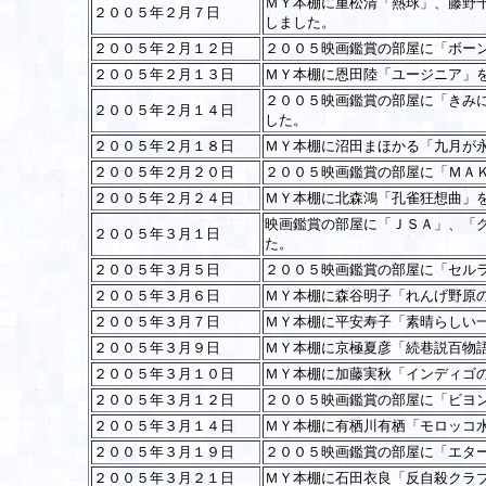
ＭＹ本棚に重松清「熱球」、藤野
２００５年２月７日
しました。
２００５年２月１２日
２００５映画鑑賞の部屋に「ボー
２００５年２月１３日
ＭＹ本棚に恩田陸「ユージニア」
２００５映画鑑賞の部屋に「きみ
２００５年２月１４日
した。
２００５年２月１８日
ＭＹ本棚に沼田まほかる「九月が
２００５年２月２０日
２００５映画鑑賞の部屋に「ＭＡ
２００５年２月２４日
ＭＹ本棚に北森鴻「孔雀狂想曲」
映画鑑賞の部屋に「ＪＳＡ」、「
２００５年３月１日
た。
２００５年３月５日
２００５映画鑑賞の部屋に「セル
２００５年３月６日
ＭＹ本棚に森谷明子「れんげ野原
２００５年３月７日
ＭＹ本棚に平安寿子「素晴らしい
２００５年３月９日
ＭＹ本棚に京極夏彦「続巷説百物
２００５年３月１０日
ＭＹ本棚に加藤実秋「インディゴ
２００５年３月１２日
２００５映画鑑賞の部屋に「ビヨ
２００５年３月１４日
ＭＹ本棚に有栖川有栖「モロッコ
２００５年３月１９日
２００５映画鑑賞の部屋に「エタ
２００５年３月２１日
ＭＹ本棚に石田衣良「反自殺クラ