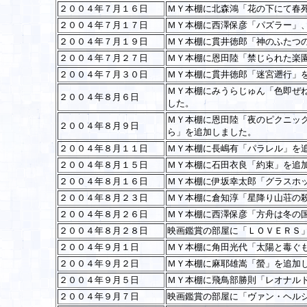
２００４年７月１６日
ＭＹ本棚に北森鴻「花の下にて春
２００４年７月１７日
ＭＹ本棚に西澤保彦「パズラー」
２００４年７月１９日
ＭＹ本棚に貫井徳郎「神のふたつ
２００４年７月２７日
ＭＹ本棚に恩田陸「禁じられた楽
２００４年７月３０日
ＭＹ本棚に貫井徳郎「迷宮遡行」
ＭＹ本棚にみうらじゅん「色即ぜ
２００４年８月６日
した。
ＭＹ本棚に恩田陸「夜のピクニッ
２００４年８月９日
ら」を追加しました。
２００４年８月１１日
ＭＹ本棚に長嶋有「パラレル」を
２００４年８月１５日
ＭＹ本棚に石田衣良「約束」を追
２００４年８月１６日
ＭＹ本棚に伊坂幸太郎「グラスホ
２００４年８月２３日
ＭＹ本棚に倉知淳「星降り山荘の
２００４年８月２６日
ＭＹ本棚に西澤保彦「方舟は冬の
２００４年８月２８日
映画鑑賞の部屋に「ＬＯＶＥＲＳ
２００４年９月１日
ＭＹ本棚に角田光代「太陽と毒ぐ
２００４年９月２日
ＭＹ本棚に麻耶雄嵩「螢」を追加
２００４年９月５日
ＭＹ本棚に飛鳥部勝則「レオナル
２００４年９月７日
映画鑑賞の部屋に「ヴァン・ヘル