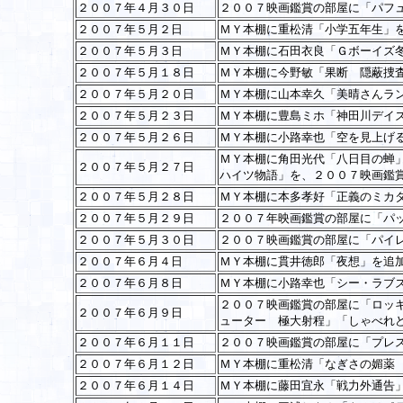
２００７年４月３０日
２００７映画鑑賞の部屋に「パフ
２００７年５月２日
ＭＹ本棚に重松清「小学五年生」
２００７年５月３日
ＭＹ本棚に石田衣良「Ｇボーイズ
２００７年５月１８日
ＭＹ本棚に今野敏「果断 隠蔽捜
２００７年５月２０日
ＭＹ本棚に山本幸久「美晴さんラ
２００７年５月２３日
ＭＹ本棚に豊島ミホ「神田川デイ
２００７年５月２６日
ＭＹ本棚に小路幸也「空を見上げ
ＭＹ本棚に角田光代「八日目の蝉
２００７年５月２７日
ハイツ物語」を、２００７映画鑑
２００７年５月２８日
ＭＹ本棚に本多孝好「正義のミカタ
２００７年５月２９日
２００７年映画鑑賞の部屋に「パ
２００７年５月３０日
２００７映画鑑賞の部屋に「パイ
２００７年６月４日
ＭＹ本棚に貫井徳郎「夜想」を追
２００７年６月８日
ＭＹ本棚に小路幸也「シー・ラブ
２００７映画鑑賞の部屋に「ロッ
２００７年６月９日
ューター 極大射程」「しゃべれ
２００７年６月１１日
２００７映画鑑賞の部屋に「プレ
２００７年６月１２日
ＭＹ本棚に重松清「なぎさの媚薬
２００７年６月１４日
ＭＹ本棚に藤田宜永「戦力外通告