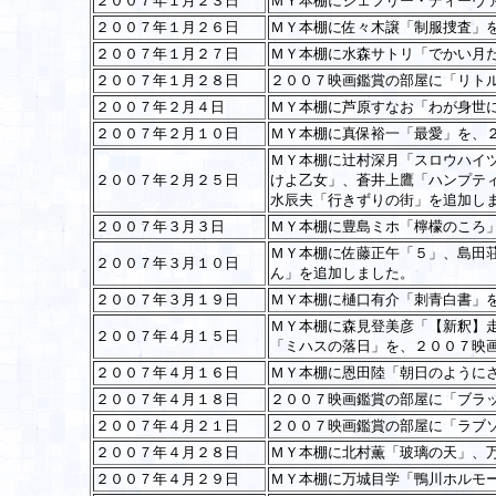
２００７年１月２３日
ＭＹ本棚にジェフリー・ディーヴ
２００７年１月２６日
ＭＹ本棚に佐々木譲「制服捜査」
２００７年１月２７日
ＭＹ本棚に水森サトリ「でかい月
２００７年１月２８日
２００７映画鑑賞の部屋に「リト
２００７年２月４日
ＭＹ本棚に芦原すなお「わが身世
２００７年２月１０日
ＭＹ本棚に真保裕一「最愛」を、
ＭＹ本棚に辻村深月「スロウハイ
２００７年２月２５日
けよ乙女」、蒼井上鷹「ハンプテ
水辰夫「行きずりの街」を追加し
２００７年３月３日
ＭＹ本棚に豊島ミホ「檸檬のころ
ＭＹ本棚に佐藤正午「５」、島田
２００７年３月１０日
ん」を追加しました。
２００７年３月１９日
ＭＹ本棚に樋口有介「刺青白書」
ＭＹ本棚に森見登美彦「【新釈】
２００７年４月１５日
「ミハスの落日」を、２００７映
２００７年４月１６日
ＭＹ本棚に恩田陸「朝日のように
２００７年４月１８日
２００７映画鑑賞の部屋に「ブラ
２００７年４月２１日
２００７映画鑑賞の部屋に「ラブ
２００７年４月２８日
ＭＹ本棚に北村薫「玻璃の天」、
２００７年４月２９日
ＭＹ本棚に万城目学「鴨川ホルモ