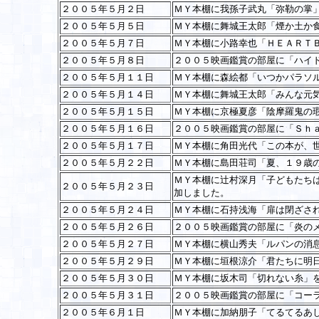
２００５年５月２日
ＭＹ本棚に我孫子武丸「弥勒の掌
２００５年５月５日
ＭＹ本棚に舞城王太郎「煙か土か
２００５年５月７日
ＭＹ本棚に小路幸也「ＨＥＡＲＴ
２００５年５月８日
２００５映画鑑賞の部屋に「ハイ
２００５年５月１１日
ＭＹ本棚に森絵都「いつかパラソ
２００５年５月１４日
ＭＹ本棚に舞城王太郎「みんな元
２００５年５月１５日
ＭＹ本棚に京極夏彦「陰摩羅鬼の
２００５年５月１６日
２００５映画鑑賞の部屋に「Ｓｈ
２００５年５月１７日
ＭＹ本棚に角田光代「この本が、
２００５年５月２２日
ＭＹ本棚に島田荘司「夏、１９歳
ＭＹ本棚に辻村深月「子どもたち
２００５年５月２３日
加しました。
２００５年５月２４日
ＭＹ本棚に石持浅海「扉は閉ざさ
２００５年５月２６日
２００５映画鑑賞の部屋に「炎の
２００５年５月２７日
ＭＹ本棚に横山秀夫「ルパンの消
２００５年５月２９日
ＭＹ本棚に垣根涼介「君たちに明
２００５年５月３０日
ＭＹ本棚に坂木司「切れない糸」
２００５年５月３１日
２００５映画鑑賞の部屋に「コー
２００５年６月１日
ＭＹ本棚に加納朋子「てるてるあ