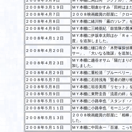
２００８年３月９日
ＭＹ本棚に関口尚「シグナル」、
２００８年３月１９日
ＭＹ本棚に朝倉かすみ「田村はま
２００８年４月７日
２００８映画鑑賞の部屋に「クロ
２００８年４月８日
ＭＹ本棚に緒川怜「霧のソレア」
２００８年４月９日
ＭＹ本棚に三崎亜紀「鼓笛隊の襲
ＭＹ本棚に伊坂幸太郎ほか「Ｒｅ
２００８年４月１２日
度」を追加しました。
ＭＹ本棚に樋口有介「木野塚探偵
２００８年４月２０日
サー」、「大いなる陰謀」を追加
ＭＹ本棚に越谷オサム「陽だまり
２００８年４月２３日
加しました。
２００８年４月２９日
ＭＹ本棚に重松清「ブルーベリー
２００８年５月７日
ＭＹ本棚に石持浅海「賢者の贈り
２００８年５月８日
ＭＹ本棚に垣谷美雨「リセット」
２００８年５月９日
ＭＹ本棚に東野圭吾「流星の絆」
２００８年５月１０日
ＭＹ本棚に小路幸也「スタンド・
２００８年５月１１日
ＭＹ本棚に小路幸也「モーニング
２００８映画鑑賞の部屋に「相棒
２００８年５月１３日
した。
２００８年５月１５日
ＭＹ本棚に中田永一「百瀬、こっ