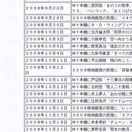
ＭＹ本棚に恩田陸「きのうの世界
２００８年９月２０日
ラ３」「ハンコック」「おくりび
２００８年９月２８日
２００８映画鑑賞の部屋に「イキ
２００８年９月３０日
ＭＹ本棚にＲ・Ｄ・ウィングフィ
２００８年１０月１日
ＭＹ本棚に法月綸太郎「犯罪ホロス
２００８年１０月３日
ＭＹ本棚に小路幸也「空へ向かう
２００８年１０月５日
ＭＹ本棚に梶尾真治「穂足のチカ
２００８年１０月９日
ＭＹ本棚に久保寺健彦「すべての
２００８年１０月１１日
ＭＹ本棚に平山瑞穂「桃の向こう
２００８年１０月１２
２００８映画鑑賞の部屋に「容疑
日
２００８年１０月１４日
ＭＹ本棚に芦辺拓「十三番目の陪
２００８年１０月２３日
ＭＹ本棚に北村想「怪人二十面相
２００８年１０月３１日
ＭＹ本棚に井上夢人「あわせ鏡に
２００８年１１月３日
ＭＹ本棚に辻村深月「ロードムー
２００８年１１月１０日
２００８映画鑑賞の部屋に「レッ
２００８年１１月１７日
２００８映画鑑賞の部屋に「Ｘフ
２００８年１１月１９日
ＭＹ本棚に本多孝好「チェーン・
２００８年１１月２１日
ＭＹ本棚に東野圭吾「聖女の救済