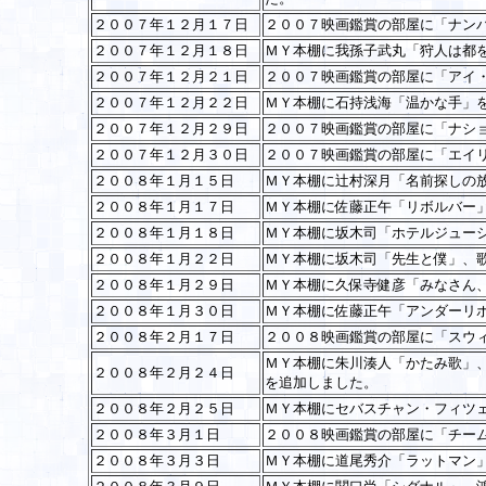
２００７年１２月１７日
２００７映画鑑賞の部屋に「ナン
２００７年１２月１８日
ＭＹ本棚に我孫子武丸「狩人は都
２００７年１２月２１日
２００７映画鑑賞の部屋に「アイ
２００７年１２月２２日
ＭＹ本棚に石持浅海「温かな手」
２００７年１２月２９日
２００７映画鑑賞の部屋に「ナシ
２００７年１２月３０日
２００７映画鑑賞の部屋に「エイ
２００８年１月１５日
ＭＹ本棚に辻村深月「名前探しの
２００８年１月１７日
ＭＹ本棚に佐藤正午「リボルバー
２００８年１月１８日
ＭＹ本棚に坂木司「ホテルジュー
２００８年１月２２日
ＭＹ本棚に坂木司「先生と僕」、
２００８年１月２９日
ＭＹ本棚に久保寺健彦「みなさん
２００８年１月３０日
ＭＹ本棚に佐藤正午「アンダーリ
２００８年２月１７日
２００８映画鑑賞の部屋に「スウ
ＭＹ本棚に朱川湊人「かたみ歌」
２００８年２月２４日
を追加しました。
２００８年２月２５日
ＭＹ本棚にセバスチャン・フィツ
２００８年３月１日
２００８映画鑑賞の部屋に「チー
２００８年３月３日
ＭＹ本棚に道尾秀介「ラットマン