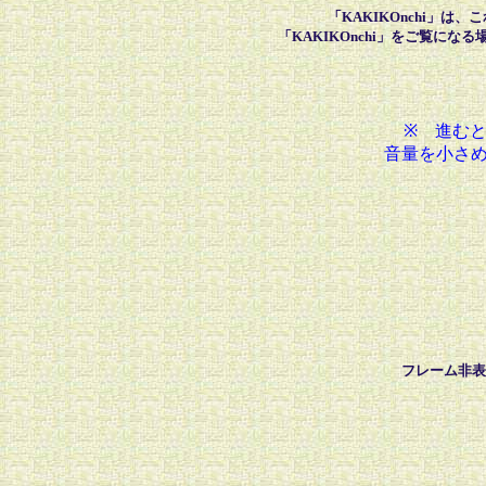
「KAKIKOnchi」
「KAKIKOnchi」をご覧に
※ 進む
音量を小さ
フレーム非表示