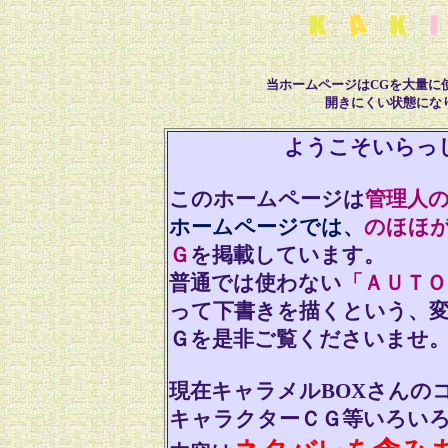
当ホームページはCGを大量に
開きにくい状態になり
ようこそいらっし
このホームページは
管理人
ホームページでは、
のほほ
Ｇ
を掲載しています。
普通では使わない
「ＡＵＴＯ
って下書きを描くという、
Ｇを是非ご覧くださいませ
現在キャラメルBOXさんの
キャラクターＣＧ等いろい