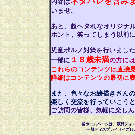
ネタバレを含み
内容は
いませ。
あと、超ヘタれなオリジナルm
ホント、笑ってしまう以前に笑
児童ポルノ対策を行いました(*
１８歳未満
一部に
の方に
これらのコンテンツは直接
詳細はコンテンツの最初に
また、色々なお絵描きさん
楽しく交流を行っていこう
ご訪問の皆様、気軽に楽しんで
当ホームページは、液晶ディスプ
一般ディスプレイサイズ10