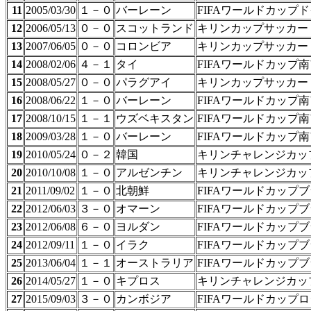
11
2005/03/30
１－０
バーレーン
FIFAワールドカップ
12
2006/05/13
０－０
スコットランド
キリンカップサッカー
13
2007/06/05
０－０
コロンビア
キリンカップサッカー
14
2008/02/06
４－１
タイ
FIFAワールドカップ
15
2008/05/27
０－０
パラグアイ
キリンカップサッカー
16
2008/06/22
１－０
バーレーン
FIFAワールドカップ
17
2008/10/15
１－１
ウズベキスタン
FIFAワールドカップ
18
2009/03/28
１－０
バーレーン
FIFAワールドカップ
19
2010/05/24
０－２
韓国
キリンチャレンジカッ
20
2010/10/08
１－０
アルゼンチン
キリンチャレンジカッ
21
2011/09/02
１－０
北朝鮮
FIFAワールドカップ
22
2012/06/03
３－０
オマーン
FIFAワールドカップ
23
2012/06/08
６－０
ヨルダン
FIFAワールドカップ
24
2012/09/11
１－０
イラク
FIFAワールドカップ
25
2013/06/04
１－１
オーストラリア
FIFAワールドカップ
26
2014/05/27
１－０
キプロス
キリンチャレンジカッ
27
2015/09/03
３－０
カンボジア
FIFAワールドカップ