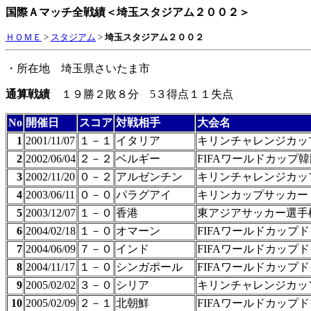
国際Ａマッチ全戦績＜埼玉スタジアム２００２＞
ＨＯＭＥ
>
スタジアム
>
埼玉スタジアム２００２
・所在地 埼玉県さいたま市
通算戦績
１９勝２敗８分 5３得点１１失点
No
開催日
スコア
対戦相手
大会名
1
2001/11/07
１－１
イタリア
キリンチャレンジカッ
2
2002/06/04
２－２
ベルギー
FIFAワールドカップ
3
2002/11/20
０－２
アルゼンチン
キリンチャレンジカッ
4
2003/06/11
０－０
パラグアイ
キリンカップサッカー
5
2003/12/07
１－０
香港
東アジアサッカー選手
6
2004/02/18
１－０
オマーン
FIFAワールドカップ
7
2004/06/09
７－０
インド
FIFAワールドカップ
8
2004/11/17
１－０
シンガポール
FIFAワールドカップ
9
2005/02/02
３－０
シリア
キリンチャレンジカッ
10
2005/02/09
２－１
北朝鮮
FIFAワールドカップ